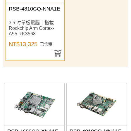
加入購物車
The Newest
RSB-4810CQ-NNA1E
Price: high–low
Price: low–high
3.5 吋單板電腦｜搭載
A to Z
Rockchip Arm Cortex-
A55 RK3568
Z to A
產品已加入購物車
NT$13,325
已含稅
> 前往結帳