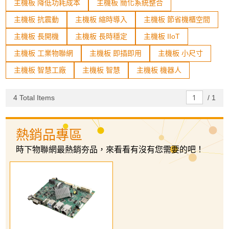
主機板 降低功耗成本
主機板 簡化系統整合
單板電腦
主機板 抗震動
主機板 縮時導入
主機板 節省機櫃空間
整機電腦
主機板 長開機
主機板 長時穩定
主機板 IIoT
模組化電腦(COM)
主機板 工業物聯網
主機板 即插即用
主機板 小尺寸
手持平板
主機板 智慧工廠
主機板 智慧
主機板 機器人
工業機箱
4 Total Items
/
1
機器人開發專用區
熱銷品專區
規格篩選
時下物聯網最熱銷夯品，來看看有沒有您需要的吧！
Status
In Stock
Sort By