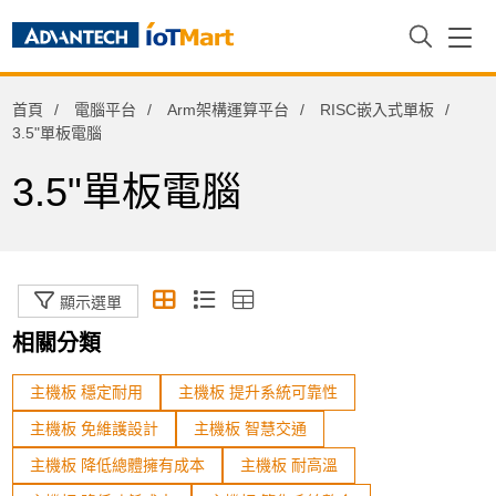
電腦平台
首頁
電腦平台
Arm架構運算平台
RISC嵌入式單板
Arm架構運算平台
3.5"單板電腦
RISC Computer-on-Modules
3.5"單板電腦
RISC嵌入式單板
2.5"單板電腦 (Pico-ITX)
3.5"單板電腦
顯示選單
UIO40-Express I/O擴充卡
相關分類
RISC嵌入式工業電腦
主機板 穩定耐用
主機板 提升系統可靠性
RISC嵌入式開發套件
主機板 免維護設計
主機板 智慧交通
主機板
主機板 降低總體擁有成本
主機板 耐高溫