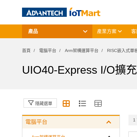
產品
產業方案
客
網通產品
資料擷取與控制
首頁
電腦平台
Arm架構運算平台
RISC嵌入式單
電腦平台
終端解決方案
周邊應用組件
UIO40-Express I/O擴
授權軟體與研華課程
隱藏選單
1 
電腦平台