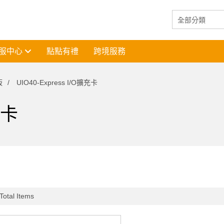
服中心
點點有禮
跨境服務
板
UIO40-Express I/O擴充卡
充卡
Total Items