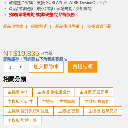
軟體整合架構：支援 SUSI API 與 WISE-DeviceOn 平台
產品諮詢服務：
規格諮詢 / 案場規劃 / 交期確認
預約(案場規劃)或(軟硬整合)諮詢服務
產品規格書
驅動程式
產品使用手冊
技術資源下載
NT$19,835
已含稅
加入購物車
即時庫存，可詢問右下角智能客服↘
加入購物車
直接結帳
相關分類
產品已加入購物車
主機板 IIoT
主機板 免維護設計
主機板 即插即用
主機板 小尺寸
主機板 工業物聯網
主機板 抗震動
> 前往結帳
主機板 提升系統可靠性
主機板 智慧
主機板 智慧交通
主機板 智慧工廠