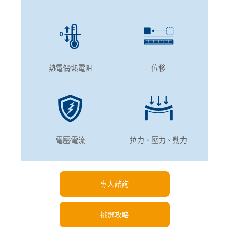
熱電偶∕熱電阻
位移
電壓∕電流
拉力、壓力、動力
專人諮詢
挑選攻略