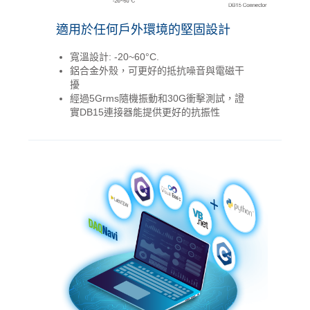
適用於任何戶外環境的堅固設計
寬溫設計: -20~60°C.
鋁合金外殼，可更好的抵抗噪音與電磁干
擾
經過5Grms隨機振動和30G衝擊測試，證
實DB15連接器能提供更好的抗振性