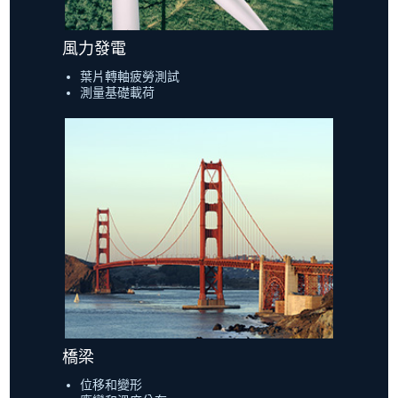
風力發電
葉片轉軸疲勞測試
測量基礎載荷
橋梁
位移和變形