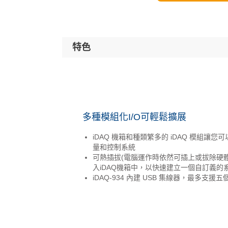
特色
多種模組化I/O可輕鬆擴展
iDAQ 機箱和種類繁多的 iDAQ 模組讓
量和控制系統
可熱插拔(電腦運作時依然可插上或拔除硬體)的
入iDAQ機箱中，以快速建立一個自訂義的
iDAQ-934 內建 USB 集線器，最多支