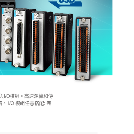
I/O模組。高速運算和傳
箱。 I/O 模組任意搭配: 完