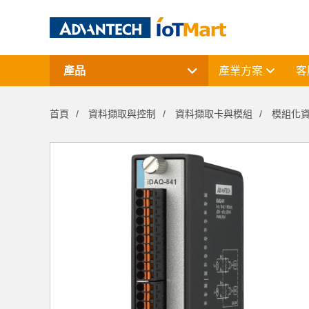
產品
產業方案
客
網通產品
資料擷取與控制
首頁
資料擷取與控制
資料擷取卡與模組
模組化
電腦平台
終端解決方案
周邊應用組件
授權軟體與研華課程