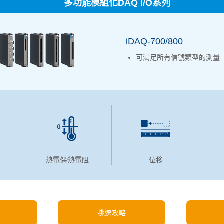
多功能模組化DAQ I/O系列
iDAQ-700/800
可滿足所有信號類型的測量
熱電偶∕熱電阻
位移
挑選攻略