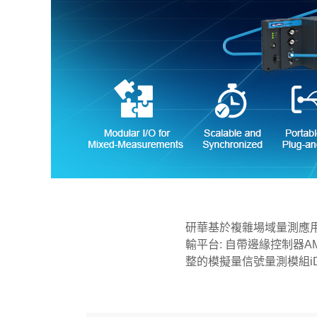
研華基於複雜場域量測應用
輸平台: 自帶邊緣控制器AMAX
整的模擬量信號量測模組iDA