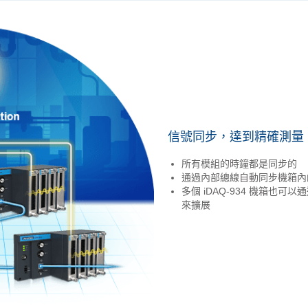
信號同步，達到精確測量
所有模組的時鐘都是同步的
通過內部總線自動同步機箱內
多個 iDAQ-934 機箱也可以
來擴展