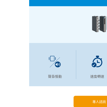
聲音∕振動
速度∕轉速
專人諮詢