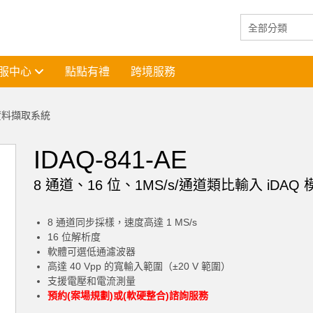
服中心
點點有禮
跨境服務
資料擷取系統
IDAQ-841-AE
8 通道、16 位、1MS/s/通道類比輸入 iDAQ 
8 通道同步採樣，速度高達 1 MS/s
16 位解析度
軟體可選低通濾波器
高達 40 Vpp 的寬輸入範圍（±20 V 範圍）
支援電壓和電流測量
預約(案場規劃)或(軟硬整合)諮詢服務