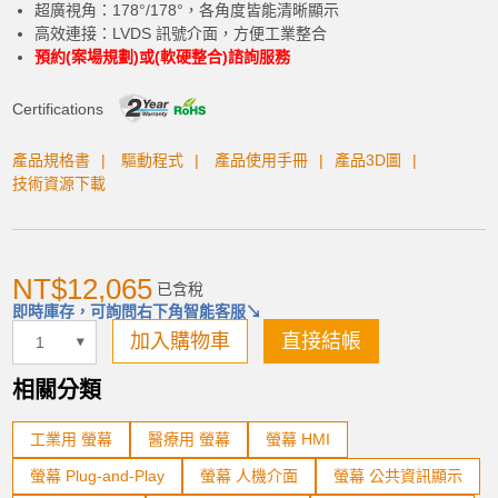
超廣視角：178°/178°，各角度皆能清晰顯示
高效連接：LVDS 訊號介面，方便工業整合
預約(案場規劃)或(軟硬整合)諮詢服務
加入購物車
Certifications
產品規格書
驅動程式
產品使用手冊
產品3D圖
技術資源下載
產品已加入購物車
> 前往結帳
NT$12,065
已含稅
即時庫存，可詢問右下角智能客服↘
加入購物車
直接結帳
相關分類
工業用 螢幕
醫療用 螢幕
螢幕 HMI
螢幕 Plug-and-Play
螢幕 人機介面
螢幕 公共資訊顯示