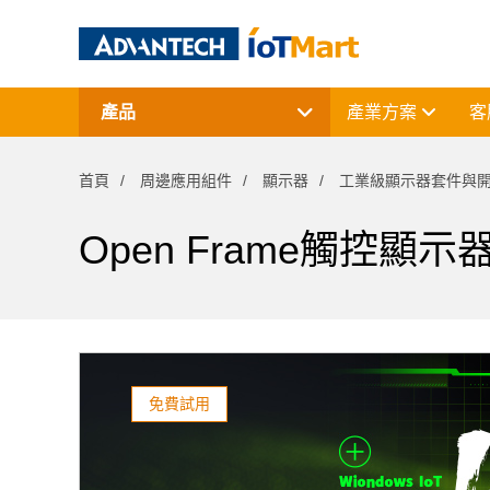
產品
產業方案
客
網通產品
資料擷取與控制
首頁
周邊應用組件
顯示器
工業級顯示器套件與
電腦平台
終端解決方案
周邊應用組件
Open Frame觸控顯示
授權軟體與研華課程
免費試用