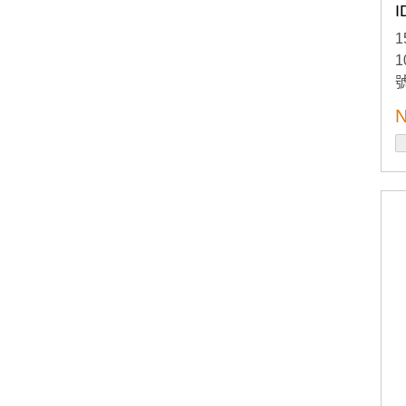
I
1
N