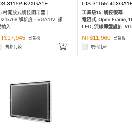
DS-3115P-K2XGA1E
IDS-3115R-40XGA1
15 吋開放式觸控顯示器｜
工業級15"觸控螢幕
024x768 解析度、VGA/DVI 訊
電阻式, Open Frame, 10
號輸入
LED, 流線薄型設計, VG
輸出介面
T$17,945
NT$11,960
已含稅
已含稅
規格比較
規格比較