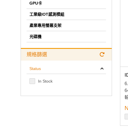
GPU卡
工業級IOT感測模組
產業專用螢幕支架
光碟機
規格篩選
Status
I
In Stock
6
N