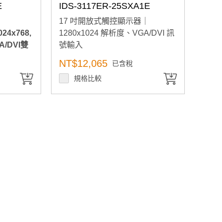
E
IDS-3117ER-25SXA1E
17 吋開放式觸控顯示器｜
24x768,
1280x1024 解析度、VGA/DVI 訊
A/DVI雙
號輸入
NT$12,065
已含稅
規格比較