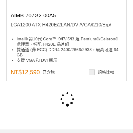
AIMB-707G2-00A5
LGA1200 ATX H420E/2LAN/DVI/VGA/I210/Erp/
Intel® 第10代 Core™ i9/i7/i5/i3 及 Pentium®/Celeron®
處理器，搭配 H420E 晶片組
雙通道 (非 ECC) DDR4 2400/2666/2933，最高可達 64
GB
支援 VGA 和 DVI 顯示
M.2、SATA 3.0、USB 3.2、雙 GbE
5 個 RS-232 和 1 個 RS-232/422/485 串列埠
NT$12,590
已含稅
規格比較
1 個 PCIe x16 (第3代) 和 2 個 PCIe x4 (x1 第3代連結)，
以及 4 個 PCI 擴充插槽
註1：不支援舊平台
61 Total Items
註2：需要 dTPM 2.0 模組才能啟用 Intel vPro 和 TPM 技
Prev
/
6
Next
術
註3：支援 Windows 11 的 Intel® 平台信任技術 (Intel®
PTT)。