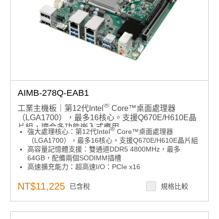
AIMB-278Q-EAB1
®
工業主機板｜第12代Intel
Core™桌面處理器
（LGA1700），最多16核心。支援Q670E/H610E晶
片組，適合多功能嵌入式應用
®
強大處理核心：第12代Intel
Core™桌面處理器
（LGA1700），最多16核心。支援Q670E/H610E晶片組
高容量記憶體支援：雙通道DDR5 4800MHz，最多
64GB，配備兩個SODIMM插槽
高速擴充能力：超高速I/O：PCIe x16
Gen5（32GT/s），USB3.2 Gen2（10Gbps），2.5GbE
靈活顯示輸出：四個獨立4K顯示器，搭載2個DP1.4、1個
NT$11,225
已含稅
規格比較
HDMI和1個eDP
高速擴充能力：豐富的擴充性：M.2 M鍵插槽支援NVMe
SSD，M.2 E鍵插槽支援無線網路，3個SATA（RAID