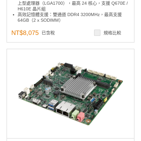
上型處理器（LGA1700），最高 24 核心，支援 Q670E /
H610E 晶片組
高效記憶體支援：雙通道 DDR4 3200MHz，最高支援
64GB（2 x SODIMM）
高速 I/O 介面：提供 PCIe Gen4 x16（16GT/s）、USB
3.2 Gen2（10Gbps）、2.5GbE 網路
NT$8,075
已含稅
規格比較
四顯示輸出：支援 2 x DP 1.4、1 x HDMI、1 x LVDS，
對應 4 路獨立 4K 顯示
擴充彈性佳：配置 M.2 M-Key（NVMe SSD）、M.2 E-
Key（無線模組）、2 x SATA
寬壓電源輸入：支援 12–24V DC 輸入
作業系統與工具：相容 Windows 10 LTSC 與 Ubuntu
22.04 LTS，支援 SUSI API 與 WISE-DeviceOn