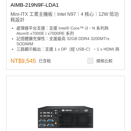
AIMB-219N9F-LDA1
Mini-ITX 工業主機板｜Intel N97｜4 核心｜12W 低功
耗設計
處理器平台支援：支援 Intel® Core™ i3、N 系列與
Atom® x7000E / x7000RE 系列
記憶體擴充彈性：支援最高 32GB DDR4 3200MT/s
SODIMM
三路顯示輸出：支援 1 x DP（經 USB-C）、1 x HDMI 與
1 x LVDS 或 eDP，可同時獨立顯示
完整 I/O 擴充：內建 1 x M.2 B-Key、1 x M.2 E-Key、3
NT$9,545
已含稅
規格比較
x USB 3.2 Gen2x1、5 x USB 2.0、1 x USB Type-C 與 6
x COM
精巧無風扇設計：THIN Mini-ITX 板型，採低堆疊 I/O 與
無風扇散熱結構
寬溫環境對應：支援 -20°C 至 70°C（-4°F 至 158°F）工
業級操作範圍