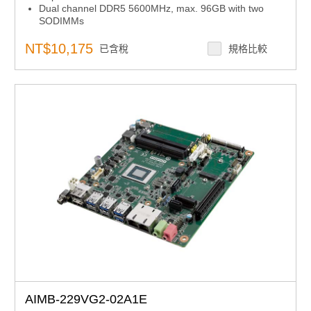
Dual channel DDR5 5600MHz, max. 96GB with two
SODIMMs
Super Speed I/O: PCIe x16 Gen4 (16GT/s), USB3.2
Gen2 (10Gbps), 2.5GbE
NT$10,175
已含稅
規格比較
Quad independent 4K displays with 2 DP1.4, 1 HDMI,
and 1 LVDS
Rich expansion: M.2 M key for NVMe SSD, M.2 E key
for wireless, 2 SATA
12-24V DCin Power Input via ATX 8pin+5VSB pin
header
Windows 11 LTSC & Ubuntu 22.04 LTS; SUSI API and
WISE-DeviceOn
AIMB-229VG2-02A1E