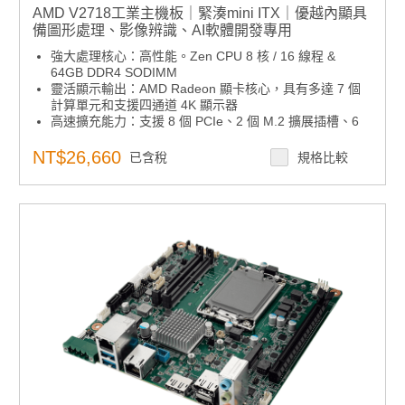
AMD V2718工業主機板｜緊湊mini ITX｜優越內顯具
備圖形處理、影像辨識、AI軟體開發專用
強大處理核心：高性能。Zen CPU 8 核 / 16 線程 &
64GB DDR4 SODIMM
靈活顯示輸出：AMD Radeon 顯卡核心，具有多達 7 個
計算單元和支援四通道 4K 顯示器
高速擴充能力：支援 8 個 PCIe、2 個 M.2 擴展插槽、6
個 COM、2 個 USB 2.0、6 個 USB 3.1 介面
穩定供電架構：支援12個電壓直流輸入或4針ATX電源輸
NT$26,660
已含稅
規格比較
入
軟體整合架構：支援 Windows 10 LTSC 和 Ubuntu
20.04 LTS;SUSI API 和WISE-DeviceOn
產品諮詢服務：
規格諮詢 / 案場規劃 / 交期確認