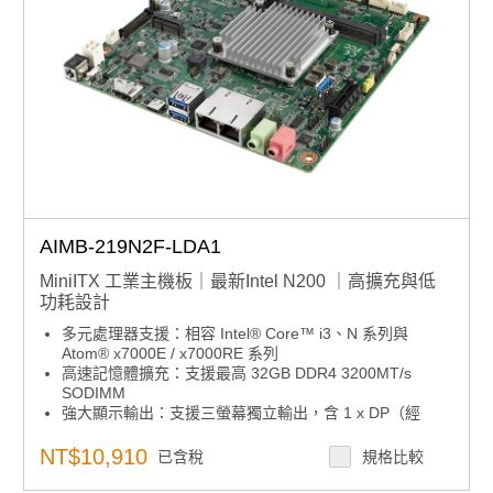
AIMB-219N2F-LDA1
MiniITX 工業主機板｜最新Intel N200 ｜高擴充與低
功耗設計
多元處理器支援：相容 Intel® Core™ i3、N 系列與
Atom® x7000E / x7000RE 系列
高速記憶體擴充：支援最高 32GB DDR4 3200MT/s
SODIMM
強大顯示輸出：支援三螢幕獨立輸出，含 1 x DP（經
USB-C）、1 x HDMI、1 x LVDS 或 eDP
彈性 I/O 擴充配置：內建 1 x M.2 B-Key、1 x M.2 E-
NT$10,910
已含稅
規格比較
Key、3 x USB 3.2 Gen2x1、5 x USB 2.0、1 x USB
Type-C 與 6 x COM