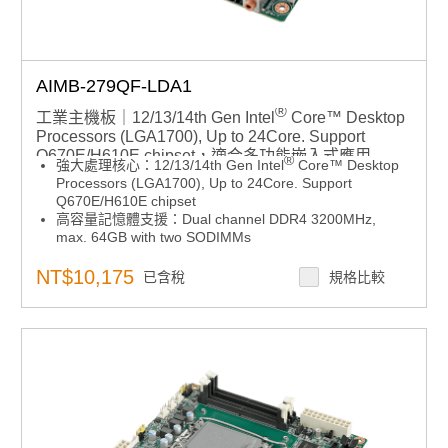
AIMB-279QF-LDA1
®
工業主機板｜12/13/14th Gen Intel
Core™ Desktop
Processors (LGA1700), Up to 24Core. Support
Q670E/H610E chipset，適合多功能嵌入式應用
®
強大處理核心：12/13/14th Gen Intel
Core™ Desktop
Processors (LGA1700), Up to 24Core. Support
Q670E/H610E chipset
高容量記憶體支援：Dual channel DDR4 3200MHz,
max. 64GB with two SODIMMs
高速擴充能力：Super Speed I/O: PCIe x16 Gen4
(16GT/s), USB3.2 Gen2 (10Gbps), 2.5GbE
NT$10,175
已含稅
規格比較
靈活顯示輸出：Quad independent 4K displays with 2
DP1.4, 1 HDMI, and 1 LVDS
高速擴充能力：Rich expansion: M.2 M key for NVMe
SSD, M.2 E key for wireless, 2 SATA
穩定供電架構：12-24V DCin Power Input
軟體整合架構：Windows 10 LTSC & Ubuntu 22.04 LTS;
SUSI API and WISE-DeviceOn
產品諮詢服務：
規格諮詢 / 案場規劃 / 交期確認