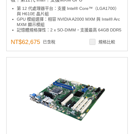
第 12 代處理器平台：支援 Intel® Core™（LGA1700）
與 H610E 晶片組
GPU 模組選擇：相容 NVIDIA A2000 MXM 與 Intel® Arc
MXM 顯示模組
記憶體規格彈性：2 x SO-DIMM，支援最高 64GB DDR5
4800 MT/s
高解析度輸出：提供 2 x DP 及 1 x eDP，支援三顯示與
NT$62,675
已含稅
規格比較
4K 畫質
周邊與儲存擴充：內建 M.2 M/B-Key、4 x USB 3.2
Gen2x1、2 x USB 3.2 Gen1x1、1 x SATA III
AI 應用部署：支援 Windows 10 LTSC、Ubuntu 20.04，
整合 SUSI API 與 WISE-DeviceOn