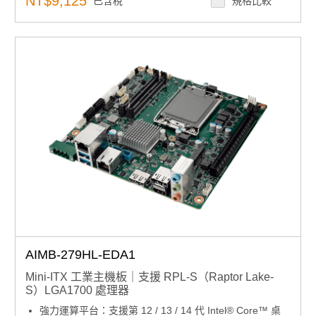
NT$9,125
已含稅
規格比較
穩定供電架構：12-24V DCin Power Input via DC Jack
or ATX 4pin+5VSB pin header
軟體整合架構：Windows 10/11 LTSC & Ubuntu 22.04
LTS; SUSI API and WISE-DeviceOn
靈活顯示輸出：Triple independent 4K displays with 1
DP1.4, 1 HDMI, and 1 LVDS
產品諮詢服務：
規格諮詢 / 案場規劃 / 交期確認
AIMB-279HL-EDA1
Mini-ITX 工業主機板｜支援 RPL-S（Raptor Lake-
S）LGA1700 處理器
強力運算平台：支援第 12 / 13 / 14 代 Intel® Core™ 桌