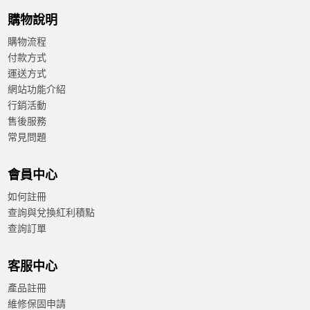
AIMB-787G2-00A4U
LGA1200 ATX Q470E/2LAN/DP/DVI/VGA
Erp/8892/MIT
搭載 Intel® 第10代 Core™ i9/i7/i5/i3 及
Pentium®/Celeron® 處理器，搭配 Q470E 晶片組
四個 DIMM 插槽，支援最高 128 GB DDR4 2933 記憶體
三個顯示埠 DP/DVI-D/VGA 和雙 GbE LAN
M.2、SATA RAID 0、1、5、10、USB 3.2
支援 Intel vPro、AMT 及 TPM 技術
研華 iBMC 1.2 遠端帶外電源管理解決方案 DeviceOn
NT$17,210
已含稅
規格比較
註1：需使用 dTPM 2.0 模組才能啟用 Intel vPro 和 TPM
技術