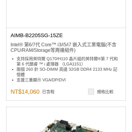
AIMB-B2205SG-15ZE
Intel® 第6/7代 Core™ i3/i5/i7 嵌入式工業電腦(不含
CPU/RAM/Storage等周邊組件)
支持採用英特爾 Q170/H110 晶片組的英特爾®第 7 代和
第 6 代酷睿 ™ i 處理器 （LGA1151）
兩個 260 針 SO-DIMM 高達 32GB DDR4 2133 MHz 記
憶體
支援三重顯示 VGA/DP/DVI
一個擴展槽（薄型）
兩個抗震 2.5“ 驅動器托架
NT$14,060
已含稅
規格比較
支援SUSI，WISE-DeviceOn和Edge AI Suite。