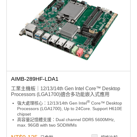
AIMB-289HF-LDA1
工業主機板｜12/13/14th Gen Intel Core™ Desktop
Processors (LGA1700)適合多功能嵌入式應用
®
強大處理核心：12/13/14th Gen Intel
Core™ Desktop
Processors (LGA1700), Up to 24Core. Support H610E
chipset
高容量記憶體支援：Dual channel DDR5 5600MHz,
max. 96GB with two SODIMMs
高速擴充能力：Rich expansion: M.2 B key for SSD
Storage, M.2 E key for wireless, 2 SATA