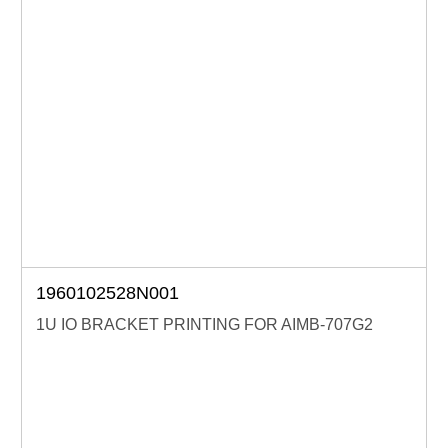
0,1,5）
系統安全與資料保護：支援TPM2.0
軟體整合架構：支援Windows 10 LTSC和Ubuntu 20.04
LTS；搭載SUSI API和WISE-DeviceOn
產品諮詢服務：
規格諮詢 / 案場規劃 / 交期確認
1960102528N001
1U IO BRACKET PRINTING FOR AIMB-707G2