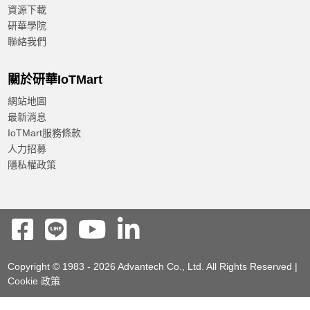
註2：不支援舊版平台
註3：支援 Windows 11 的 Intel® 平台信任技術 (Intel®
PTT)。
AIMB-788G2-00A1
LGA1700 第 12 代英特爾®酷睿 ™ i9/i7/i5/i3 ATX 主
機板，帶 DP/HDMI/VGA、DDR4、USB 3.2、M.2
英特爾®第 12 代酷睿 ™ i9/i7/i5/i3 和奔騰®/賽揚®處理
器，採用 Q670E 晶片組
Reset
Confirm
4 個 DIMM 插槽，最高可達 128 GB DDR4 3200
三重顯示 DP/HDMI/VGA 和雙千兆乙太網局域網