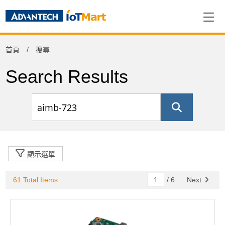
Refine
首頁
搜尋
Product Category
Search Results
電腦平台
(43)
Others
(18)
顯示選單
61 Total Items
/
6
Next