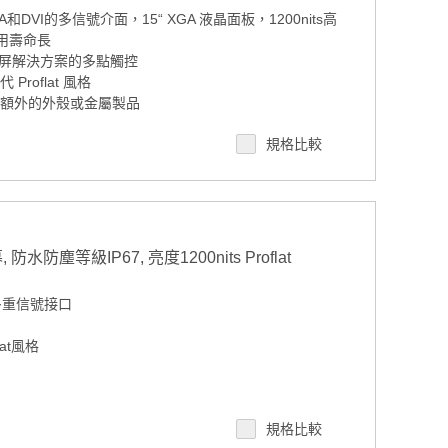
DVI的多信號介面，15“ XGA 液晶面板，1200nits高
使用壽命長
屏解決方案的多點觸控
Proflat 風格
需額外的外殼或金屬製品
 工作溫度支援
規格比較
 案場規劃 / 交期確認請點此
水防塵等級IP67, 亮度1200nits Proflat
的多重信號接口
at風格
，使用壽命長
規格比較