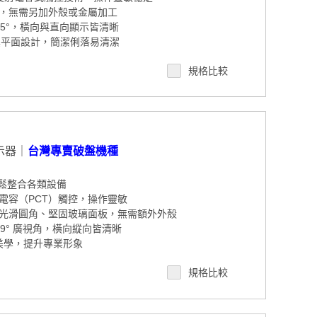
，無需另加外殼或金屬加工
°/85°，橫向與直向顯示皆清晰
t 真平面設計，簡潔俐落易清潔
，穩定運作於工業場域
規格比較
80 高亮度1000nits LCD，搭配多點電容觸控
P67 防水防塵標準，提升可靠性
示器｜
台灣專賣破盤機種
輕鬆整合各類設備
電容（PCT）觸控，操作靈敏
光滑圓角、堅固玻璃面板，無需額外外殼
°/89° 廣視角，橫向縱向皆清晰
現代美學，提升專業形象
與戶外環境
規格比較
面板：畫質細膩，節能耐用
防塵，適合嚴苛應用場景
線