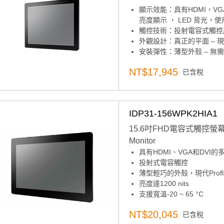
顯示效能：具有HDMI，VGA和
亮度顯示 ， LED 背光，
觸控技術：投射電容式觸控
外觀設計：真正的平面 – 現代 
安裝彈性：薄型外殼 – 無
環境適應性：-20~ 60° C
NT$17,945
已含稅
產品諮詢服務：
規格諮詢 /
IDP31-156WPK2HIA1
15.6吋FHD電容式觸控螢幕, 防
Monitor
具有HDMI、VGA和DVI
投射式電容觸控
薄型輕巧的外殼，現代Profl
亮度達1200 nits
支援寬溫-20 ~ 65 °C
15.6" LED背光液晶面板
NT$20,045
已含稅
前面板防塵防水等級IP67