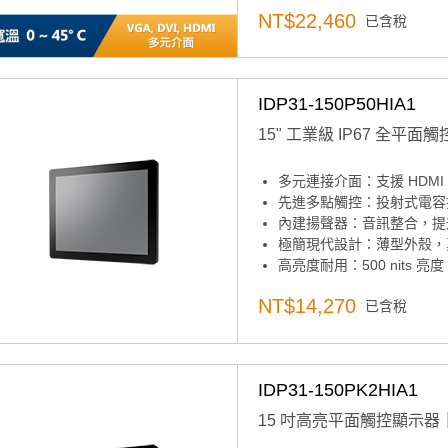
薄型化機殼可獨立使用
NT$22,460
已含稅
多點觸控PCT touch overla
VGA, DVI, HDMI多元介面
支援背掛VESA mounting
產品諮詢服務：
規格諮詢 /
IDP31-150P50HIA1
15" 工業級 IP67 全平
多元連接介面：支援 HDMI
先進多點觸控：投射式電容
內建揚聲器：音訊整合，提
極簡現代設計：薄型外殼，真平
高亮度耐用：500 nits 亮
寬溫適應：-20〜60°C 
NT$14,270
已含稅
IDP31-150PK2HIA1
15 吋高亮平面觸控顯示器｜12