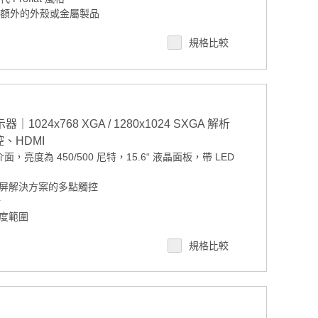
需額外的外殼或金屬製品
 工作溫度支援
規格比較
 案場規劃 / 交期確認請點此
024x768 XGA / 1280x1024 SXGA 解析
、HDMI
亮度為 450/500 尼特，15.6“ 液晶面板，帶 LED
屏解決方案的多點觸控
計
度範圍
選）
規格比較
 案場規劃 / 交期確認請點此