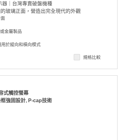
顯示器｜台灣專賣破盤機種
固的玻璃正面，營造出完全現代的外觀
介面
殼或金屬製品
9°，適用於縱向和橫向模式
 風格
規格比較
D 背光，使用壽命長寬
線
電容式觸控螢幕
無邊框強固設計, P-cap技術