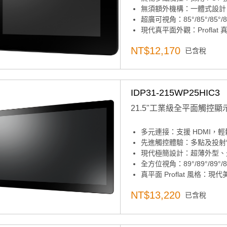
無須額外機構：一體式設計
超廣可視角：85°/85°/85
現代真平面外觀：Profla
寬溫支援：可適應多變環境
NT$12,170
已含稅
清晰顯示面板：7 吋 800x4
高防護等級：前面板符合 I
IDP31-215WP25HIC3
21.5"工業級全平面觸控顯
多元連接：支援 HDMI，
先進觸控體驗：多點及投射
現代極簡設計：超薄外型、
全方位視角：89°/89°/89
真平面 Proflat 風格：
寬溫適應：適用於多種工業
NT$13,220
已含稅
21.5 吋 LED 背光液晶
IP67 前面板防護：防水
請於下方加購變壓器&電源