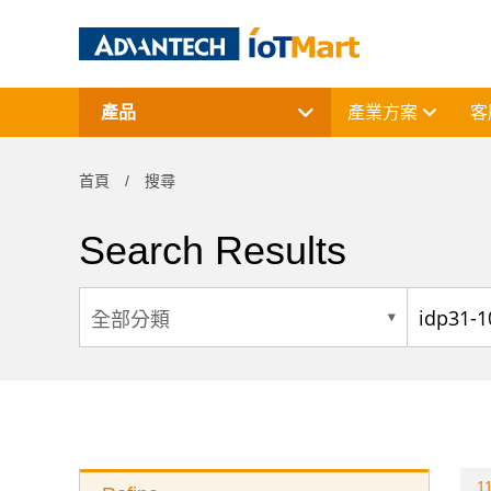
產品
產業方案
客
網通產品
資料擷取與控制
首頁
搜尋
電腦平台
終端解決方案
周邊應用組件
Search Results
授權軟體與研華課程
11