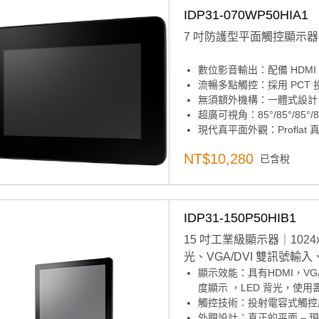
IDP31-070WP50HIA1
7 吋防護型平面觸控顯示器｜IK
數位影音輸出：配備 HDM
流暢多點觸控：採用 PCT
無須額外機構：一體式設計
超廣可視角：85°/85°/85
現代真平面外觀：Profla
寬溫支援：可適應多變環境
NT$10,280
已含稅
清晰顯示面板：7 吋 800x4
高防護等級：前面板符合 I
IDP31-150P50HIB1
15 吋工業級顯示器｜1024x76
光、VGA/DVI 雙訊號輸
顯示效能：具有HDMI，VGA和
度顯示 ，LED 背光，使用
觸控技術：投射電容式觸控
外觀設計：真正的平面 – 現代 