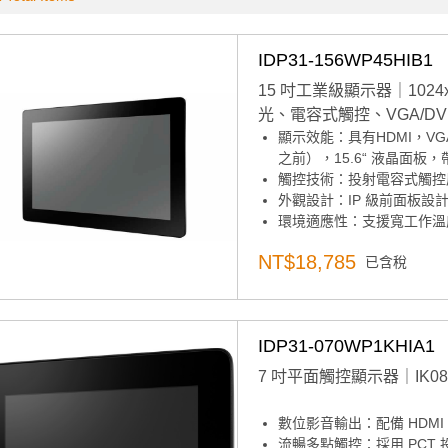
IDP31-156WP45HIB1
15 吋工業級顯示器｜1024x76
光、電容式觸控、VGA/DV
顯示效能：具有HDMI，VG
之前），15.6“ 液晶面板，
觸控技術：投射電容式觸控
外觀設計：IP 級前面板設
環境適應性：支援寬工作溫
音訊功能：內置揚聲器（可
NT$18,785
已含稅
產品諮詢服務：
規格諮詢 /
IDP31-070WP1KHIA1
7 吋平面觸控顯示器｜IK08、
數位影音輸出：配備 HDM
流暢多點觸控：採用 PCT