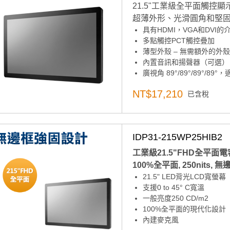
21.5"工業級全平面觸控
超薄外形、光滑圓角和堅
具有HDMI，VGA和DVI的
多點觸控PCT觸控疊加
薄型外殼 – 無需額外的外
內置音訊和揚聲器（可選）
廣視角 89°/89°/89°/8
真正的平面 – 現代 Proflat
NT$17,210
已含稅
寬工作溫度範圍
21.5“ 液晶面板，帶 LE
前面板IP 67
請於下方加購變壓器&電源
IDP31-215WP25HIB2
工業級21.5"FHD全平面
100%全平面, 250nits, 
21.5" LED背光LCD寬螢幕
支援0 to 45° C寬溫
一般亮度250 CD/m2
100%全平面的現代化設計
內建麥克風