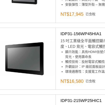
安裝彈性：薄型外殼 – 無
環境適應性：-20~ 60° C
NT$17,945
已含稅
產品諮詢服務：
規格諮詢 /
IDP31-156WP45HIA1
15 吋工業級全平面觸控顯示器｜1
度、LED 背光、電容式觸控
顯示效能：具有HDMI信號介面，
背光，使用壽命長
觸控技術：投射電容式觸控
外觀設計：IP 級前面板設
環境適應性：支援寬工作溫
音訊功能：內置揚聲器（可
NT$16,580
已含稅
產品諮詢服務：
規格諮詢 /
IDP31-215WP25HIC1