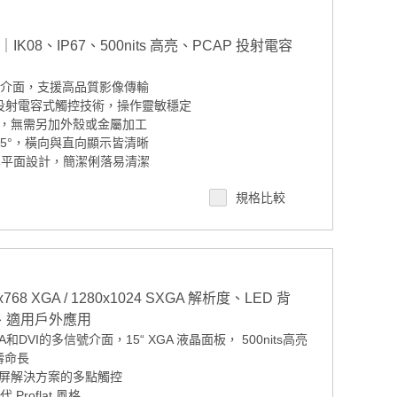
08、IP67、500nits 高亮、PCAP 投射電容
I 介面，支援高品質影像傳輸
 投射電容式觸控技術，操作靈敏穩定
，無需另加外殼或金屬加工
°/85°，橫向與直向顯示皆清晰
t 真平面設計，簡潔俐落易清潔
，穩定運作於工業場域
規格比較
80 高亮度500nits LCD，搭配多點觸控
P67 防水防塵標準，提升可靠性
8 XGA / 1280x1024 SXGA 解析度、LED 背
入、適用戶外應用
DVI的多信號介面，15“ XGA 液晶面板， 500nits高亮
壽命長
屏解決方案的多點觸控
Proflat 風格