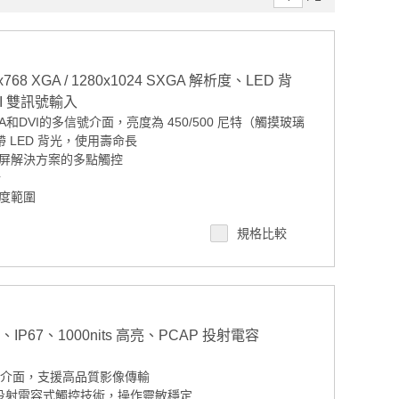
8 XGA / 1280x1024 SXGA 解析度、LED 背
I 雙訊號輸入
A和DVI的多信號介面，亮度為 450/500 尼特（觸摸玻璃
帶 LED 背光，使用壽命長
屏解決方案的多點觸控
計
度範圍
選）
規格比較
 案場規劃 / 交期確認請點此
IP67、1000nits 高亮、PCAP 投射電容
I 介面，支援高品質影像傳輸
 投射電容式觸控技術，操作靈敏穩定