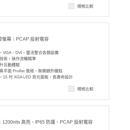
規格比較
y
 案場規劃 / 交期確認請點此
面觸控螢幕｜PCAP 投射電容
、VGA、DVI，靈活整合各類設備
技術，操作流暢精準
升互動體驗
面 Proflat 風格，無需額外機殼
度，15 吋 XGA LED 背光面板，長壽命設計
運作，適合嚴苛工業環境
規格比較
00nits 高亮、IP65 防護、PCAP 投射電容