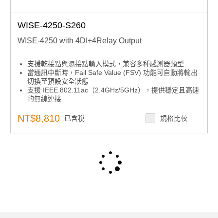
WISE-4250-S260
WISE-4250 with 4DI+4Relay Output
支援乾接點與濕接點輸入模式，兼容多種感測器類型
當通訊中斷時，Fail Safe Value (FSV) 功能可自動將輸出
切換至預設安全狀態
支援 IEEE 802.11ac（2.4GHz/5GHz），提供穩定且高速
的無線連接
搭載 WPA3/TLS 1.3 加密與 X.509 憑證認證，確保資料
傳輸安全
NT$8,810
已含稅
規格比較
具備超過 10,000 筆資料本地儲存容量，支援 SNTP /
RTC 時間同步，以及 Watchdog 定時器自動重連機制
完整支援多種通訊協議，包括 MQTT、Modbus/TCP、
SNTP、TCP/IP、HTTPS、RESTful、UDP 及 DHCP