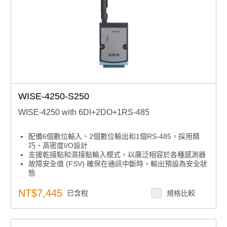
WISE-4250-S250
WISE-4250 with 6DI+2DO+1RS-485
配備6個數位輸入、2個數位輸出和1個RS-485，採用精
巧、高密度I/O設計
支援乾接點和濕接點輸入模式，以廣泛相容於各種感測器
故障安全值 (FSV) 確保在通訊中斷時，輸出預設為安全狀
態
支援 IEEE 802.11ac (2.4GHz/5GHz) 以提供穩定且高速
的無線連接
NT$7,445
已含稅
規格比較
確保使用WPA3/TLS 1.3加密和X.509證書驗證進行安全的
數據傳輸
本地儲存超過10,000個數據點，具備SNTP/RTC時間同步