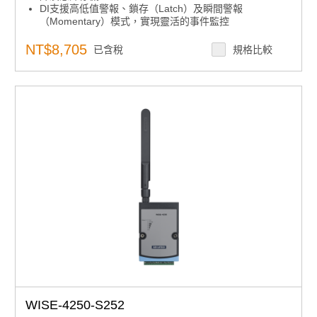
DI支援高低值警報、鎖存（Latch）及瞬間警報
（Momentary）模式，實現靈活的事件監控
DI支援 3kHz 高速計數器輸入（32 位元計數＋1 位元溢
位）
NT$8,705
已含稅
規格比較
符合 IEEE 802.11ac（2.4GHz/5GHz）雙頻 Wi-Fi 標準，
提供穩定且高速的無線通訊
搭載 WPA3/TLS 1.3 加密與 X.509 憑證認證，確保資料
傳輸安全
支援透過 MQTT 與 RESTful API 無縫整合至雲端平台，
可直接上傳資料至 AWS、Azure、SCADA 與 WebAccess
等系統
WISE-4250-S252