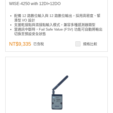
WISE-4250 with 12DI+12DO
配備 12 路數位輸入與 12 路數位輸出，採用高密度、緊
湊型 I/O 設計
支援乾接點與濕接點輸入模式，兼容多種感測器類型
當通訊中斷時，Fail Safe Value (FSV) 功能可自動將輸出
切換至預設安全狀態
支援 IEEE 802.11ac（2.4GHz/5GHz），提供穩定且高速
的無線連接
NT$9,335
已含稅
規格比較
搭載 WPA3/TLS 1.3 加密與 X.509 憑證認證，確保資料
傳輸安全
具備超過 10,000 筆資料本地儲存容量，支援 SNTP /
RTC 時間同步，以及 Watchdog 定時器自動重連機制
完整支援多種通訊協議，包括 MQTT、Modbus/TCP、
SNTP、TCP/IP、HTTPS、RESTful、UDP 及 DHCP。