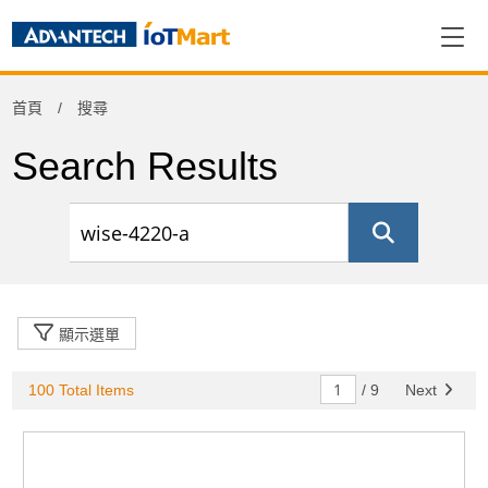
Refine
首頁
搜尋
Product Category
Search Results
資料擷取與控制
(50)
Others
(11)
周邊應用組件
(5)
網通產品
(20)
電腦平台
(9)
終端解決方案
(5)
顯示選單
100 Total Items
/
9
Next