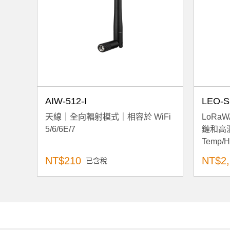
AIW-512-I
LEO-S
天線｜全向輻射模式｜相容於 WiFi
LoRa
5/6/6E/7
鏈和高溫
Temp/H
NT$210
NT$2,
已含稅