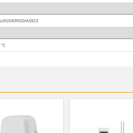
AU915/KR920/AS923
 °C