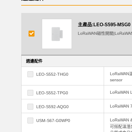
主產品:LEO-S595-MSG0
LoRaWAN磁性開關|LoRaWAN M
週邊配件
LoRaWAN
LEO-S552-THG0
sensor
LoRaWAN 
LEO-S552-TPG0
LoRaWAN 7
LEO-S592-AQG0
LoRaWAN &
USM-S67-G0WP0
可搭配溫溼