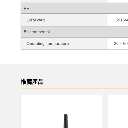
RF
LoRaWAN
US915/
Environmental
Operating Temperature
-20 ~ 60
推薦產品