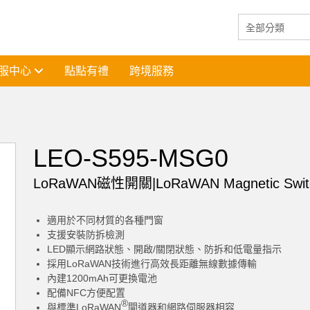
服中心
點點有禮
跨境服務
LEO-S595-MSG0
LoRaWAN磁性開關|LoRaWAN Magnetic Swit
適用於不同材質的各種門窗
支援安裝防拆檢測
LED顯示網路狀態、開啟/關閉狀態、防拆和低電量指示
採用LoRaWAN技術進行高效長距離無線數據傳輸
內建1200mAh可更換電池
配備NFC方便配置
®
與標準LoRaWAN
閘道器和網路伺服器相容