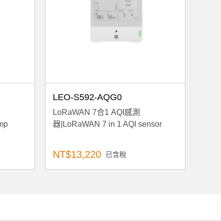
LEO-S592-AQG0
LoRaWAN 7合1 AQI感測
mp
器|LoRaWAN 7 in 1 AQI sensor
NT$13,220
已含稅