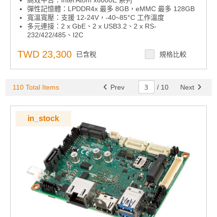
高效平台：Intel Atom x6000E 系列
彈性記憶體：LPDDR4x 最多 8GB，eMMC 最多 128GB
寬溫寬壓：支援 12-24V，-40~85°C 工作溫度
多元連接：2 x GbE、2 x USB3.2、2 x RS-
232/422/485、I2C
靈活擴展：M.2 E-Key、M.2 B-Key（支援 SATA 儲存與
RS-232 模組）
TWD 23,300
已含稅
規格比較
智慧管理：支援 iManager、軟體 API、WISE-
DeviceOn、EdgeAI 套件
110 Total Items
Prev
/
10
Next
in_stock