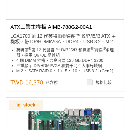
ATX工業主機板 AIMB-788G2-00A1
LGA1700 第 12 代英特爾®酷睿 ™ i9/i7/i5/i3 ATX 主
機板，帶 DP/HDMI/VGA、DDR4、USB 3.2、M.2
®
®
®
英特爾
第 12 代酷睿 ™ i9/i7/i5/i3 和奔騰
/賽揚
處理
器，採用 Q670E 晶片組
4 個 DIMM 插槽，最高可達 128 GB DDR4 3200
三重顯示 DP/HDMI/VGA 和雙千兆乙太網局域網
M.2， SATA RAID 0， 1， 5， 10， USB 3.2（Gen2）
支援英特爾博銳、AMT 和 TPM 技術
Advantech iBMC遠端帶外電源管理解決方案在DeviceOn
TWD 16,370
已含稅
規格比較
上
注 1：TPM 模組是啟用英特爾博銳和 TPM 技術所必需
的。
注 2：不支援舊平臺。
in_stock