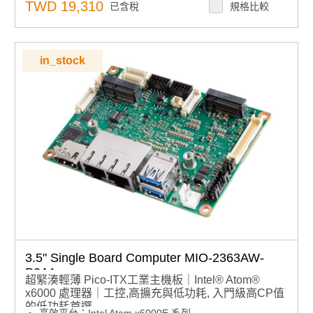
mPCIe 模組
TWD 19,310
已含稅
規格比較
豐富 I/O 接口：內建雙 GbE、USB 3.0、2 x RS-
232/422/485，支援 12/24V DC 輸入
軟體平台整合：支援 iManager、SUSI APIs、WISE-
DeviceOn 與 Edge AI Suite
in_stock
3.5" Single Board Computer MIO-2363AW-
P2A1
超緊湊輕薄 Pico-ITX工業主機板｜Intel® Atom®
x6000 處理器｜工控,高擴充與低功耗, 入門級高CP值
的低功耗首選