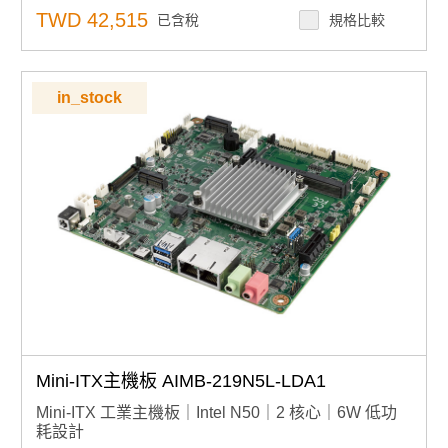
全向擴充：M.2 E-Key（無線模組）、B-Key（儲存擴
TWD 42,515
已含稅
規格比較
展）、雙 M-Key（NVMe高速儲存）
系統彈性：原生支援 Ubuntu22.04 LTS & Windows 10
LTSC，整合 DeviceOn 遠端管理
in_stock
Mini-ITX主機板 AIMB-219N5L-LDA1
Mini-ITX 工業主機板｜Intel N50｜2 核心｜6W 低功
耗設計