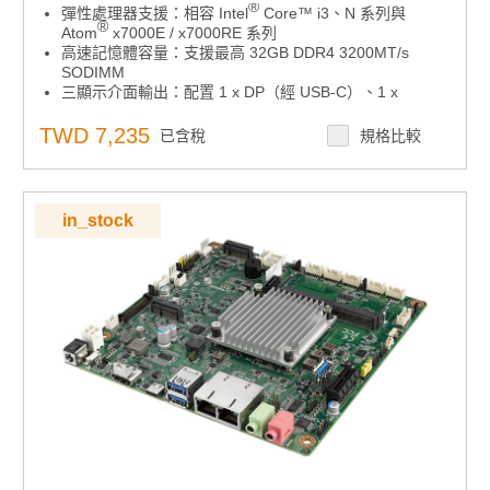
®
彈性處理器支援：相容 Intel
Core™ i3、N 系列與
®
Atom
x7000E / x7000RE 系列
高速記憶體容量：支援最高 32GB DDR4 3200MT/s
SODIMM
三顯示介面輸出：配置 1 x DP（經 USB-C）、1 x
HDMI、1 x LVDS 或 eDP，可同時獨立顯示
多元 I/O 擴充選項：具備 1 x M.2 B-Key、1 x M.2 E-
TWD 7,235
已含稅
規格比較
Key、3 x USB 3.2 Gen2x1、5 x USB 2.0、1 x USB
Type-C 與 6 x COM
輕薄板型設計：採 THIN Mini-ITX 架構，低堆疊 I/O 並搭
載無風扇散熱方案
in_stock
寬溫工業應用：支援 -20°C 至 70°C（-4°F 至 158°F）操
作環境