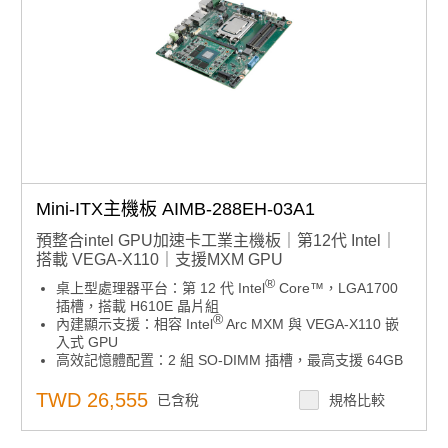
Mini-ITX主機板 AIMB-288EH-03A1
預整合intel GPU加速卡工業主機板｜第12代 Intel｜
搭載 VEGA-X110｜支援MXM GPU
®
桌上型處理器平台：第 12 代 Intel
Core™，LGA1700
插槽，搭載 H610E 晶片組
®
內建顯示支援：相容 Intel
Arc MXM 與 VEGA-X110 嵌
入式 GPU
高效記憶體配置：2 組 SO-DIMM 插槽，最高支援 64GB
DDR5 4800 MT/s
顯示介面靈活：2 x DP、1 x eDP，支援 4K 三螢幕獨立
TWD 26,555
已含稅
規格比較
輸出
擴充彈性強：內建 M.2 M-Key、B-Key、4 x USB 3.2