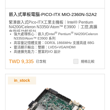
嵌入式單板電腦-PICO-ITX MIO-2360N-S2A2
緊湊嵌入式Pico-ITX工業主機板｜Intel® Pentium
N4200/Celeron N3350/ Atom™ E3900 ｜工控,高擴
充與低功耗設計
®
®
強大處理核心：嵌入式Intel
Pentium
N4200/Celeron
N3350/Atom™ E3900 系列
高容量記憶體支援：DDR3L 1866MHz 支援高達 8BG
靈活顯示輸出：雙顯：LVDS+VGA/HDMI
高速擴充能力：豐富的I/O 設計
高速擴充能力：2 個 COM、1 個 SATA、USB3.0、PCIe
迷你卡和 mSATA
TWD 9,335
已含稅
規格比較
軟體整合架構：支援 iManager、SUSI API、WISE-
DeviceOn 和 Edge AI 套件
產品諮詢服務：
規格諮詢 / 案場規劃 / 交期確認
in_stock