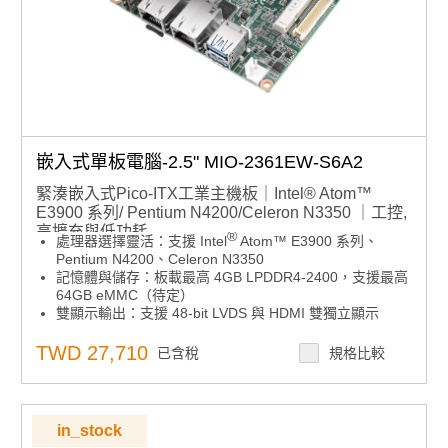
嵌入式單板電腦-2.5" MIO-2361EW-S6A2
緊湊嵌入式Pico-ITX工業主機板｜Intel® Atom™
E3900 系列/ Pentium N4200/Celeron N3350 ｜工控,
高擴充與低功耗
®
處理器選擇靈活：支援 Intel
Atom™ E3900 系列、
Pentium N4200、Celeron N3350
記憶體與儲存：板載最高 4GB LPDDR4-2400，支援最高
64GB eMMC（待定）
雙顯示輸出：支援 48-bit LVDS 與 HDMI 雙獨立顯示
彈性擴充設計：提供 M.2 E-Key 擴充，支援 mSATA /
mPCIe 模組
TWD 27,710
已含稅
規格比較
完整 I/O 配置：雙千兆 LAN、USB 3.0、2 x RS-
232/422/485、12/24V DC 輸入
智慧軟體支援：整合 iManager、SUSI API、WISE-
DeviceOn 與 Edge AI 套件
in_stock