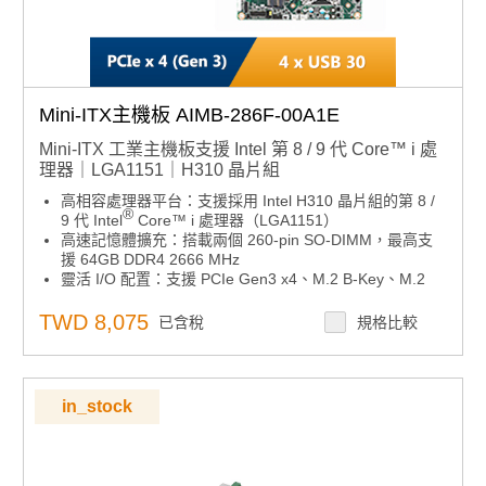
Mini-ITX主機板 AIMB-286F-00A1E
Mini-ITX 工業主機板支援 Intel 第 8 / 9 代 Core™ i 處
理器｜LGA1151｜H310 晶片組
高相容處理器平台：支援採用 Intel H310 晶片組的第 8 /
®
9 代 Intel
Core™ i 處理器（LGA1151）
高速記憶體擴充：搭載兩個 260-pin SO-DIMM，最高支
援 64GB DDR4 2666 MHz
靈活 I/O 配置：支援 PCIe Gen3 x4、M.2 B-Key、M.2
E-Key、6 x COM、4 x USB 3.0、3 x SATA III
多介面顯示輸出：支援 DP、HDMI、LVDS 或 eDP 雙顯
TWD 8,075
已含稅
規格比較
示輸出
進階安全模組：支援 TPM 1.2 / 2.0（選配）
緊湊電源設計：薄型 Mini-ITX，支援 12V DC 輸入
軟體整合支援：相容 Windows 10 LTSC、Ubuntu 20.04
in_stock
LTS，支援 SUSI API 與 WISE-DeviceOn