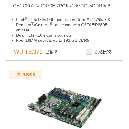
LGA1700 ATX Q670E/2PCIex16/7PCIe/DDR5/iB
®
Intel
12th/13th/14th generation Core™ i9/i7/i5/i3 &
®
®
Pentium
/Celeron
processor with Q670E/R680E
chipset
Dual PCIe x16 expansion slots
Four DIMM sockets up to 192 GB DDR5
Seven PCIe slots or Dual M.2 M Key for NVMe RAID
Triple display DP/HDMI/VGA and dual GbE LAN
TWD 16,370
已含稅
規格比較
M.2, SATA RAID 0, 1, 5, 10, USB 3.2 Gen 1
Advantech iBMC remote out-of-band power
management solution on DeviceOn
in_stock