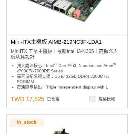
Mini-ITX主機板 AIMB-219NC3F-LDA1
MiniITX 工業主機板｜最新Intel i3-N305｜高擴充與
低功耗設計
®
®
強大處理核心：Intel
Core™ i3, N series and Atom
x7000E/x7000RE Series
高容量記憶體支援：Up to 32GB DDR4 3200MT/s
SODIMM
靈活顯示輸出：Triple independent display with 1
DP(over USB-C), 1 HDMI, 1 LVDS(or eDP)
高速擴充能力：Abundant I/O expansion: 1 M.2 B-key &
TWD 17,525
已含稅
規格比較
1 M.2 E-key, 3 USB 3.2 Gen2x1, 5 USB 2.0, 1 USB
Type-C and 6 COM
工作環境與散熱設計：THIN Mini-ITX low profile I/O
stack design, fanless thermal solution
in_stock
工作環境與散熱設計：Extend operating temperature:
-20C~70°C (-4 ~ 158 °F)