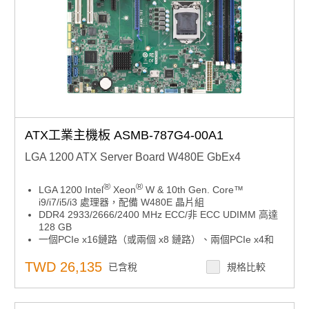
ATX工業主機板 ASMB-787G4-00A1
LGA 1200 ATX Server Board W480E GbEx4
®
®
LGA 1200 Intel
Xeon
W & 10th Gen. Core™
i9/i7/i5/i3 處理器，配備 W480E 晶片組
DDR4 2933/2666/2400 MHz ECC/非 ECC UDIMM 高達
128 GB
一個PCIe x16鏈路（或兩個 x8 鏈路）、兩個PCIe x4和
一個PCIe x1插槽
三重顯示器 - DVI-D、VGA 和 HDMI 2.0 埠
TWD 26,135
已含稅
規格比較
5 個 SATA 3 埠和 6 個 USB 3.2 埠
一個 M.2 2280/2242（相容 SATA / PCIe）
機架安裝優化放置，正氣流設計