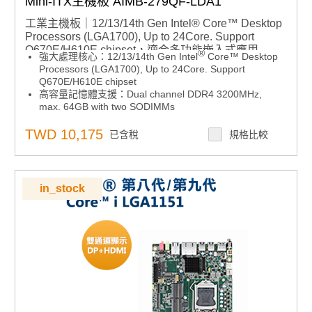
Mini-ITX主機板 AIMB-279QF-LDA1
工業主機板｜12/13/14th Gen Intel® Core™ Desktop
Processors (LGA1700), Up to 24Core. Support
Q670E/H610E chipset，適合多功能嵌入式應用
®
強大處理核心：12/13/14th Gen Intel
Core™ Desktop
Processors (LGA1700), Up to 24Core. Support
Q670E/H610E chipset
高容量記憶體支援：Dual channel DDR4 3200MHz,
max. 64GB with two SODIMMs
高速擴充能力：Super Speed I/O: PCIe x16 Gen4
(16GT/s), USB3.2 Gen2 (10Gbps), 2.5GbE
TWD 10,175
已含稅
規格比較
靈活顯示輸出：Quad independent 4K displays with 2
DP1.4, 1 HDMI, and 1 LVDS
高速擴充能力：Rich expansion: M.2 M key for NVMe
SSD, M.2 E key for wireless, 2 SATA
in_stock
穩定供電架構：12-24V DCin Power Input
軟體整合架構：Windows 10 LTSC & Ubuntu 22.04 LTS;
SUSI API and WISE-DeviceOn
產品諮詢服務：
規格諮詢 / 案場規劃 / 交期確認