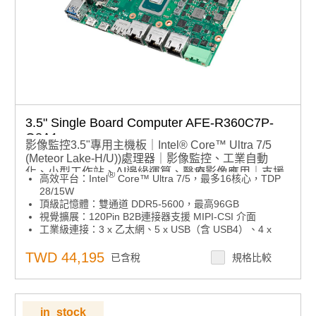
3.5" Single Board Computer AFE-R360C7P-
Q8A1
影像監控3.5"專用主機板｜Intel® Core™ Ultra 7/5
(Meteor Lake-H/U))處理器｜影像監控、工業自動
化、小型工作站、AI邊緣運算、醫療影像應用｜支援
®
高效平台：Intel
Core™ Ultra 7/5，最多16核心，TDP
4x MIPI-CSI/ GMSL｜支援4x UART, 2x CAN FD
28/15W
頂級記憶體：雙通道 DDR5-5600，最高96GB
視覺擴展：120Pin B2B連接器支援 MIPI-CSI 介面
工業級連接：3 x 乙太網、5 x USB（含 USB4）、4 x
UART、2 x CAN-FD
全向擴充：M.2 E-Key（無線模組）、B-Key（儲存擴
TWD 44,195
已含稅
規格比較
展）、雙 M-Key（NVMe高速儲存）
系統彈性：原生支援 Ubuntu22.04 LTS & Windows 10
LTSC，整合 DeviceOn 遠端管理
期間限定優惠可填寫表單洽專人
in_stock