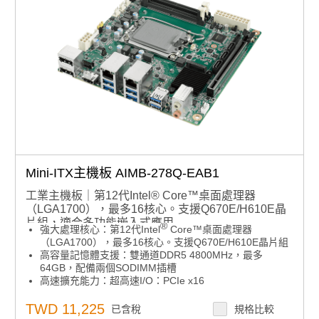
產品諮詢服務：
規格諮詢 / 案場規劃 / 交期確認
Mini-ITX主機板 AIMB-278Q-EAB1
工業主機板｜第12代Intel® Core™桌面處理器
（LGA1700），最多16核心。支援Q670E/H610E晶
片組，適合多功能嵌入式應用
®
強大處理核心：第12代Intel
Core™桌面處理器
（LGA1700），最多16核心。支援Q670E/H610E晶片組
高容量記憶體支援：雙通道DDR5 4800MHz，最多
64GB，配備兩個SODIMM插槽
高速擴充能力：超高速I/O：PCIe x16
Gen5（32GT/s），USB3.2 Gen2（10Gbps），2.5GbE
靈活顯示輸出：四個獨立4K顯示器，搭載2個DP1.4、1個
TWD 11,225
已含稅
規格比較