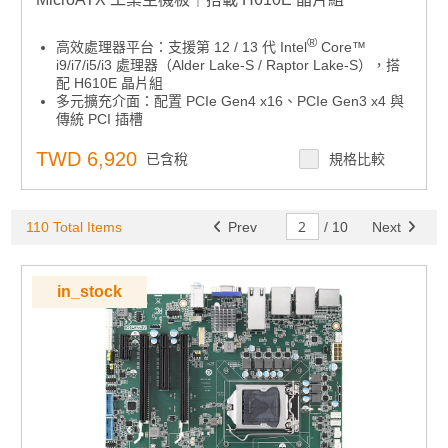
®
高效處理器平台：支援第 12 / 13 代 Intel
Core™
i9/i7/i5/i3 處理器（Alder Lake-S / Raptor Lake-S），搭
配 H610E 晶片組
多元擴充介面：配置 PCIe Gen4 x16、PCIe Gen3 x4 與
傳統 PCI 插槽
豐富連接資源：支援 4 x USB 3.2、6 x USB 2.0、4 x
SATA III、1 x GbE LAN、1 x 2.5GbE LAN、1 x M.2 M-
TWD 6,920
已含稅
規格比較
Key
記憶體容量彈性：提供 2 x UDIMM 插槽，最高支援
64GB DDR4 3200MHz
110 Total Items
Prev
/
10
Next
in_stock