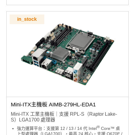
HDMI和1個eDP
高速擴充能力：豐富的擴充性：M.2 M鍵插槽支援NVMe
SSD，M.2 E鍵插槽支援無線網路，3個SATA（RAID
0,1,5）
in_stock
系統安全與資料保護：支援TPM2.0
軟體整合架構：支援Windows 10 LTSC和Ubuntu 20.04
LTS；搭載SUSI API和WISE-DeviceOn
產品諮詢服務：
規格諮詢 / 案場規劃 / 交期確認
Mini-ITX主機板 AIMB-279HL-EDA1
Mini-ITX 工業主機板｜支援 RPL-S（Raptor Lake-
S）LGA1700 處理器
®
強力運算平台：支援第 12 / 13 / 14 代 Intel
Core™ 桌
上型處理器（LGA1700），最高 24 核心，支援 Q670E /