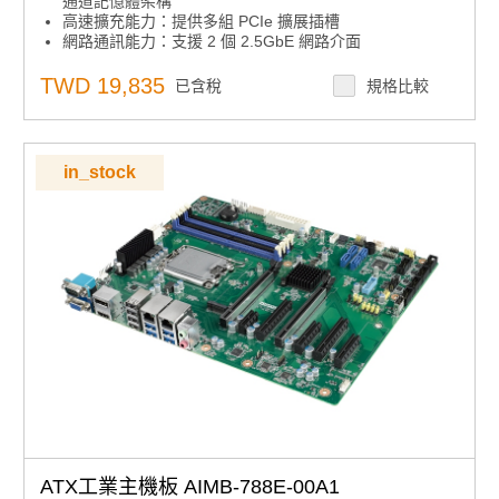
通道記憶體架構
高速擴充能力：提供多組 PCIe 擴展插槽
網路通訊能力：支援 2 個 2.5GbE 網路介面
系統安全與資料保護：支援 TPM 模組與安全機制
軟體整合架構：支援 SUSI API 與 WISE-DeviceOn 平台
TWD 19,835
已含稅
規格比較
產品諮詢服務：
規格諮詢 / 案場規劃 / 交期確認
in_stock
ATX工業主機板 AIMB-788E-00A1