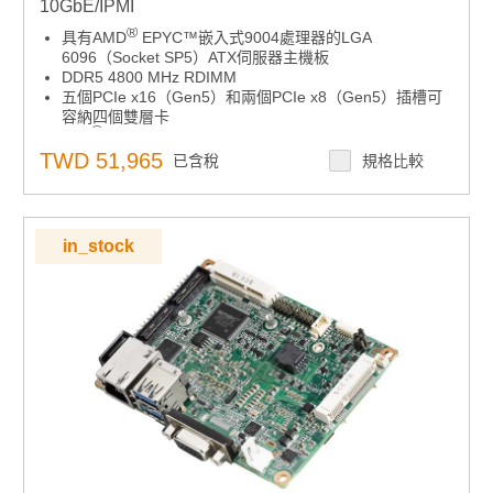
10GbE/IPMI
®
具有AMD
EPYC™嵌入式9004處理器的LGA
6096（Socket SP5）ATX伺服器主機板
DDR5 4800 MHz RDIMM
五個PCIe x16（Gen5）和兩個PCIe x8（Gen5）插槽可
容納四個雙層卡
®
Intel
X710-AT2雙10GbE埠
九個SATA3埠和七個USB 3.2（Gen1）埠
TWD 51,965
已含稅
規格比較
兩個M.2 2280/22110（SATA / PCIe兼容）插槽
0 ~ 60 °C / 32 ~ 140 °F環境工作溫度範圍
in_stock