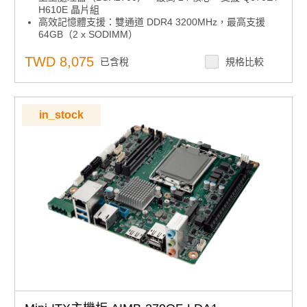
H610E 晶片組
高效記憶體支援：雙通道 DDR4 3200MHz，最高支援
64GB（2 x SODIMM）
高速 I/O 介面：提供 PCIe Gen4 x16（16GT/s）、USB
3.2 Gen2（10Gbps）、2.5GbE 網路
TWD 8,075
已含稅
規格比較
四顯示輸出：支援 2 x DP 1.4、1 x HDMI、1 x LVDS，
對應 4 路獨立 4K 顯示
擴充彈性佳：配置 M.2 M-Key（NVMe SSD）、M.2 E-
Key（無線模組）、2 x SATA
in_stock
寬壓電源輸入：支援 12–24V DC 輸入
作業系統與工具：相容 Windows 10 LTSC 與 Ubuntu
22.04 LTS，支援 SUSI API 與 WISE-DeviceOn