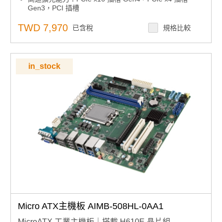
Gen3，PCI 插槽
高速擴充能力：最多支援 x4 USB 3.2，x6 USB 2.0，x4
SATAIII，x1 GbE LAN，x1 2.5GbE LAN，x1 M.2 M-Key
TWD 7,970
已含稅
規格比較
高容量記憶體支援：最多支援 64GB DDR4 3200MHz 記
憶體，搭配兩個 UDIMM 插槽
產品諮詢服務：
規格諮詢 / 案場規劃 / 交期確認
in_stock
Micro ATX主機板 AIMB-508HL-0AA1
MicroATX 工業主機板｜搭載 H610E 晶片組