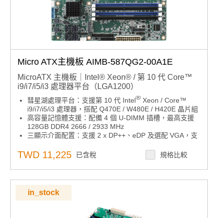
Micro ATX主機板 AIMB-587QG2-00A1E
MicroATX 主機板｜Intel® Xeon® / 第 10 代 Core™
i9/i7/i5/i3 處理器平台（LGA1200）
®
彗星湖處理平台：支援第 10 代 Intel
Xeon / Core™
i9/i7/i5/i3 處理器，搭配 Q470E / W480E / H420E 晶片組
高容量記憶體支援：配備 4 個 U-DIMM 插槽，最高支援
128GB DDR4 2666 / 2933 MHz
三顯示介面配置：支援 2 x DP++、eDP 及選配 VGA，支
援三重顯示輸出
遠端管理功能：相容 Intel AMT 12.0 與 Intel vPro 技術
TWD 11,225
已含稅
規格比較
高速擴充介面：支援 PCIe Gen3、2 x 10GbE LAN、2 x
GbE LAN、M.2（M-Key）與最多 8 x SATA III
多 USB 介面配置：支援 4 x USB 3.2 Gen2、6 x USB
3.1 Gen1 與 6 x USB 2.0
in_stock
軟體平台整合：相容 SUSI、Ubuntu 20.04 LTS、WISE-
DeviceOn 與 Edge AI Suite