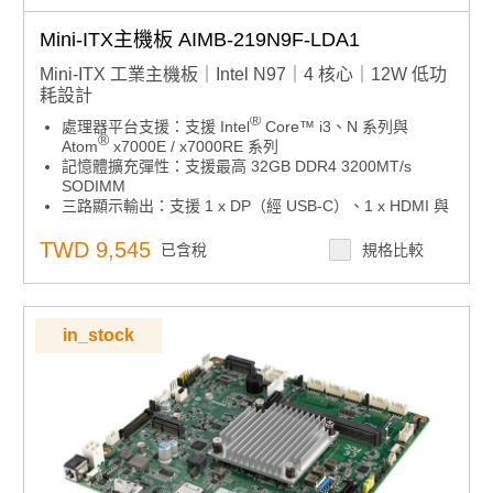
Mini-ITX主機板 AIMB-219N9F-LDA1
Mini-ITX 工業主機板｜Intel N97｜4 核心｜12W 低功
耗設計
®
處理器平台支援：支援 Intel
Core™ i3、N 系列與
®
Atom
x7000E / x7000RE 系列
記憶體擴充彈性：支援最高 32GB DDR4 3200MT/s
SODIMM
三路顯示輸出：支援 1 x DP（經 USB-C）、1 x HDMI 與
1 x LVDS 或 eDP，可同時獨立顯示
完整 I/O 擴充：內建 1 x M.2 B-Key、1 x M.2 E-Key、3
TWD 9,545
已含稅
規格比較
x USB 3.2 Gen2x1、5 x USB 2.0、1 x USB Type-C 與 6
x COM
精巧無風扇設計：THIN Mini-ITX 板型，採低堆疊 I/O 與
無風扇散熱結構
in_stock
寬溫環境對應：支援 -20°C 至 70°C（-4°F 至 158°F）工
業級操作範圍