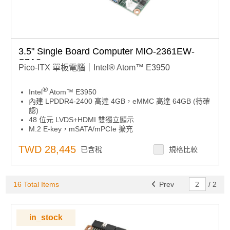
3.5" Single Board Computer MIO-2361EW-
S7A2
Pico-ITX 單板電腦｜Intel® Atom™ E3950
®
Intel
Atom™ E3950
內建 LPDDR4-2400 高達 4GB，eMMC 高達 64GB (待確
認)
48 位元 LVDS+HDMI 雙獨立顯示
M.2 E-key，mSATA/mPCIe 擴充
雙 GbE，USB3.0，2 x RS-232/422/485，12/24V 輸入
支援 iManager、SUSI APIs、WISE-DeviceOn 和 Edge
TWD 28,445
已含稅
規格比較
AI Suite
16 Total Items
Prev
/
2
in_stock