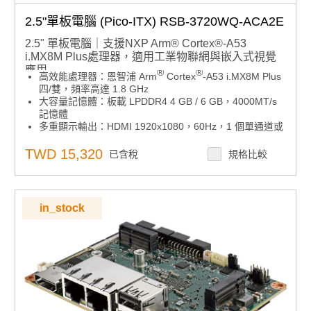
2.5"單板電腦 (Pico-ITX) RSB-3720WQ-ACA2E
2.5" 單板電腦｜支援NXP Arm® Cortex®-A53
i.MX8M Plus處理器，適用工業物聯網與嵌入式視覺
應用
®
®
高效能處理器：恩智浦 Arm
Cortex
-A53 i.MX8M Plus
四/雙，頻率高達 1.8 GHz
大容量記憶體：板載 LPDDR4 4 GB / 6 GB，4000MT/s
記憶體
多重顯示輸出：HDMI 1920x1080，60Hz，1 個單通道或
1 個雙通道 24 位 LVDS（或 1 個 4 通道 MIPI-DSI，通過
BOM 選項）
TWD 15,320
已含稅
規格比較
豐富連接介面：1 個 4 線 RS-232/422/485、1 個
USB3.2 Gen1 通道、1 個 USB2.0、1 個微型 SD、1 個
麥克風。輸入/線路輸出
無線擴充能力：1 個用於 3G/4G 的迷你 PCIe，1 個 M.2
in_stock
2230 金鑰 E 插槽
多系統支援：支援 Windows 10 IoT Enterprise on Arm、
Yocto Linux 和 Android BSP
擴充介面：通過UIO40-Express支援I / O擴展板
產品諮詢服務：
規格諮詢 / 案場規劃 / 交期確認