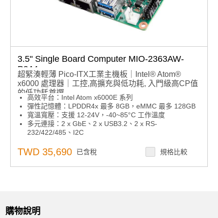
3.5" Single Board Computer MIO-2363AW-
P3A1
超緊湊輕薄 Pico-ITX工業主機板｜Intel® Atom®
x6000 處理器｜工控,高擴充與低功耗, 入門級高CP值
的低功耗首選
高效平台：Intel Atom x6000E 系列
彈性記憶體：LPDDR4x 最多 8GB，eMMC 最多 128GB
寬溫寬壓：支援 12-24V，-40~85°C 工作溫度
多元連接：2 x GbE、2 x USB3.2、2 x RS-
232/422/485、I2C
靈活擴展：M.2 E-Key、M.2 B-Key（支援 SATA 儲存與
RS-232 模組）
TWD 35,690
已含稅
規格比較
智慧管理：支援 iManager、軟體 API、WISE-
DeviceOn、EdgeAI 套件
購物說明