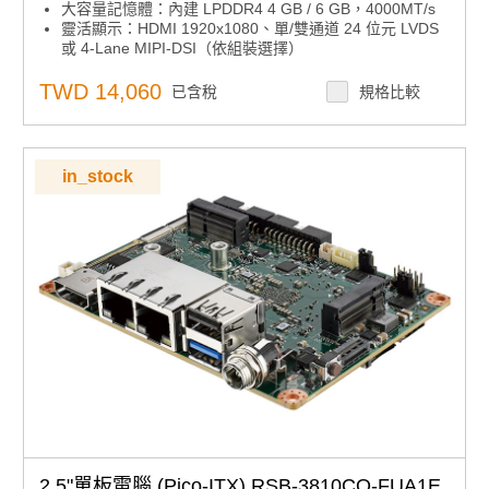
大容量記憶體：內建 LPDDR4 4 GB / 6 GB，4000MT/s
靈活顯示：HDMI 1920x1080、單/雙通道 24 位元 LVDS
或 4-Lane MIPI-DSI（依組裝選擇）
多元連接：4 線 RS-232/422/485、USB3.2 Gen1、
USB2.0、Micro SD、麥克風輸入/線路輸出
TWD 14,060
已含稅
規格比較
無線擴充：mini-PCIe（3G/4G）、M.2 2230 Key E 插槽
系統支援：相容 Windows 10 IoT Enterprise on Arm、
Yocto Linux BSP
擴展能力：支援 UIO40-Express I/O 擴充板
in_stock
AI 加速：整合 Hailo-8™ 模組，運算力高達 26TOPS
2.5"單板電腦 (Pico-ITX) RSB-3810CO-FUA1E