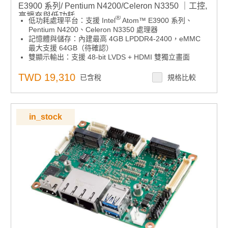
E3900 系列/ Pentium N4200/Celeron N3350 ｜工控,
高擴充與低功耗
®
低功耗處理平台：支援 Intel
Atom™ E3900 系列、
Pentium N4200、Celeron N3350 處理器
記憶體與儲存：內建最高 4GB LPDDR4-2400，eMMC
最大支援 64GB（待確認）
雙顯示輸出：支援 48-bit LVDS + HDMI 雙獨立畫面
彈性擴充設計：配備 M.2 E-Key 插槽，支援 mSATA /
mPCIe 模組
TWD 19,310
已含稅
規格比較
豐富 I/O 接口：內建雙 GbE、USB 3.0、2 x RS-
232/422/485，支援 12/24V DC 輸入
軟體平台整合：支援 iManager、SUSI APIs、WISE-
DeviceOn 與 Edge AI Suite
in_stock