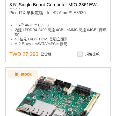
3.5" Single Board Computer MIO-2361EW-
S1A2
Pico-ITX 單板電腦｜Intel® Atom™ E3930
®
Intel
Atom™ E3930
內建 LPDDR4-2400 高達 4GB，eMMC 高達 64GB (待確
認)
48 位元 LVDS+HDMI 雙獨立顯示
M.2 E-key，mSATA/mPCIe 擴充
雙 GbE，USB3.0，2 x RS-232/422/485，12/24V 輸入
支援 iManager、SUSI APIs、WISE-DeviceOn 和 Edge
TWD 27,290
已含稅
規格比較
AI Suite
in_stock