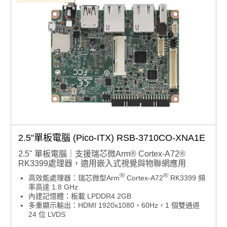
2.5"單板電腦 (Pico-ITX) RSB-3710CO-XNA1E
2.5" 單板電腦｜支援瑞芯微Arm® Cortex-A72®
RK3399處理器，適用嵌入式視覺與物聯網應用
®
®
高效能處理器：瑞芯微型Arm
Cortex-A72
RK3399 頻
率高達 1.8 GHz
內建記憶體：板載 LPDDR4 2GB
多重顯示輸出：HDMI 1920x1080，60Hz，1 個雙通道
24 位 LVDS
豐富連接介面：1 個 2 線 RS-232、1 個 USB3.0、1 個