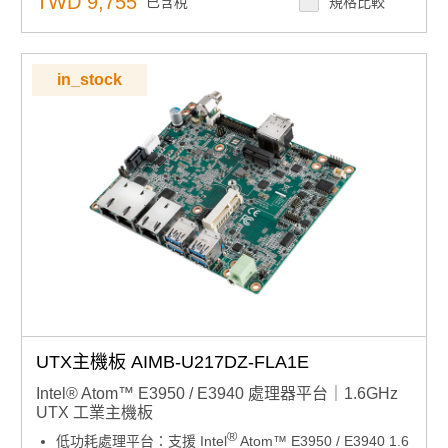
TWD 9,755
已含稅
規格比較
無線擴充：迷你 PCIe（3G/4G）、M.2 2230 E-Key
多系統支援：相容 Windows 10 IoT Enterprise on Arm、
Yocto Linux、Android BSP
I/O 擴展：支援 UIO40-Express 擴展板
in_stock
UTX主機板 AIMB-U217DZ-FLA1E
Intel® Atom™ E3950 / E3940 處理器平台｜1.6GHz
UTX 工業主機板
®
低功耗處理平台：支援 Intel
Atom™ E3950 / E3940 1.6