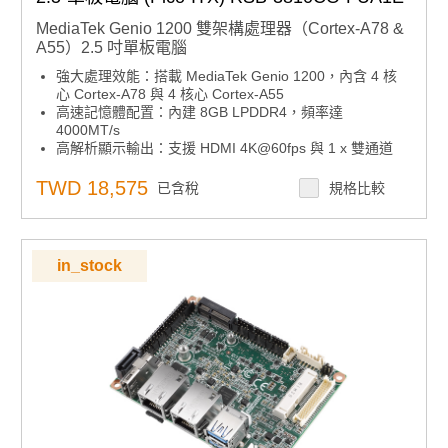
MediaTek Genio 1200 雙架構處理器（Cortex-A78 &
A55）2.5 吋單板電腦
強大處理效能：搭載 MediaTek Genio 1200，內含 4 核
心 Cortex-A78 與 4 核心 Cortex-A55
高速記憶體配置：內建 8GB LPDDR4，頻率達
4000MT/s
高解析顯示輸出：支援 HDMI 4K@60fps 與 1 x 雙通道
24-bit LVDS
多元 I/O 介面：提供 1 x RS-232/422/485、2 x USB 3.2
TWD 18,575
已含稅
規格比較
Gen1、2 x USB 2.0、1 x Micro SD、1 x 音訊輸入/輸出
無線擴充彈性：配置 1 x M.2 3052 Key B（5G）與 1 x
M.2 2230 Key E（Wi-Fi / BT）
彈性 I/O 擴展：支援 UIO40-Express 擴充模組
in_stock
作業系統支援：相容 Ubuntu 與 Android 雙系統