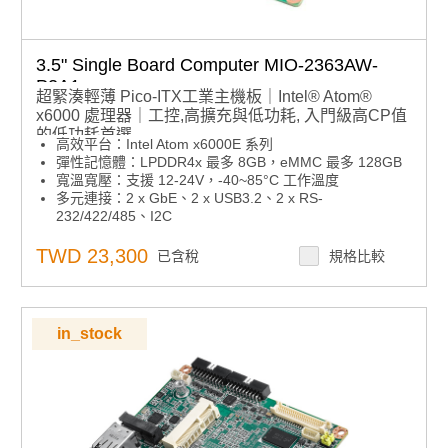
3.5" Single Board Computer MIO-2363AW-
P2A1
超緊湊輕薄 Pico-ITX工業主機板｜Intel® Atom®
x6000 處理器｜工控,高擴充與低功耗, 入門級高CP值
的低功耗首選
高效平台：Intel Atom x6000E 系列
彈性記憶體：LPDDR4x 最多 8GB，eMMC 最多 128GB
寬溫寬壓：支援 12-24V，-40~85°C 工作溫度
多元連接：2 x GbE、2 x USB3.2、2 x RS-
232/422/485、I2C
靈活擴展：M.2 E-Key、M.2 B-Key（支援 SATA 儲存與
RS-232 模組）
TWD 23,300
已含稅
規格比較
智慧管理：支援 iManager、軟體 API、WISE-
DeviceOn、EdgeAI 套件
in_stock