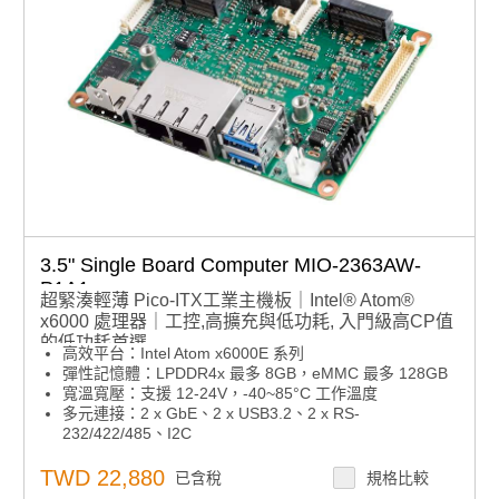
3.5" Single Board Computer MIO-2363AW-
P1A1
超緊湊輕薄 Pico-ITX工業主機板｜Intel® Atom®
x6000 處理器｜工控,高擴充與低功耗, 入門級高CP值
的低功耗首選
高效平台：Intel Atom x6000E 系列
彈性記憶體：LPDDR4x 最多 8GB，eMMC 最多 128GB
寬溫寬壓：支援 12-24V，-40~85°C 工作溫度
多元連接：2 x GbE、2 x USB3.2、2 x RS-
232/422/485、I2C
靈活擴展：M.2 E-Key、M.2 B-Key（支援 SATA 儲存與
RS-232 模組）
TWD 22,880
已含稅
規格比較
智慧管理：支援 iManager、軟體 API、WISE-