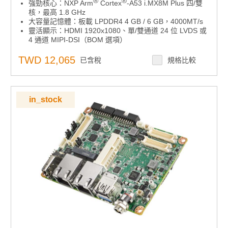
®
®
強勁核心：NXP Arm
Cortex
-A53 i.MX8M Plus 四/雙
核，最高 1.8 GHz
大容量記憶體：板載 LPDDR4 4 GB / 6 GB，4000MT/s
靈活顯示：HDMI 1920x1080、單/雙通道 24 位 LVDS 或
4 通道 MIPI-DSI（BOM 選項）
多元連接：RS-232/422/485、USB3.2 Gen1、USB2.0、
micro SD、麥克風輸入/線路輸出
TWD 12,065
已含稅
規格比較
無線擴充：迷你 PCIe（3G/4G）、M.2 2230 E-Key
多系統支援：相容 Windows 10 IoT Enterprise on Arm、
Yocto Linux、Android BSP
I/O 擴展：支援 UIO40-Express 擴展板
in_stock