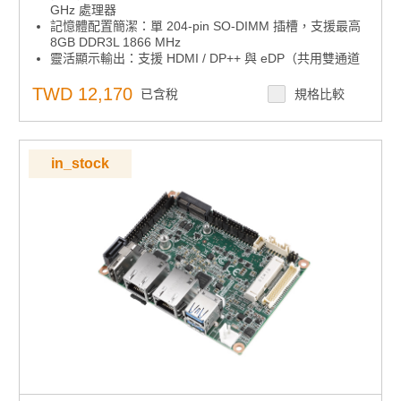
GHz 處理器
記憶體配置簡潔：單 204-pin SO-DIMM 插槽，支援最高
8GB DDR3L 1866 MHz
靈活顯示輸出：支援 HDMI / DP++ 與 eDP（共用雙通道
48 位 LVDS）
擴充介面齊全：配備全/半尺寸 Mini PCIe（含 3 x
TWD 12,170
已含稅
規格比較
LAN）、M.2 E-Key、4 x COM（含多模 RS-
232/422/485）、4 x USB 3.0、2 x USB 2.0、3 x LAN
工控功能支援：支援 CANBus、16-bit GPIO、TPM 安全
模組
in_stock
內建儲存：板載 32GB eMMC 儲存空間
寬壓電源設計：支援 12V–24V DC 輸入
強化環境對應：適用於廣溫與無風扇冷卻架構
軟體與遠端管理：支援 SUSI、WISE-DeviceOn 與 Edge
AI Suite