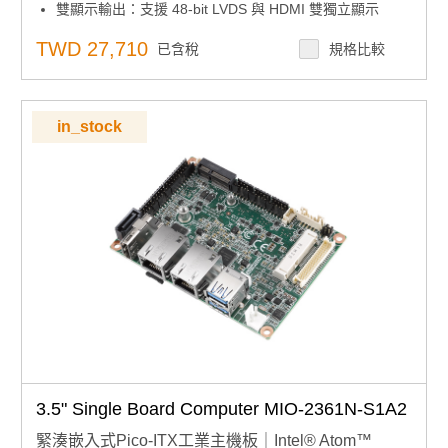
雙顯示輸出：支援 48-bit LVDS 與 HDMI 雙獨立顯示
彈性擴充設計：提供 M.2 E-Key 擴充，支援 mSATA /
mPCIe 模組
TWD 27,710
已含稅
規格比較
完整 I/O 配置：雙千兆 LAN、USB 3.0、2 x RS-
232/422/485、12/24V DC 輸入
智慧軟體支援：整合 iManager、SUSI API、WISE-
DeviceOn 與 Edge AI 套件
in_stock
3.5" Single Board Computer MIO-2361N-S1A2
緊湊嵌入式Pico-ITX工業主機板｜Intel® Atom™