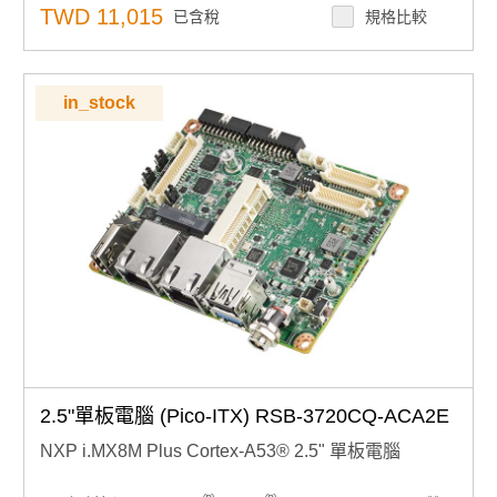
USB2.0、1 個mini SD、1 個麥克風。輸入/輸出
TWD 11,015
已含稅
規格比較
無線擴充能力：1 個用於 3G/4G 的迷你 PCIe
多功能擴充介面：UIO 擴充 3 個 USB2.0、8 個 GPIO、2
個 RS232 2/2 線 UART、1 個 I2C
多系統支援：支援 Debian9/10 和 Android7.1/10.0
in_stock
產品諮詢服務：
規格諮詢 / 案場規劃 / 交期確認
2.5"單板電腦 (Pico-ITX) RSB-3720CQ-ACA2E
NXP i.MX8M Plus Cortex-A53® 2.5" 單板電腦