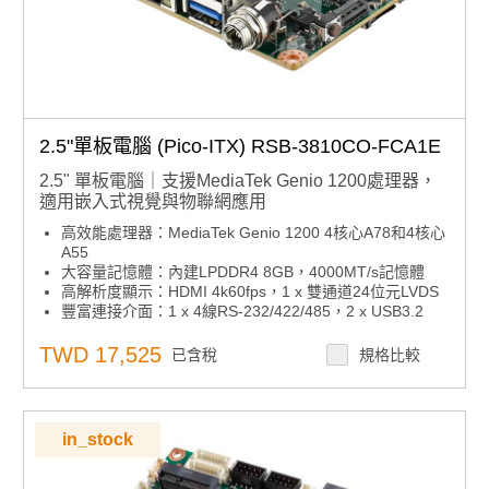
2.5"單板電腦 (Pico-ITX) RSB-3810CO-FCA1E
2.5" 單板電腦｜支援MediaTek Genio 1200處理器，
適用嵌入式視覺與物聯網應用
高效能處理器：MediaTek Genio 1200 4核心A78和4核心
A55
大容量記憶體：內建LPDDR4 8GB，4000MT/s記憶體
高解析度顯示：HDMI 4k60fps，1 x 雙通道24位元LVDS
豐富連接介面：1 x 4線RS-232/422/485，2 x USB3.2
Gen1 By 1，2 x USB2.0，1 x Micro SD，1 x Mic. in /
Line out
TWD 17,525
已含稅
規格比較
無線擴充能力：1 x M.2 3052 Key B for 5G，1 x M.2
2230 Key E Slot for WiFi/BT
多功能擴充介面：支援UIO40-Express I/O板擴充
多系統支援：支援 Ubuntu 和 Android
in_stock
產品諮詢服務：
規格諮詢 / 案場規劃 / 交期確認