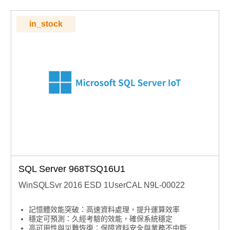
Power BI 洞察：快速提供全員數據分析
可擴展數據倉庫：靈活應對大規模數據需求
數據品質與整合：強化資料一致性與整合能力
in_stock
易用管理工具：簡化日常運維管理
下單須知：嵌入式授權產品不可取消、退貨或退款，下單
前請確認型號正確
SQL Server 968TSQ16U1
WinSQLSvr 2016 ESD 1UserCAL N9L-00022
記憶體效能突破：高速資料處理，提升運算效率
穩定可預測：久經考驗的效能，確保系統穩定
高可用性與災難恢復：保障資料安全與業務不中斷