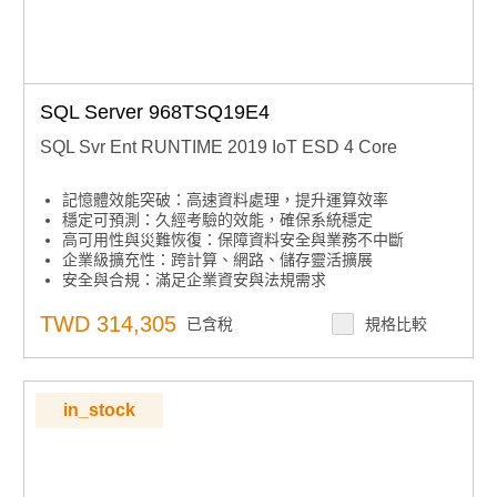
SQL Server 968TSQ19E4
SQL Svr Ent RUNTIME 2019 IoT ESD 4 Core
記憶體效能突破：高速資料處理，提升運算效率
穩定可預測：久經考驗的效能，確保系統穩定
高可用性與災難恢復：保障資料安全與業務不中斷
企業級擴充性：跨計算、網路、儲存靈活擴展
安全與合規：滿足企業資安與法規需求
一致數據平臺：本地到雲端無縫整合
商業智慧：進階分析與決策支援
TWD 314,305
已含稅
規格比較
Excel 整合：可用熟悉工具存取數據
Power BI 洞察：快速提供全員數據分析
可擴展數據倉庫：靈活應對大規模數據需求
數據品質與整合：強化資料一致性與整合能力
in_stock
易用管理工具：簡化日常運維管理
下單須知：嵌入式授權產品不可取消、退貨或退款，下單
前請確認型號正確