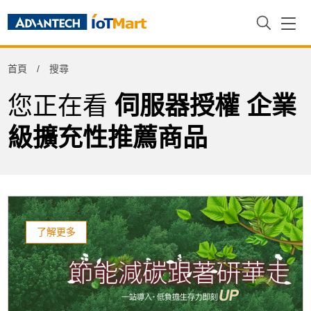
Refine
首頁
搜尋
Product Tag
您正在看
伺服器授權 企業
級擴充性推薦商品
了解更多