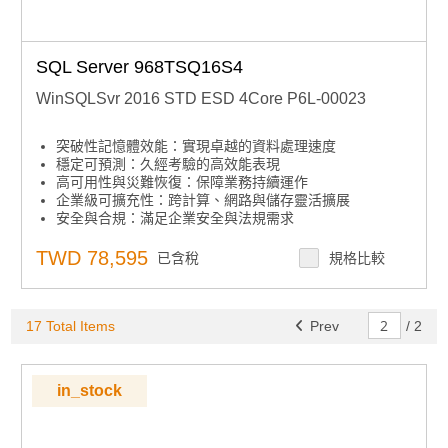
SQL Server 968TSQ16S4
WinSQLSvr 2016 STD ESD 4Core P6L-00023
突破性記憶體效能：實現卓越的資料處理速度
穩定可預測：久經考驗的高效能表現
高可用性與災難恢復：保障業務持續運作
企業級可擴充性：跨計算、網路與儲存靈活擴展
安全與合規：滿足企業安全與法規需求
一致數據平臺：本地到雲端無縫整合
進階商業智慧：支援企業決策分析
TWD 78,595
已含稅
規格比較
熟悉工具存取：可在 Excel 等常用工具中輕鬆存取數據
Power BI 快速洞察：即時分析，提升全員效率
可擴展數據倉庫：靈活應對大規模數據需求
17 Total Items
數據品質與整合：強化資料一致性與整合能力
Prev
/
2
易用管理工具：簡化日常運維管理
下單須知：嵌入式授權產品下單後不可取消、退貨或退
款，下單前請確認型號正確
in_stock