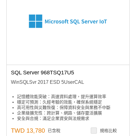
前請確認型號正確
SQL Server 968TSQ17U5
WinSQLSvr 2017 ESD 5UserCAL
記憶體效能突破：高速資料處理，提升運算效率
穩定可預測：久經考驗的效能，確保系統穩定
高可用性與災難恢復：保障資料安全與業務不中斷
企業級擴充性：跨計算、網路、儲存靈活擴展
安全與合規：滿足企業資安與法規需求
一致數據平臺：本地到雲端無縫整合
商業智慧：進階分析與決策支援
TWD 13,780
已含稅
規格比較
Excel 整合：可用熟悉工具存取數據