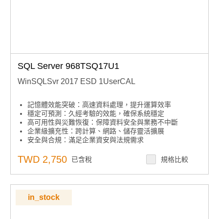
SQL Server 968TSQ17U1
WinSQLSvr 2017 ESD 1UserCAL
記憶體效能突破：高速資料處理，提升運算效率
穩定可預測：久經考驗的效能，確保系統穩定
高可用性與災難恢復：保障資料安全與業務不中斷
企業級擴充性：跨計算、網路、儲存靈活擴展
安全與合規：滿足企業資安與法規需求
一致數據平臺：本地到雲端無縫整合
商業智慧：進階分析與決策支援
TWD 2,750
已含稅
規格比較
Excel 整合：可用熟悉工具存取數據
Power BI 洞察：快速提供全員數據分析
可擴展數據倉庫：靈活應對大規模數據需求
數據品質與整合：強化資料一致性與整合能力
in_stock
易用管理工具：簡化日常運維管理
下單須知：嵌入式授權產品不可取消、退貨或退款，下單