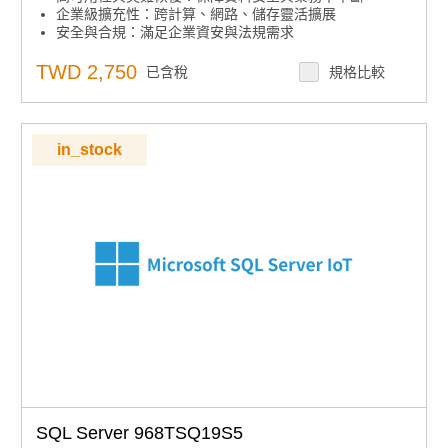
企業級擴充性：跨計算、網路、儲存靈活擴展
安全與合規：滿足企業資安與法規需求
一致數據平臺：本地到雲端無縫整合
商業智慧：進階分析與決策支援
TWD 2,750
已含稅
規格比較
Excel 整合：可用熟悉工具存取數據
Power BI 洞察：快速提供全員數據分析
可擴展數據倉庫：靈活應對大規模數據需求
數據品質與整合：強化資料一致性與整合能力
in_stock
易用管理工具：簡化日常運維管理
下單須知：嵌入式授權產品不可取消、退貨或退款，下單
前請確認型號正確
SQL Server 968TSQ19S5