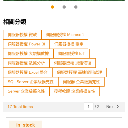
相關分類
伺服器授權 微軟
伺服器授權 Microsoft
伺服器授權 Power BI
伺服器授權 穩定
伺服器授權 大規模數據
伺服器授權 IoT
伺服器授權 數據分析
伺服器授權 災難恢復
伺服器授權 Excel 整合
伺服器授權 高速資料處理
SQL Server 企業級擴充性
伺服器 企業級擴充性
Server 企業級擴充性
授權軟體 企業級擴充性
17 Total Items
/
2
Next
in_stock