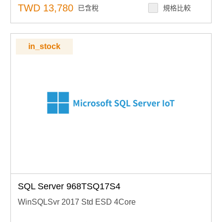
商業智慧：進階分析與決策支援
TWD 13,780
已含稅
規格比較
Excel 整合：可用熟悉工具存取數據
Power BI 洞察：快速提供全員數據分析
可擴展數據倉庫：靈活應對大規模數據需求
數據品質與整合：強化資料一致性與整合能力
in_stock
易用管理工具：簡化日常運維管理
下單須知：嵌入式授權產品不可取消、退貨或退款，下單
前請確認型號正確
SQL Server 968TSQ17S4
WinSQLSvr 2017 Std ESD 4Core