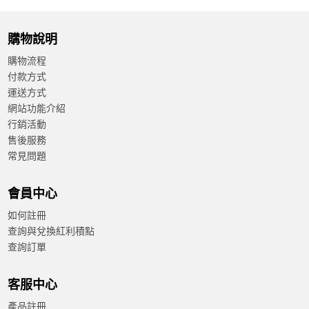
數據品質與整合：強化資料一致性與整合能力
易用管理工具：簡化日常運維管理
下單須知：嵌入式授權產品不可取消、退貨或退款，下單
購物說明
前請確認型號正確
購物流程
付款方式
運送方式
網站功能介紹
行銷活動
售後服務
常見問題
會員中心
如何註冊
查詢與兌換紅利積點
查詢訂單
客服中心
產品註冊