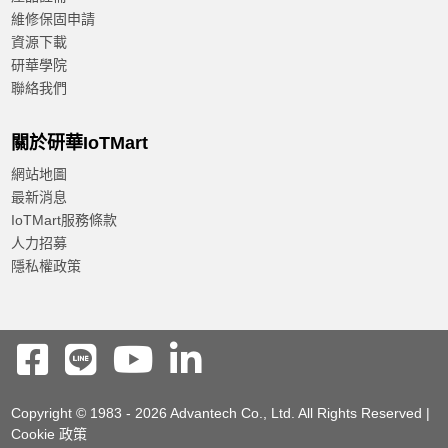
維修保固申請
資源下載
研華學院
聯絡我們
關於研華IoTMart
網站地圖
最新消息
IoTMart服務條款
人力招募
隱私權政策
Copyright © 1983 - 2026 Advantech Co., Ltd. All Rights Reserved |
Cookie 政策