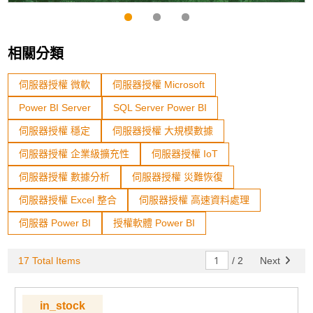
相關分類
伺服器授權 微軟
伺服器授權 Microsoft
Power BI Server
SQL Server Power BI
伺服器授權 穩定
伺服器授權 大規模數據
伺服器授權 企業級擴充性
伺服器授權 IoT
伺服器授權 數據分析
伺服器授權 災難恢復
伺服器授權 Excel 整合
伺服器授權 高速資料處理
伺服器 Power BI
授權軟體 Power BI
17 Total Items
/
2
Next
in_stock