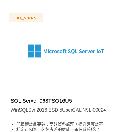
Power BI 洞察：快速提供全員數據分析
可擴展數據倉庫：靈活應對大規模數據需求
數據品質與整合：強化資料一致性與整合能力
in_stock
易用管理工具：簡化日常運維管理
下單須知：嵌入式授權產品不可取消、退貨或退款，下單
前請確認型號正確
SQL Server 968TSQ16U5
WinSQLSvr 2016 ESD 5UserCAL N9L-00024
記憶體效能突破：高速資料處理，提升運算效率
穩定可預測：久經考驗的效能，確保系統穩定