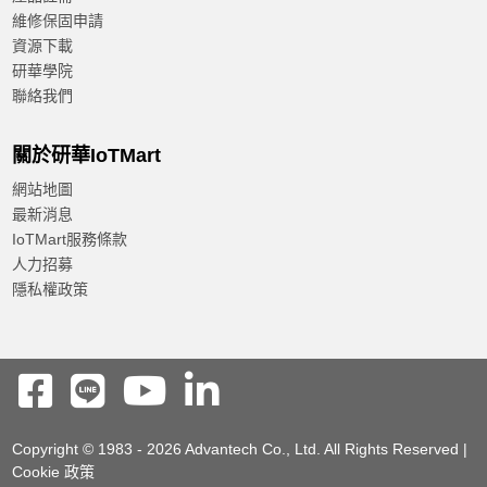
維修保固申請
資源下載
研華學院
聯絡我們
關於研華IoTMart
網站地圖
最新消息
IoTMart服務條款
人力招募
隱私權政策
Copyright © 1983 - 2026 Advantech Co., Ltd. All Rights Reserved |
Cookie 政策