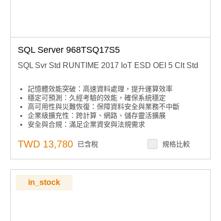
SQL Server 968TSQ17S5
SQL Svr Std RUNTIME 2017 IoT ESD OEI 5 Clt Std
記憶體效能突破：高速資料處理，提升運算效率
穩定可預測：久經考驗的效能，確保系統穩定
高可用性與災難恢復：保障資料安全與業務不中斷
企業級擴充性：跨計算、網路、儲存靈活擴展
安全與合規：滿足企業資安與法規需求
一致數據平臺：本地到雲端無縫整合
商業智慧：進階分析與決策支援
TWD 13,780
已含稅
規格比較
Excel 整合：可用熟悉工具存取數據
Power BI 洞察：快速提供全員數據分析
可擴展數據倉庫：靈活應對大規模數據需求
數據品質與整合：強化資料一致性與整合能力
in_stock
易用管理工具：簡化日常運維管理
下單須知：嵌入式授權產品不可取消、退貨或退款，下單
前請確認型號正確