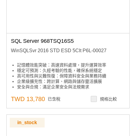
SQL Server 968TSQ16S5
WinSQLSvr 2016 STD ESD 5Clt P6L-00027
記憶體效能突破：高速資料處理，提升運算效率
穩定可預測：久經考驗的性能，確保系統穩定
高可用性與災難恢復：保障資料安全與業務持續
企業級擴充性：跨計算、網路與儲存靈活擴展
安全與合規：滿足企業安全與法規需求
一致數據平臺：本地到雲端無縫整合
商業智慧：支援進階分析與決策
TWD 13,780
已含稅
規格比較
Excel 整合：可在熟悉的工具中存取數據
Power BI 洞察：快速提供全員數據分析
可擴展數據倉庫：靈活應對大規模數據需求
數據品質與整合：強化資料一致性與整合能力
in_stock
易用管理工具：簡化日常運維管理
下單須知：嵌入式授權產品不可取消、退貨或退款，下單