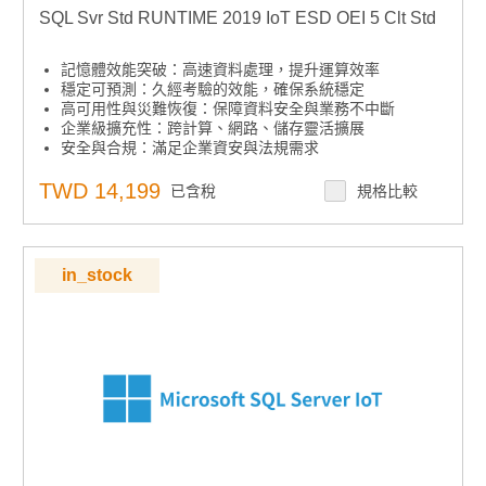
SQL Svr Std RUNTIME 2019 IoT ESD OEI 5 Clt Std
記憶體效能突破：高速資料處理，提升運算效率
穩定可預測：久經考驗的效能，確保系統穩定
高可用性與災難恢復：保障資料安全與業務不中斷
企業級擴充性：跨計算、網路、儲存靈活擴展
安全與合規：滿足企業資安與法規需求
一致數據平臺：本地到雲端無縫整合
商業智慧：進階分析與決策支援
TWD 14,199
已含稅
規格比較
Excel 整合：可用熟悉工具存取數據
Power BI 洞察：快速提供全員數據分析
可擴展數據倉庫：靈活應對大規模數據需求
數據品質與整合：強化資料一致性與整合能力
in_stock
易用管理工具：簡化日常運維管理
下單須知：嵌入式授權產品不可取消、退貨或退款，下單
前請確認型號正確