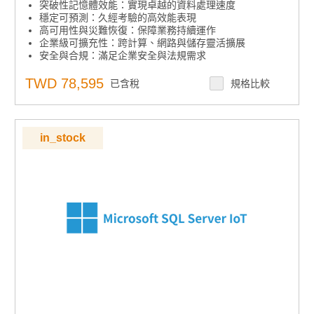
突破性記憶體效能：實現卓越的資料處理速度
穩定可預測：久經考驗的高效能表現
高可用性與災難恢復：保障業務持續運作
企業級可擴充性：跨計算、網路與儲存靈活擴展
安全與合規：滿足企業安全與法規需求
一致數據平臺：本地到雲端無縫整合
進階商業智慧：支援企業決策分析
TWD 78,595
已含稅
規格比較
熟悉工具存取：可在 Excel 等常用工具中輕鬆存取數據
Power BI 快速洞察：即時分析，提升全員效率
可擴展數據倉庫：靈活應對大規模數據需求
數據品質與整合：強化資料一致性與整合能力
in_stock
易用管理工具：簡化日常運維管理
下單須知：嵌入式授權產品下單後不可取消、退貨或退
款，下單前請確認型號正確