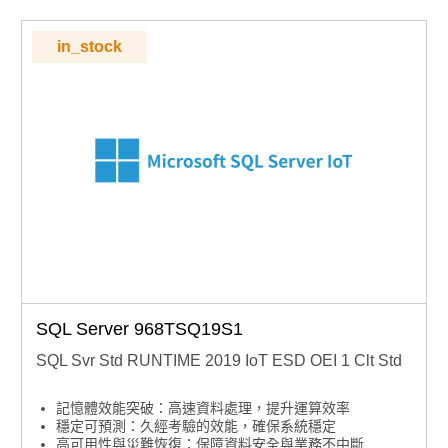
Power BI 洞察：快速提供全員數據分析
可擴展數據倉庫：靈活應對大規模數據需求
數據品質與整合：強化資料一致性與整合能力
in_stock
易用管理工具：簡化日常運維管理
下單須知：嵌入式授權產品不可取消、退貨或退款，下單
前請確認型號正確
SQL Server 968TSQ19S1
SQL Svr Std RUNTIME 2019 IoT ESD OEI 1 Clt Std
記憶體效能突破：高速資料處理，提升運算效率
穩定可預測：久經考驗的效能，確保系統穩定
高可用性與災難恢復：保障資料安全與業務不中斷