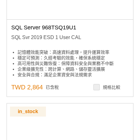
SQL Server 968TSQ19U1
SQL Svr 2019 ESD 1 User CAL
記憶體效能突破：高速資料處理，提升運算效率
穩定可預測：久經考驗的效能，確保系統穩定
高可用性與災難恢復：保障資料安全與業務不中斷
企業級擴充性：跨計算、網路、儲存靈活擴展
安全與合規：滿足企業資安與法規需求
一致數據平臺：本地到雲端無縫整合
商業智慧：進階分析與決策支援
TWD 2,864
已含稅
規格比較
Excel 整合：可用熟悉工具存取數據
Power BI 洞察：快速提供全員數據分析
可擴展數據倉庫：靈活應對大規模數據需求
數據品質與整合：強化資料一致性與整合能力
in_stock
易用管理工具：簡化日常運維管理
下單須知：嵌入式授權產品不可取消、退貨或退款，下單
前請確認型號正確