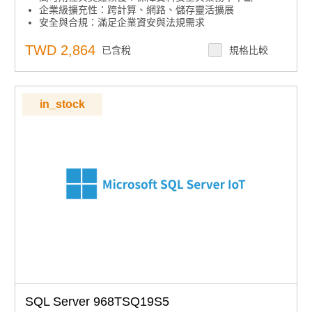
企業級擴充性：跨計算、網路、儲存靈活擴展
安全與合規：滿足企業資安與法規需求
一致數據平臺：本地到雲端無縫整合
商業智慧：進階分析與決策支援
TWD 2,864
已含稅
規格比較
Excel 整合：可用熟悉工具存取數據
Power BI 洞察：快速提供全員數據分析
可擴展數據倉庫：靈活應對大規模數據需求
數據品質與整合：強化資料一致性與整合能力
in_stock
易用管理工具：簡化日常運維管理
下單須知：嵌入式授權產品不可取消、退貨或退款，下單
前請確認型號正確
SQL Server 968TSQ19S5