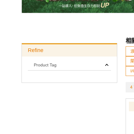
相
Refine
浪
Product Tag
I
4 