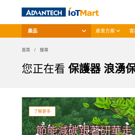
產品
產業方案
客
網通產品
資料擷取與控制
首頁
搜尋
電腦平台
終端解決方案
周邊應用組件
您正在看
保護器 浪湧
授權軟體與研華課程
了解更多