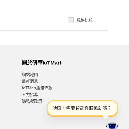
規格比較
關於研華IoTMart
網站地圖
最新消息
IoTMart服務條款
人力招募
隱私權政策
哈
囉
！
需
要
智
能
客
服
協
助
嗎
？