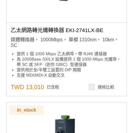
乙太網路轉光纖轉換器 EKI-2741LX-BE
媒體轉換器， 1000Mbps， 單模 1310nm， 10km，
SC
提供 1 個 1000 Mbps 乙太網埠，帶 RJ45 連接器
為 1000Base-SX/LX 設備提供 1 個 1000 Mbps 光纖埠，
帶 SC 或 SFP（迷你 GBIC）型連接器
提供用於全/半雙工設置的 DIP 開關
支援 MDI/MDI-X 自動交叉
支援自動協商
支援冗餘 12 ~ 48 VDC 電源輸入
TWD 13,010
已含稅
規格比較
提供靈活的安裝：DIN導軌和壁掛式安裝
提供鏈路故障直通 （LFP）
巨型幀：9K 位元組
in_stock