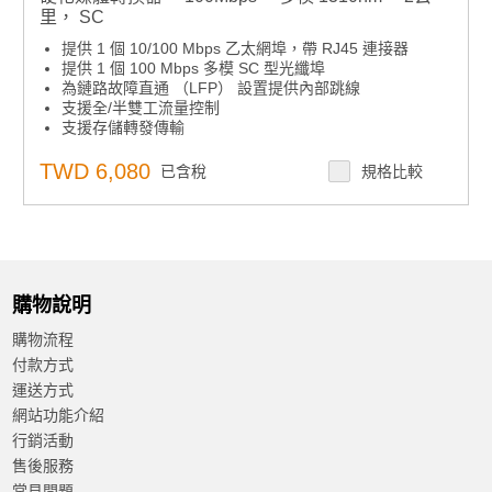
里， SC
提供 1 個 10/100 Mbps 乙太網埠，帶 RJ45 連接器
提供 1 個 100 Mbps 多模 SC 型光纖埠
為鏈路故障直通 （LFP） 設置提供內部跳線
支援全/半雙工流量控制
支援存儲轉發傳輸
支援自動協商
支援 MDI/MDI-X 自動交叉
TWD 6,080
已含稅
規格比較
支援冗餘 12-48 VDC 電源輸入
提供靈活的安裝：DIN導軌和面板安裝
支援 -40 至 75°C 的寬工作溫度範圍
購物說明
購物流程
付款方式
運送方式
網站功能介紹
行銷活動
售後服務
常見問題