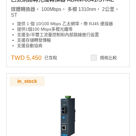
媒體轉換器， 100Mbps， 多模 1310nm， 2公里，
ST
提供 1 個 10/100 Mbps 乙太網埠，帶 RJ45 連接器
提供1個100 Mbps多模光纖埠
支援全/半雙工流量控制和內部跳線進行設置
支援存儲轉發傳輸
支援自動協商
支援 MDI/MDI-X 自動交叉
為電源線提供電湧保護 （EFT） 3，000 VDC
TWD 5,450
已含稅
規格比較
提供 4，000 VDC 乙太網 ESD 保護
支援 +10 ~ 30 VDC 電源輸入
提供靈活的安裝：DIN導軌，面板安裝，背負式
支援0 ~ 60°C的工作溫度
in_stock