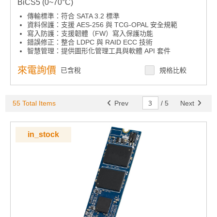
BiCS5 (0~70°C)
傳輸標準：符合 SATA 3.2 標準
資料保護：支援 AES-256 與 TCG-OPAL 安全規範
寫入防護：支援韌體（FW）寫入保護功能
錯誤修正：整合 LDPC 與 RAID ECC 技術
智慧管理：提供圖形化管理工具與軟體 API 套件
環境適應：支援多種溫度範圍產品
高耐久設計：提供高耐久度 sTLC 儲存選項
來電詢價
已含稅
規格比較
55 Total Items
Prev
/
5
Next
in_stock