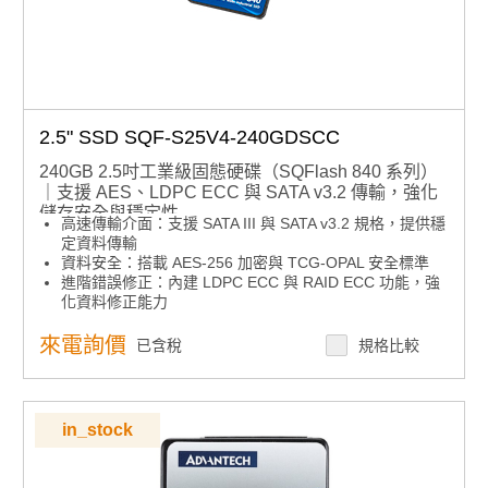
2.5" SSD SQF-S25V4-240GDSCC
240GB 2.5吋工業級固態硬碟（SQFlash 840 系列）
｜支援 AES、LDPC ECC 與 SATA v3.2 傳輸，強化
儲存安全與穩定性
高速傳輸介面：支援 SATA III 與 SATA v3.2 規格，提供穩
定資料傳輸
資料安全：搭載 AES-256 加密與 TCG-OPAL 安全標準
進階錯誤修正：內建 LDPC ECC 與 RAID ECC 功能，強
化資料修正能力
資料安全：支援硬體與韌體寫入保護機制
智慧化管理：整合 GUI 管理工具與 API 軟體介接
來電詢價
已含稅
規格比較
延長使用壽命：提供高耐久性標準色譜產品選擇，滿足多
元應用需求
產品諮詢服務：
規格諮詢 / 案場規劃 / 交期確認
in_stock