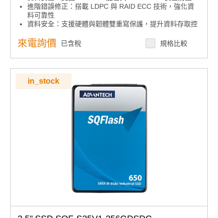
進階錯誤修正：搭載 LDPC 與 RAID ECC 技術，強化資
料可靠性
資料安全：支援硬體與韌體雙重寫保護，提升資料存取控
管
延長使用壽命：具備抗震結構與低功耗運作
來電詢價
已含稅
規格比較
智慧化管理：搭配 GUI 管理工具與軟體 API 功能
產品諮詢服務：
規格諮詢 / 案場規劃 / 交期確認
in_stock