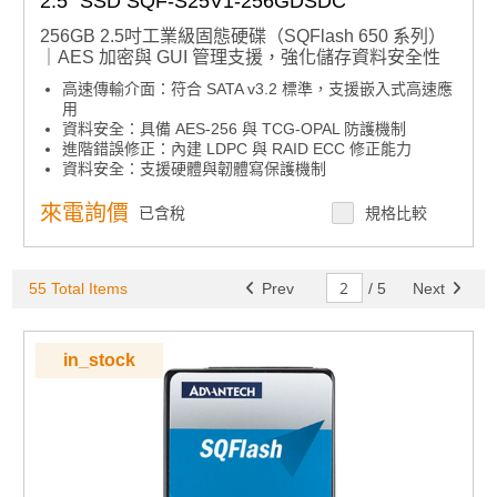
2.5" SSD SQF-S25V1-256GDSDC
256GB 2.5吋工業級固態硬碟（SQFlash 650 系列）
｜AES 加密與 GUI 管理支援，強化儲存資料安全性
高速傳輸介面：符合 SATA v3.2 標準，支援嵌入式高速應
用
資料安全：具備 AES-256 與 TCG-OPAL 防護機制
進階錯誤修正：內建 LDPC 與 RAID ECC 修正能力
資料安全：支援硬體與韌體寫保護機制
延長使用壽命：搭載抗震結構與低功耗設計
智慧化管理：支援 GUI 與 API 功能整合
來電詢價
已含稅
規格比較
產品諮詢服務：
規格諮詢 / 案場規劃 / 交期確認
55 Total Items
Prev
/
5
Next
in_stock