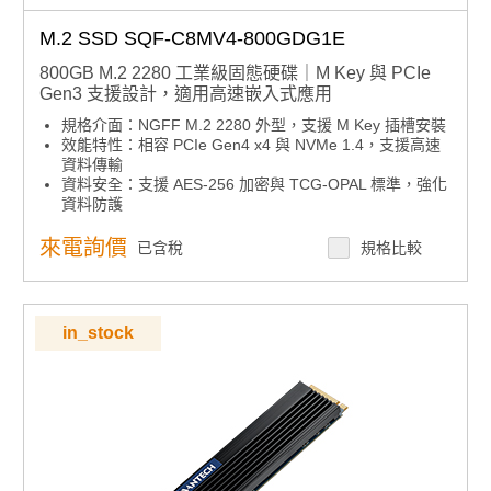
M.2 SSD SQF-C8MV4-800GDG1E
800GB M.2 2280 工業級固態硬碟｜M Key 與 PCIe
Gen3 支援設計，適用高速嵌入式應用
規格介面：NGFF M.2 2280 外型，支援 M Key 插槽安裝
效能特性：相容 PCIe Gen4 x4 與 NVMe 1.4，支援高速
資料傳輸
資料安全：支援 AES-256 加密與 TCG-OPAL 標準，強化
資料防護
資料安全：搭載 LDPC ECC 技術，保障儲存穩定性
效能特性：針對讀取密集型與混合型負載優化
來電詢價
已含稅
規格比較
耐用設計：配備散熱片設計，提升長時間運作效能穩定
系統整合：提供智慧型圖形化管理工具，簡化監控與操作
產品諮詢服務：
規格諮詢 / 案場規劃 / 交期確認
in_stock