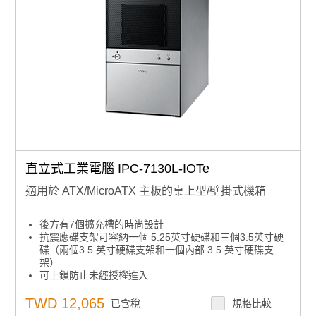
直立式工業電腦 IPC-7130L-IOTe
適用於 ATX/MicroATX 主板的桌上型/壁掛式機箱
後方有7個擴充槽的時尚設計
抗震應碟支架可容納一個 5.25英寸硬碟和三個3.5英寸硬
碟（兩個3.5 英寸硬碟支架和一個內部 3.5 英寸硬碟支
架）
可上鎖防止未經授權進入
雙重安將選項:可將機箱安裝在牆壁或工作台
具備電源和硬碟活動的LED指示燈
TWD 12,065
已含稅
規格比較