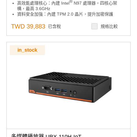
®
高效能處理核心：內建 Intel
N97 處理器，四核心架
構，最高 3.6GHz
資料安全加強：內建 TPM 2.0 晶片，提升加密保護
HDMI2.1 顯示支援：同時擴展2個顯示器，呈現細緻影像
內容
TWD 39,883
已含稅
規格比較
彈性儲存擴充：支援兩個 M.2 2280 SATA SSD 擴充插槽
(內建128G SSD 已用掉一個擴充槽)
高解析度影像輸出：每個影像輸出皆支援最高 4K UHD
內建WIFI 5及藍芽模組: 2.4/5GHz
in_stock
安全安裝設計：熱隔離上蓋確保安裝與觸控安全
多系統相容性：內建Windows 11 IoT
記得於下方周邊配件勾選電源線: Power Cord UL 3P 10A
125V 183cm
點擊查看
為什麼要用Win10 IOT版本？與PRO版本有什麼差異?
多媒體播放器 UBX-110H-IoT