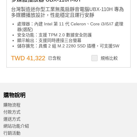
台灣製造迷你型工業無風扇靜音電腦UBX-110H 專為
多媒體播放設計，性能穩定且運行安靜
處理器：內建 Intel 第 11 代 Celeron、Core i3/i5/i7 處理
器(選配)
安全功能：支援 TPM 2.0 數據安全防護
顯示輸出：支援同時連接三台螢幕
儲存擴充：具備 2 組 M.2 2280 SSD 插槽，可支援SW
RAID 0/1
影像解析度：支援 8K UHD 及 2 組 4K HDMI 輸出
TWD 41,322
已含稅
規格比較
記憶體：最高可支援 64GB（1 x DDR4 3200MHz SO-
DIMM，非 ECC）
安裝方式：支援桌上型、VESA 與壁掛安裝
作業系統支援：支援 Windows 10 IoT ENT LTSC 2021、
Windows 11 IoT ENT LTSC 2024及 Linux Ubuntu 22.04
購物說明
購物流程
付款方式
運送方式
網站功能介紹
行銷活動