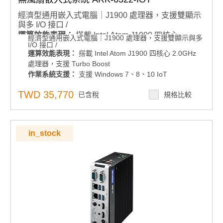
經濟型通用嵌入式電腦｜J1900 處理器，支援雙顯示
與多 I/O 接口 /
運算效能表現：
搭載 Intel Atom J1900 四核心
經濟型通用嵌入式電腦｜J1900 處理器，支援雙顯示與多
I/O 接口 /
2.0GHz 處理器，支援 Turbo Boost
運算效能表現：
搭載 Intel Atom J1900 四核心 2.0GHz
作業系統支援：
支援 Windows 7、8、10 IoT
處理器，支援 Turbo Boost
多元連接能力：
多重 I/O：8 x USB、2 x LAN、6 x
作業系統支援：
支援 Windows 7、8、10 IoT
COM
多元連接能力：
多重 I/O：8 x USB、2 x LAN、6 x COM
TWD 35,770
彈性安裝與部署：
已含稅
支援 VESA / 壁掛式安裝
規格比較
彈性安裝與部署：
支援 VESA / 壁掛式安裝
記憶體支援：
支援DDR3 記憶體，最高支援 8GB
記憶體支援：
支援DDR3 記憶體，最高支援 8GB
顯示輸出：
支援 VGA + DisplayPort 雙顯示輸出
顯示輸出：
支援 VGA + DisplayPort 雙顯示輸出
軟體支援：
內建智能遠端監控軟體 WISE-PaaS RMM
軟體支援：
內建智能遠端監控軟體 WISE-PaaS
in_stock
產品諮詢服務：
規格諮詢 / 案場規劃 / 交期確認請點此
RMM
產品諮詢服務：
規格諮詢 / 案場規劃 / 交期確認請點此