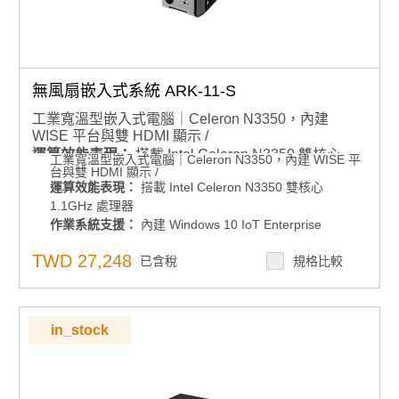
無風扇嵌入式系統 ARK-11-S
工業寬溫型嵌入式電腦｜Celeron N3350，內建
WISE 平台與雙 HDMI 顯示 /
運算效能表現：
搭載 Intel Celeron N3350 雙核心
工業寬溫型嵌入式電腦｜Celeron N3350，內建 WISE 平
台與雙 HDMI 顯示 /
1.1GHz 處理器
運算效能表現：
搭載 Intel Celeron N3350 雙核心
作業系統支援：
內建 Windows 10 IoT Enterprise
1.1GHz 處理器
多元連接能力：
1 x 全尺寸 mPCIe（含 SIM）、1 x
作業系統支援：
內建 Windows 10 IoT Enterprise
M.2 2230 無線模組
多元連接能力：
1 x 全尺寸 mPCIe（含 SIM）、1 x M.2
TWD 27,248
彈性安裝與部署：
已含稅
DIN 導軌安裝與正面擋板 I/O 配置
規格比較
2230 無線模組
彈性安裝與部署：
DIN 導軌安裝與正面擋板 I/O 配置
環境適應性：
-30 ~ 70°C 可擴展工作溫度
環境適應性：
-30 ~ 70°C 可擴展工作溫度
記憶體支援：
內建 I 級 4G DDR3L 記憶體
記憶體支援：
內建 I 級 4G DDR3L 記憶體
儲存擴充彈性：
內建 64G 固態硬碟
in_stock
儲存擴充彈性：
內建 64G 固態硬碟
顯示輸出：
支援雙 HDMI 顯示，解析度最高 4K
顯示輸出：
支援雙 HDMI 顯示，解析度最高 4K
電源管理：
支援 12V ~ 28V 電壓輸入，搭配 60W 電
電源管理：
支援 12V ~ 28V 電壓輸入，搭配 60W 電源
源
軟體支援：
支援 WISE-PaaS/DeviceOn 遠端管理