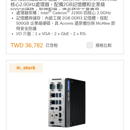
核心2.0GHz處理器，配備2GB記憶體和企業級
500GB硬碟，附適配器，適合穩定工業應用
®
®
處理器架構：Intel
Celeron
J1900 四核心 2.0GHz
記憶體與儲存：內嵌工規 2GB DDR3 記憶體，搭配
500GB 企業級硬碟，具 Acronis 還原備份與 McAfee 即
時安全防護
I/O 介面：1 x VGA、2 x GbE、2 x RS-
232/422/485（BIOS 選擇）
擴充插槽：1 x 全尺寸 Mini PCIe（支援 WLAN 或 WWAN
TWD 36,782
已含稅
規格比較
擴充）及 1 x 半尺寸 Mini PCIe（支援 mSATA 擴充）
安裝支援：可選購 VESA、DIN Rail 及壁掛安裝配件
作業系統：支援 Windows 7 Pro 或 Windows 10 IoT
Enterprise 2019（選配）
in_stock
智能管理軟體：搭載研華 WISE-PaaS/DeviceOn 智能設
備管理平台，提供即時設備狀態監控、電源管理、故障排
除及遠端軟體升級（OTA），支持大規模軟體與固件更
新，實現功能性升級