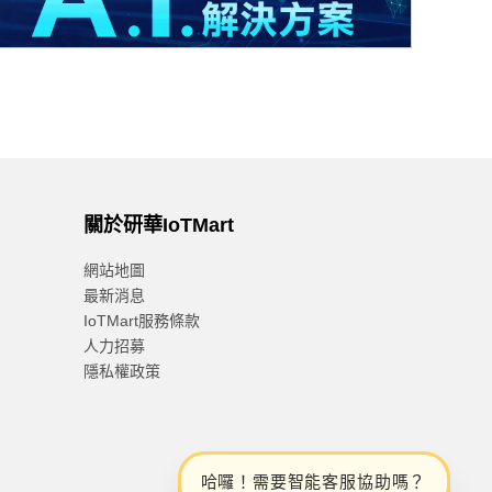
關於研華IoTMart
網站地圖
最新消息
IoTMart服務條款
人力招募
隱私權政策
哈
囉
！
需
要
智
能
客
服
協
助
嗎
？