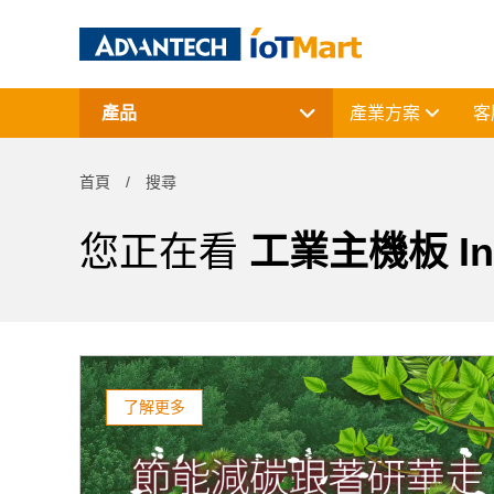
產品
產業方案
客
網通產品
資料擷取與控制
首頁
搜尋
電腦平台
終端解決方案
周邊應用組件
您正在看
工業主機板 In
授權軟體與研華課程
了解更多