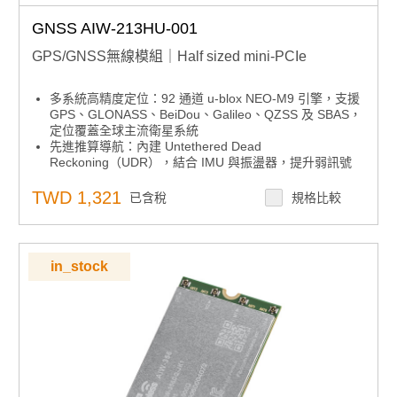
GNSS AIW-213HU-001
GPS/GNSS無線模組｜Half sized mini-PCIe
多系統高精度定位：92 通道 u-blox NEO-M9 引擎，支援
GPS、GLONASS、BeiDou、Galileo、QZSS 及 SBAS，
定位覆蓋全球主流衛星系統
先進推算導航：內建 Untethered Dead
Reckoning（UDR），結合 IMU 與振盪器，提升弱訊號
或遮蔽環境下的定位穩定性
快速啟動性能：熱啟動 TTFF 僅 2 秒，開放空間冷啟動
TWD 1,321
已含稅
規格比較
24 秒，提升定位效率
高精度表現：SBAS 模式下達 1.5 米 CEP，滿足工業級與
專業應用需求
極寬溫適應：-40 ~ +85°C 工作溫度，適用於嚴苛工業與
in_stock
戶外環境