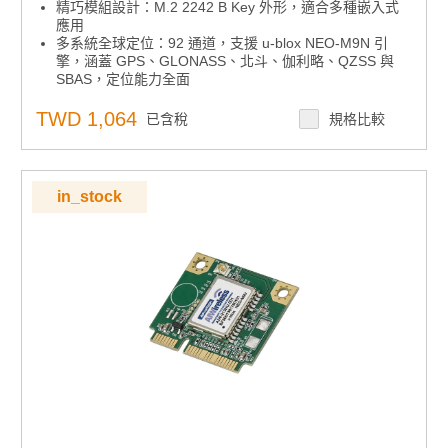
精巧模組設計：M.2 2242 B Key 外形，適合多種嵌入式
應用
多系統全球定位：92 通道，支援 u-blox NEO-M9N 引
擎，涵蓋 GPS、GLONASS、北斗、伽利略、QZSS 與
SBAS，定位能力全面
快速啟動性能：冷啟動僅 24 秒，輔助啟動僅 2 秒，提升
定位效率
TWD 1,064
已含稅
規格比較
高精度定位：2 米 CEP 精度，滿足工業級應用需求
彈性通訊介面：USB 2.0，整合方便
極寬溫適應：-40°C ~ +85°C，適用於嚴苛工業與戶外環
境
in_stock