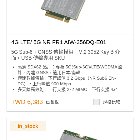
4G LTE/ 5G NR FR1 AIW-356DQ-E01
5G Sub-6 + GNSS 傳輸模組｜M.2 3052 Key B 介
面，USB 傳輸專用 SKU
高通 SDX62 晶片：專為 5G(Sub-6G)/LTE/WCDMA 設
計，內建 GNSS，適用日本/南韓
極速數據傳輸：下行峰值 3.2 Gbps（NR Sub6 EN-
DC），上行峰值 900 Mbps
多天線高效能：上行支援 2x2 MIMO，下行支援 4x4
MIMO，提升連線穩定與速度
彈性安裝介面：M.2 3052 形式因子，USB 介面，便於嵌
TWD 6,383
已含稅
規格比較
入式與工業應用
工業級溫度適應：正常工作溫度 -30 ~ 75°C，滿足嚴苛環
境需求
in_stock