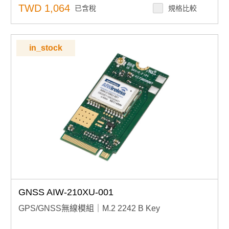
高精度表現：達 2m CEP，滿足工業級與專業應用需求
TWD 1,064
已含稅
規格比較
極寬溫適應：-40°C ~ +85°C，適用於嚴苛工業與戶外環
境
in_stock
GNSS AIW-210XU-001
GPS/GNSS無線模組｜M.2 2242 B Key