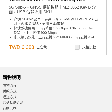
5G Sub-6 + GNSS 傳輸模組｜M.2 3052 Key B 介
面，USB 傳輸專用 SKU
高通 SDX62 晶片：專為 5G(Sub-6G)/LTE/WCDMA 設
計，內建 GNSS，適用日本/南韓
極速數據傳輸：下行峰值 3.2 Gbps（NR Sub6 EN-
DC），上行峰值 900 Mbps
多天線高效能：上行支援 2x2 MIMO，下行支援 4x4
MIMO，提升連線穩定與速度
彈性安裝介面：M.2 3052 形式因子，USB 介面，便於嵌
TWD 6,383
已含稅
規格比較
入式與工業應用
工業級溫度適應：正常工作溫度 -30 ~ 75°C，滿足嚴苛環
境需求
購物說明
購物流程
付款方式
運送方式
網站功能介紹
行銷活動