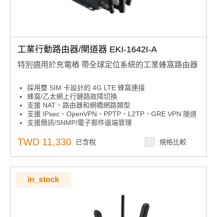
工業行動路由器/閘道器 EKI-1642I-A
特別適用於充電樁 帶全球定位系統的工業蜂窩路由器
採用雙 SIM 卡設計的 4G LTE 蜂窩連接
蜂窩/乙太網上行鏈路故障切換
支援 NAT、路由器和網橋網路類型
支援 IPsec、OpenVPN、PPTP、L2TP、GRE VPN 隧道
支援簡訊/SNMP/電子郵件遠端管理
寬工作溫度範圍
安裝尺寸緊湊
TWD 11,330
已含稅
規格比較
in_stock