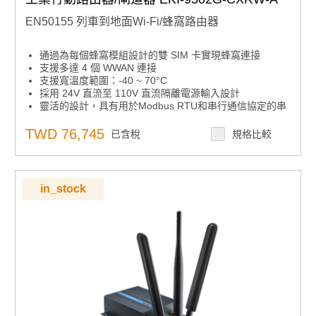
EN50155 列車到地面Wi-Fi/蜂窩路由器
通過為每個蜂窩模組設計的雙 SIM 卡實現蜂窩連接
支援多達 4 個 WWAN 連接
支援寬溫度範圍：-40 ~ 70°C
採用 24V 直流至 110V 直流隔離電源輸入設計
靈活的設計，具有用於Modbus RTU和串行通信協定的串
行介面
支援IPSec，OpenVPN安全隧道
TWD 76,745
已含稅
規格比較
具有SPI和IPS功能的防火牆可防止網路攻擊並提高網路效
率
符合 EN50155 標準
支援多廣域網負載均衡
in_stock