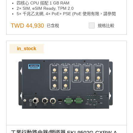
四核心 CPU 搭配 1 GB RAM
2× SIM, eSIM Ready, TPM 2.0
5× 千兆乙太網, 4× PoE+ PSE (PoE 使用有限，請參閱
ICR-4434 使用手冊), 雙頻 WiFi
SFP 連接器支援高達 10 Gbps 的 SFP 模組
TWD 44,930
已含稅
規格比較
RS232, RS485, CAN 匯流排, GNSS 接收器, 2× DI, 2×
DO, USB 主機, 微型 SD 卡
堅固的金屬外殼，可選配壁掛和 DIN 安裝
寬溫範圍 (-40 to +60 °C)
in_stock
工業行動路由器/閘道器 EKI-9502G-CXRW-A