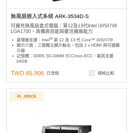
無風扇嵌入式系統 ARK-3534D-S
可擴充無風扇盒式電腦｜第12及13代Intel i3/i5/i7/i9
LGA1700，具備高效能與靈活擴展能力
®
處理器支援：Intel
第 12 及 13 代 Core™ i3/i5/i7/i9
顯示介面：三個獨立顯示輸出，包括 2 x HDMI 與可選顯
示器
記憶體：DDR5 SO-DIMM ECC/non-ECC，最高支援
64GB
電源輸入：9-36V DC 寬範圍電壓
®
儲存擴充：最多支援 3 個 2.5 吋硬碟槽，支援 Intel
軟
TWD 65,906
已含稅
規格比較
體 RAID
I/O 介面：支援 4 組 GbE、8 組 USB、8 組 COM、16 位
元 DIO、2 組 CANBus 及 TPM 2.0
作業系統支援：相容 Windows 10 IoT/ Windows 11 IoT
in_stock
軟體支援：搭載 SUSI API、WISE-DeviceOn、McAfee
與 Acronis