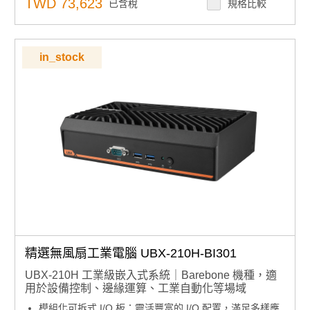
TWD 73,623
已含稅
規格比較
兩個前置 USB 端口
可雙向安裝機箱:牆上或工作台
易於維護系統風扇和過濾器
li>
in_stock
300W 80+電源供應
精選無風扇工業電腦 UBX-210H-BI301
UBX-210H 工業級嵌入式系統｜Barebone 機種，適
用於設備控制、邊緣運算、工業自動化等場域
模組化可拆式 I/O 板：靈活豐富的 I/O 配置，滿足多樣應