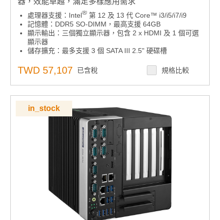
器，效能卓越，滿足多樣應用需求
®
處理器支援：Intel
第 12 及 13 代 Core™ i3/i5/i7/i9
記憶體：DDR5 SO-DIMM，最高支援 64GB
顯示輸出：三個獨立顯示器，包含 2 x HDMI 及 1 個可選
顯示器
儲存擴充：最多支援 3 個 SATA III 2.5" 硬碟槽
環境溫度：-20°C 至 60°C
工作電壓：9~36 VDC
TWD 57,107
已含稅
規格比較
作業系統支援：相容 Windows 10 IoT/ Windows 11 IoT
管理功能：支援 DeviceOn 遠端監控
in_stock