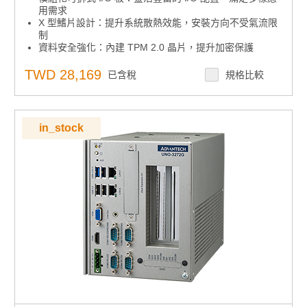
用需求
X 型鰭片設計：提升系統散熱效能，安裝方向不受氣流限
制
資料安全強化：內建 TPM 2.0 晶片，提升加密保護
高效儲存備援：兩個 M.2 2280 SSD 插槽，支援 RAID
0/1 完整數據備份
TWD 28,169
已含稅
規格比較
無線擴充彈性：可整合選配 WiFi 與藍牙模組
多系統相容性：支援 Windows 10 IoT LTSC、Windows
11 IoT 或 Linux
in_stock