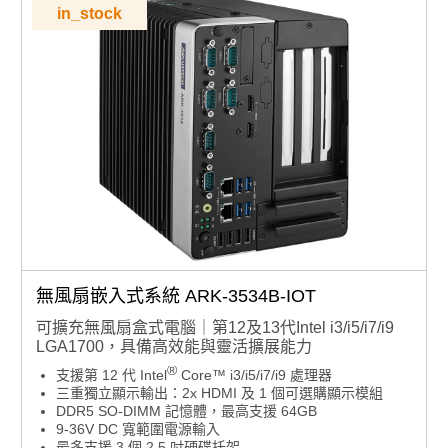
模組
in_stock
作業系統支援：相容 Windows 10 IoT/ Windows 11 IoT
軟體與安全：整合 SUSI API、WISE-DeviceOn 平台管
理、McAfee 防毒及 Acronis 備份軟體
無風扇嵌入式系統 ARK-3534B-IOT
可擴充無風扇盒式電腦｜第12及13代Intel i3/i5/i7/i9
LGA1700，具備高效能與靈活擴展能力
®
支援第 12 代 Intel
Core™ i3/i5/i7/i9 處理器
三重獨立顯示輸出：2x HDMI 及 1 個可選購顯示模組
DDR5 SO-DIMM 記憶體，最高支援 64GB
9-36V DC 寬範圍電源輸入
最多支援 3 個 2.5 吋硬碟托架