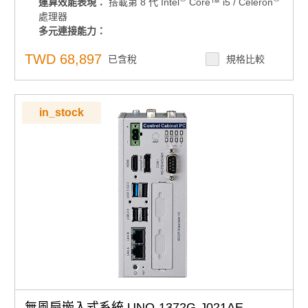
運算效能表現：
搭載第 8 代 Intel
Core™ i5 / Celeron
多元連接能力：
處理器
4 x USB 3.1 Gen2、2 x GbE LAN、4 x COM、8-bit
多元連接能力：
GPIO
4 x USB 3.1 Gen2、2 x GbE LAN、4 x COM、8-bit
1 x 全尺寸 mPCIe（含 SIM 卡座）、1 x M.2 2230 E-
TWD 68,897
GPIO
已含稅
規格比較
Key 擴充槽
1 x 全尺寸 mPCIe（含 SIM 卡座）、1 x M.2 2230 E-
記憶體支援：
雙 DDR4 2400MHz SO-DIMM 記憶
Key 擴充槽
體，最高支援 32GB
記憶體支援：
雙 DDR4 2400MHz SO-DIMM 記憶體，最
高支援 32GB
儲存擴充彈性：
in_stock
儲存擴充彈性：
可插拔 2.5 吋 SATA 硬碟托架與 mSATA 插槽，支援
可插拔 2.5 吋 SATA 硬碟托架與 mSATA 插槽，支援
RAID 0/1
RAID 0/1
支援 Advantech SQF PCIe x2 NVMe 儲存
支援 Advantech SQF PCIe x2 NVMe 儲存
顯示輸出：
支援 HDMI 4K2K 與 VGA 雙獨立顯示
顯示輸出：
支援 HDMI 4K2K 與 VGA 雙獨立顯示
作業系統支援：相容 Windows 10 IoT/ Windows 11
作業系統支援：相容 Windows 10 IoT/ Windows 11 IoT
IoT
電源管理：
支援 12V ~ 24V（-10% / +20%）寬範圍電源
電源管理：
支援 12V ~ 24V（-10% / +20%）寬範圍
輸入
電源輸入
安全性機制：
不具 RED 認證
安全性機制：
不具 RED 認證
產品諮詢服務：
規格諮詢 / 案場規劃 / 交期確認請點此
產品諮詢服務：
規格諮詢 / 案場規劃 / 交期確認請點此
無風扇嵌入式系統 UNO-1372G-J021AE