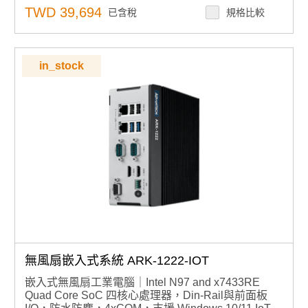
訊與儲存模組擴充
TWD 39,694
已含稅
規格比較
安全機制：支援選配 TPM 模組以強化系統安全性
工作溫度範圍：支援 -30°C 至 60°C 寬溫操作
電源輸入：12V 可鎖定 DC 插頭電源輸入
作業系統支援：相容 Windows 10 IoT/ Windows 11 IoT
in_stock
遠端管理：內建研華 WISE-DeviceOn 智慧設備管理軟
體，支援：
1) 即時設備運行狀態監控
2) 遠端開關機與故障排除
3) OTA 大規模遠端更新（韌體、軟體、設定等）以實現
功能升級
無風扇嵌入式系統 ARK-1222-IOT
嵌入式無風扇工業電腦｜Intel N97 and x7433RE
Quad Core SoC 四核心處理器，Din-Rail與前面板