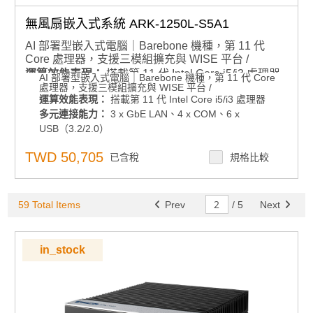
無風扇嵌入式系統 ARK-1250L-S5A1
AI 部署型嵌入式電腦｜Barebone 機種，第 11 代
Core 處理器，支援三模組擴充與 WISE 平台 /
運算效能表現：
搭載第 11 代 Intel Core i5/i3 處理器
AI 部署型嵌入式電腦｜Barebone 機種，第 11 代 Core
處理器，支援三模組擴充與 WISE 平台 /
多元連接能力：
3 x GbE LAN、4 x COM、6 x
運算效能表現：
搭載第 11 代 Intel Core i5/i3 處理器
USB（3.2/2.0）
多元連接能力：
3 x GbE LAN、4 x COM、6 x
彈性安裝與部署：
DIN-Rail 安裝與前面板 I/O 配置
USB（3.2/2.0）
環境適應性：
-40 ~ 60°C 操作溫度
彈性安裝與部署：
DIN-Rail 安裝與前面板 I/O 配置
TWD 50,705
顯示輸出：
支援 4K HDMI 與 VGA 雙顯示輸出
已含稅
規格比較
環境適應性：
-40 ~ 60°C 操作溫度
顯示輸出：
支援 4K HDMI 與 VGA 雙顯示輸出
儲存擴充彈性：
mSATA 與 1 x 2.5 吋 SATA 儲存
儲存擴充彈性：
mSATA 與 1 x 2.5 吋 SATA 儲存
擴充能力：
M.2 E-Key、M.2 B-Key、全尺寸 mPCIe
擴充能力：
M.2 E-Key、M.2 B-Key、全尺寸 mPCIe 共
59 Total Items
Prev
/
5
Next
共用 mSATA
用 mSATA
電源管理：
12 ~ 24V 電源輸入
電源管理：
12 ~ 24V 電源輸入
軟體支援：
支援 WISE-DeviceOn 大規模部署
軟體支援：
支援 WISE-DeviceOn 大規模部署
in_stock
產品諮詢服務：
產品諮詢服務：
規格諮詢 / 案場規劃 / 交期確認請點此
規格諮詢 / 案場規劃 / 交期確認請點此