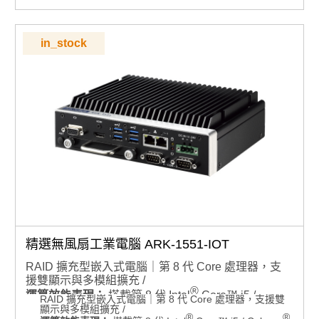
用場域
軟體整合支援：相容 Ubuntu 22.04，內建 Advantech
Robotic Suite
in_stock
期間限定優惠可填寫表單洽專人
更多資訊歡迎觀看2026嵌入式設計特刊
精選無風扇工業電腦 ARK-1551-IOT
RAID 擴充型嵌入式電腦｜第 8 代 Core 處理器，支
援雙顯示與多模組擴充 /
®
運算效能表現：
搭載第 8 代 Intel
Core™ i5 /
RAID 擴充型嵌入式電腦｜第 8 代 Core 處理器，支援雙
®
顯示與多模組擴充 /
Celeron
處理器
®
®