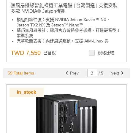
無風扇邊緣智能裸機工業電腦 | 台灣製造 | 支援安裝
多款 NVIDIA® Jetson模組
模組相容性強：支援 NVIDIA Jetson Xavier™ NX、
Jetson TX2 NX 及 Jetson™ Nano™
精巧無風扇設計：採用官方散熱參考架構，打造靜音型工
業準系統
完整軟體支援：內建周邊驅動，支援 AIM-Linux 與
NVIDIA JetPack SDK
彈性 I/O 擴展：支援應用導向的 UIO40-Express 擴充
TWD 7,550
已含稅
規格比較
卡，提供 HDMI、LAN、USB、RS232、RS485、
CANBus、DI/DO、MicroSD 等介面
工業級耐用性：支援 -20 ~ 60°C 寬溫、強化電源輸入與
59 Total Items
抗震特性
Prev
/
5
Next
AI 遠端管理：相容 WISE-DeviceOn，可實現大規模 AI
快速部署與監控
in_stock