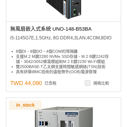
無風扇嵌入式系統 UNO-148-B53BA
i5-1145G7E,1.5GHz, 8G DDR4,3LAN,4COM,8DIO
8個DI、8個DO、4個COM的埠隔離
支援M.2 M鍵2280 NVMe SSD存儲、M.2 B鍵2242存
儲、3042/3052蜂窩模組和M.2 E鍵2230 Wi-Fi模組
雙2500BASE-T乙太網支援時間敏感網絡(TSN)技術
具有研華iBMC技術的遠程帶外(OOB)電源管理
獲得Microsoft Azure IoT Edge和Amazon AWS IoT
Greengrass認證
TWD 44,090
已含稅
規格比較
in_stock