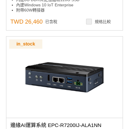
內建Windows 10 IoT Enterprise
附帶60W轉接器
支援雙HDMI顯示，最高4K解析度
1個全尺寸mPCIe插槽，帶SIM卡插槽，以及1個M.2
TWD 26,460
已含稅
規格比較
2230插槽用於WIFI
12V ~ 28V寬範圍電源輸入
-30 ~ 70 °C可延伸操作溫度
研華WISE-PaaS/DeviceOn支援遠端監控
in_stock
邊緣AI運算系統 EPC-R7200IJ-ALA1NN