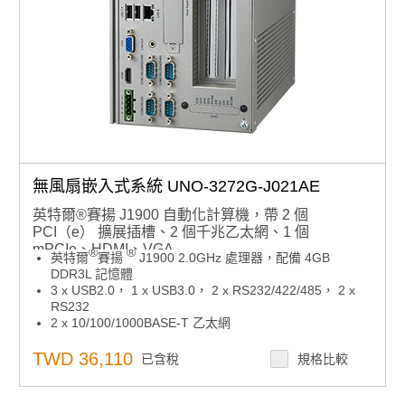
無風扇嵌入式系統 UNO-3272G-J021AE
英特爾®賽揚 J1900 自動化計算機，帶 2 個
PCI（e） 擴展插槽、2 個千兆乙太網、1 個
mPCIe、HDMI、VGA
®
®
英特爾
賽揚
J1900 2.0GHz 處理器，配備 4GB
DDR3L 記憶體
3 x USB2.0， 1 x USB3.0， 2 x RS232/422/485， 2 x
RS232
2 x 10/100/1000BASE-T 乙太網
VGA， HDMI 支援 2 x 獨立顯示器
可選數位 I/O 支援，用於感感和控制
TWD 36,110
已含稅
規格比較
專為硬體安全而設計的專用 TPM2.0 微控制器
通過 iDOOR 技術實現靈活的系統 I/O 擴展
通過iDOOR技術支持多種現場總線協定