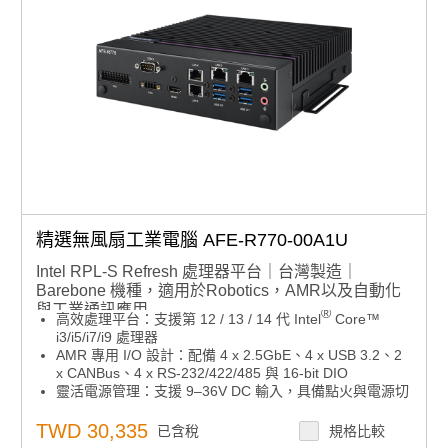
精選無風扇工業電腦 AFE-R770-00A1U
Intel RPL-S Refresh 處理器平台｜台灣製造｜
Barebone 機種，適用於Robotics，AMR以及自動化
與工業通訊應用
®
高效處理平台：支援第 12 / 13 / 14 代 Intel
Core™
i3/i5/i7/i9 處理器
AMR 專用 I/O 設計：配備 4 x 2.5GbE、4 x USB 3.2、2
x CANBus、4 x RS-232/422/485 與 16-bit DIO
靈活電源管理：支援 9–36V DC 輸入，具備點火與電源切
換模式
強化 ESD 保護：接觸放電 8KV，空氣放電 15KV
TWD 30,335
已含稅
規格比較
工業級耐環境：寬溫操作範圍 -20 至 65°C，適應多樣應