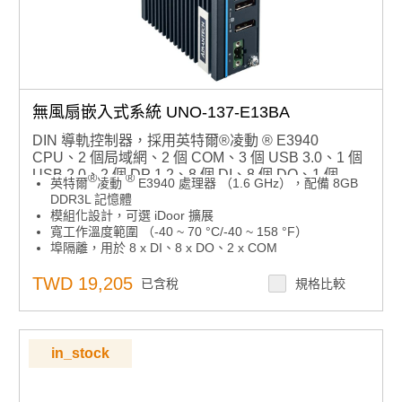
無風扇嵌入式系統 UNO-137-E13BA
DIN 導軌控制器，採用英特爾®凌動 ® E3940
CPU、2 個局域網、2 個 COM、3 個 USB 3.0、1 個
USB 2.0、2 個 DP 1.2、8 個 DI、8 個 DO、1 個
®
®
英特爾
凌動
E3940 處理器 （1.6 GHz），配備 8GB
M.2、1 個 mPCIe、TPM 2.0
DDR3L 記憶體
模組化設計，可選 iDoor 擴展
寬工作溫度範圍 （-40 ~ 70 °C/-40 ~ 158 °F）
埠隔離，用於 8 x DI、8 x DO、2 x COM
DP++ 確保 HDMI/DVI 相容性
雙存儲：M.2 2242 SATA 固態硬碟和 2.5 英寸硬碟/固態
TWD 19,205
已含稅
規格比較
硬碟
支援 M.2 3042/M.2 3052 模組
板載 TPM 2.0 提供基於硬體的安全性
符合 IEC 61010-1 安全要求
in_stock