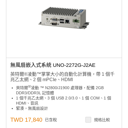
無風扇嵌入式系統 UNO-2272G-J2AE
英特爾®凌動™掌掌大小的自動化計算機，帶 1 個千
兆乙太網、2 個 mPCIe、HDMI
®
英特爾
凌動 ™ N2800/J1900 處理器，配備 2GB
DDR3/DDR3L 記憶體
1 個千兆乙太網、3 個 USB 2.0/3.0、1 個 COM、1 個
HDMI、音訊
緊湊，無風扇設計
帶外加螺絲的橡膠塞設計
採用 iDoor 技術的多樣化系統 I/O 和隔離式數位 I/O
TWD 17,840
已含稅
規格比較
通過iDoor技術支持現場總線協定