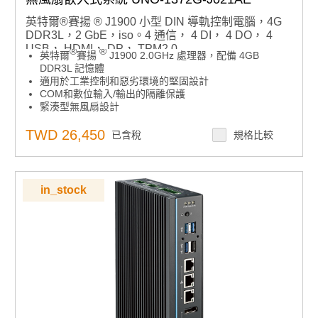
英特爾®賽揚 ® J1900 小型 DIN 導軌控制電腦，4G
DDR3L，2 GbE，iso。4 通信， 4 DI， 4 DO， 4
USB， HDMI， DP， TPM2.0
®
®
英特爾
賽揚
J1900 2.0GHz 處理器，配備 4GB
DDR3L 記憶體
適用於工業控制和惡劣環境的堅固設計
COM和數位輸入/輸出的隔離保護
緊湊型無風扇設計
寬功率輸入範圍和工作溫度
機箱接地保護
TWD 26,450
已含稅
規格比較
靈活擴展各種應用的功能
支援各種工業現場總線，IO和週邊iDoor模組
專為硬體安全而設計的專用 TPM2.0 微控制器
in_stock