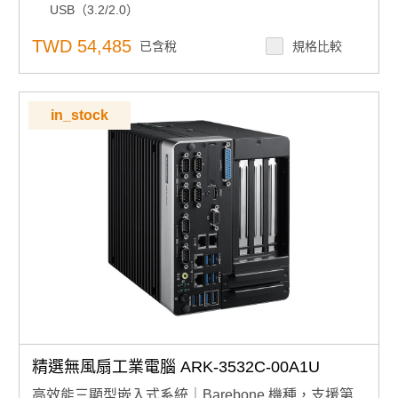
彈性安裝與部署：
DIN-Rail 安裝與前面板 I/O 配置
USB（3.2/2.0）
環境適應性：
-40 ~ 60°C 操作溫度
彈性安裝與部署：
DIN-Rail 安裝與前面板 I/O 配置
TWD 54,485
顯示輸出：
支援 4K HDMI 與 VGA 雙顯示輸出
已含稅
規格比較
環境適應性：
-40 ~ 60°C 操作溫度
顯示輸出：
支援 4K HDMI 與 VGA 雙顯示輸出
儲存擴充彈性：
mSATA 與 1 x 2.5 吋 SATA 儲存
儲存擴充彈性：
mSATA 與 1 x 2.5 吋 SATA 儲存
擴充能力：
M.2 E-Key、M.2 B-Key、全尺寸 mPCIe
擴充能力：
M.2 E-Key、M.2 B-Key、全尺寸 mPCIe 共
共用 mSATA
in_stock
用 mSATA
電源管理：
12 ~ 24V 電源輸入
電源管理：
12 ~ 24V 電源輸入
軟體支援：
支援 WISE-DeviceOn 大規模部署
軟體支援：
支援 WISE-DeviceOn 大規模部署
產品諮詢服務：
產品諮詢服務：
規格諮詢 / 案場規劃 / 交期確認請點此
規格諮詢 / 案場規劃 / 交期確認請點此
精選無風扇工業電腦 ARK-3532C-00A1U
高效能三顯型嵌入式系統｜Barebone 機種，支援第