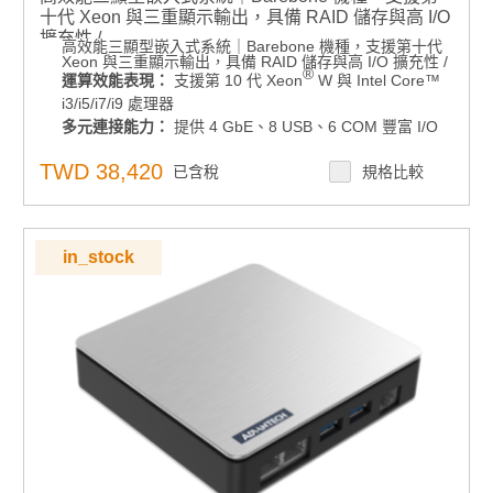
十代 Xeon 與三重顯示輸出，具備 RAID 儲存與高 I/O
擴充性 /
高效能三顯型嵌入式系統｜Barebone 機種，支援第十代
®
運算效能表現：
支援第 10 代 Xeon
W 與 Intel
Xeon 與三重顯示輸出，具備 RAID 儲存與高 I/O 擴充性 /
®
運算效能表現：
支援第 10 代 Xeon
W 與 Intel Core™
Core™ i3/i5/i7/i9 處理器
i3/i5/i7/i9 處理器
多元連接能力：
提供 4 GbE、8 USB、6 COM 豐富
多元連接能力：
提供 4 GbE、8 USB、6 COM 豐富 I/O
I/O 配置
配置
顯示輸出：
支援 VGA、HDMI 與選配顯示模組，三
TWD 38,420
已含稅
規格比較
顯示輸出：
支援 VGA、HDMI 與選配顯示模組，三重獨
重獨立輸出
立輸出
記憶體支援：
記憶體支援：
支援 DDR4 SO-DIMM ECC/非 ECC，
支援 DDR4 SO-DIMM ECC/非 ECC，最大
64GB
最大 64GB
in_stock
電源管理：
12-36VDC 寬電壓輸入
電源管理：
12-36VDC 寬電壓輸入
儲存擴充彈性：
提供 4 個 2.5 吋硬碟托架，支援 Intel 軟
儲存擴充彈性：
提供 4 個 2.5 吋硬碟托架，支援 Intel
體 RAID
軟體 RAID
安全性機制：
本產品無 RED 認證
安全性機制：
本產品無 RED 認證
產品諮詢服務：
規格諮詢 / 案場規劃 / 交期確認請點此
產品諮詢服務：
規格諮詢 / 案場規劃 / 交期確認請點此