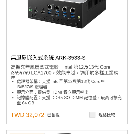
無風扇嵌入式系統 ARK-3533-S
高擴充無風扇盒式電腦｜Intel 第12及13代 Core
i3/i5/i7/i9 LGA1700，效能卓越，適用於多樣工業應
用
®
處理器架構：支援 Intel
第12與第13代 Core™
i3/i5/i7/i9 處理器
顯示介面：提供雙 HDMI 獨立顯示輸出
記憶體配置：支援 DDR5 SO-DIMM 記憶體，最高可擴充
至 64 GB
電源輸入：支援 9~36V DC 寬範圍電壓輸入，適用多種工
業應用場景
TWD 32,072
已含稅
規格比較
儲存裝置：提供 2 組 2.5 吋硬碟插槽
I/O 擴充性：支援最多 4 組 GbE、8 組 USB、8 組
COM、16-bit DIO、2 組 CANBus，以及 TPM 2.0 安全