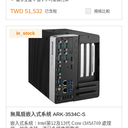
豐富 I/O：支援 4 組 GbE、8 組 USB、8 組 COM、16 位
元 DIO、2 組 CANBus 及 TPM 2.0
TWD 51,532
已含稅
規格比較
作業系統支援：相容 Windows 10 IoT/ Windows 11 IoT
搭載 SUSI API、WISE-DeviceOn、McAfee 與 Acronis
軟體
in_stock
無風扇嵌入式系統 ARK-3534C-S
嵌入式系統｜Intel第12及13代 Core i3/i5/i7/i9 處理