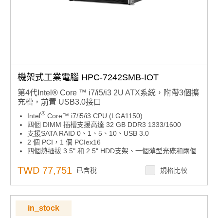
機架式工業電腦 HPC-7242SMB-IOT
第4代Intel® Core ™ i7/i5/i3 2U ATX系統，附帶3個擴
充槽，前置 USB3.0接口
®
Intel
Core™ i7/i5/i3 CPU (LGA1150)
四個 DIMM 插槽支援高達 32 GB DDR3 1333/1600
支援SATA RAID 0、1、5、10、USB 3.0
2 個 PCI，1 個 PCIex16
四個熱插拔 3.5" 和 2.5" HDD支架、一個薄型光碟和兩個
2.5"內建硬碟
智慧遠端管理
TWD 77,751
已含稅
規格比較
前置系統風扇
智慧風扇速度控制
500W電源供應
in_stock