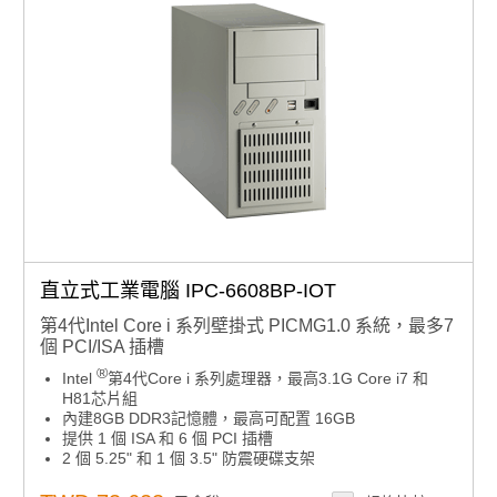
直立式工業電腦 IPC-6608BP-IOT
第4代Intel Core i 系列壁掛式 PICMG1.0 系統，最多7
個 PCI/ISA 插槽
®
Intel
第4代Core i 系列處理器，最高3.1G Core i7 和
H81芯片組
內建8GB DDR3記憶體，最高可配置 16GB
提供 1 個 ISA 和 6 個 PCI 插槽
2 個 5.25" 和 1 個 3.5" 防震硬碟支架
li>
智能遠端管理