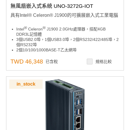
無風扇嵌入式系統 UNO-3272G-IOT
具有Intel® Celeron® J1900的可擴展嵌入式工業電腦
®
®
Intel
Celeron
J1900 2.0GHz處理器，搭配4GB
DDR3L記憶體
3個USB2.0埠，1個USB3.0埠，2個RS232/422/485埠，2
個RS232埠
2個10/100/1000BASE-T乙太網埠
VGA，HDMI支援2個獨立顯示器
可選配數位輸入/輸出支援感測和控制
TWD 46,348
已含稅
規格比較
專用的TPM2.0微控制器設計用於硬體安全
iDOOR技術實現靈活的系統I/O擴展
iDOOR技術支援多樣化的現場匯流排協議
雙電源輸入實現電源冗餘
in_stock