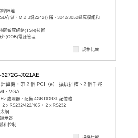
M的埠隔離
 SSD存儲、M.2 B鍵2242存儲、3042/3052蜂窩模組和
援時間敏感網絡(TSN)技術
外(OOB)電源管理
 Edge和Amazon AWS IoT Greengrass認證
規格比較
272G-J021AE
化計算機，帶 2 個 PCI（e） 擴展插槽、2 個千兆
MI、VGA
0GHz 處理器，配備 4GB DDR3L 記憶體
 2 x RS232/422/485， 2 x RS232
 乙太網
獨立顯示器
感感和控制
PM2.0 微控制器
規格比較
系統 I/O 擴展