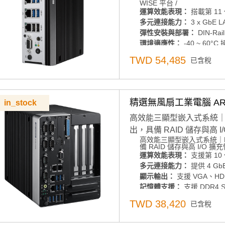
WISE 平台 /
多元連接能力：
3 x GbE 
運算效能表現：
搭載第 11 代 
彈性安裝與部署：
多元連接能力：
3 x GbE 
DIN-Ra
彈性安裝與部署：
DIN-Ra
環境適應性：
-40 ~ 60°
環境適應性：
-40 ~ 60°
顯示輸出：
支援 4K HDM
顯示輸出：
支援 4K HDMI
儲存擴充彈性：
mSATA 與 
TWD 54,485
已含稅
儲存擴充彈性：
mSATA 與 1
擴充能力：
M.2 E-Key、M
擴充能力：
M.2 E-Key、M
電源管理：
12 ~ 24V 電
電源管理：
12 ~ 24V 電
軟體支援：
支援 WISE-De
軟體支援：
支援 WISE-De
精選無風扇工業電腦 ARK-
in_stock
產品諮詢服務：
產品諮詢服務：
規格諮詢 /
規格諮詢 /
高效能三顯型嵌入式系統｜Ba
出，具備 RAID 儲存與高 I/
高效能三顯型嵌入式系統｜Ba
運算效能表現：
支援第 10 
備 RAID 儲存與高 I/O 擴充性
多元連接能力：
提供 4 Gb
運算效能表現：
支援第 10 
顯示輸出：
多元連接能力：
支援 VGA、H
提供 4 Gb
顯示輸出：
支援 VGA、H
記憶體支援：
支援 DDR4 
記憶體支援：
支援 DDR4 S
電源管理：
12-36VDC 
電源管理：
12-36VDC 
儲存擴充彈性：
提供 4 個 
TWD 38,420
已含稅
儲存擴充彈性：
提供 4 個 
安全性機制：
本產品無 RE
安全性機制：
本產品無 RE