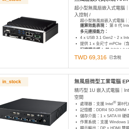
超小型無風扇嵌入式電腦｜支
入控制 /
超小型無風扇嵌入式電腦｜支
運算效能表現：
第 8 代 Int
運算效能表現：
第 8 代 Inte
多元連接能力：
多元連接能力：
4 x USB 3.1 Gen2、2 x In
4 x USB 3.1 Gen2、2 x In
提供 1 x 全尺寸 mPCIe（含 
提供 1 x 全尺寸 mPCIe（含 
記憶體支援：
雙 DDR4 2
記憶體支援：
雙 DDR4 2
儲存擴充彈性：
儲存擴充彈性：
TWD 69,316
已含稅
1 x 可插拔 2.5 吋 SATA 硬
1 x 可插拔 2.5 吋 SATA 
作業系統相容性：支援 Windows
0/1
支援 Advantech SQF PCI
作業系統相容性：支援 Windows
顯示輸出：
支援 4K2K H
無風扇微型工業電腦 EPC-
in_stock
支援 Advantech SQF PC
電源管理：
支援 12V ~ 2
精巧型 1U 嵌入式電腦｜Int
顯示輸出：
支援 4K2K H
安全性機制：
本產品無 RE
空間
電源管理：
支援 12V ~ 2
產品諮詢服務：
規格諮詢 /
®
處理器：支援 Intel
第8代桌
安全性機制：
本產品無 RE
記憶體：DDR4 SO-DIMM
產品諮詢服務：
規格諮詢 /
儲存介面：1 x SATA III 硬
作業系統：支援 Windows 1
顯示輸出：DP + HDMI 雙