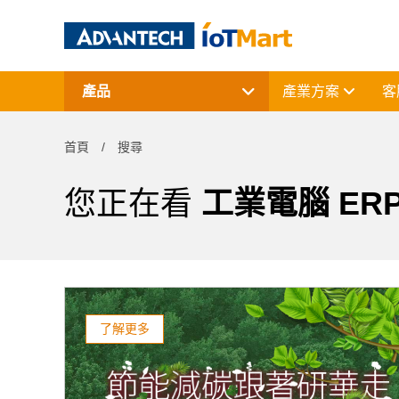
產品
產業方案
客
網通產品
資料擷取與控制
首頁
搜尋
電腦平台
終端解決方案
周邊應用組件
您正在看
工業電腦 ER
授權軟體與研華課程
了解更多