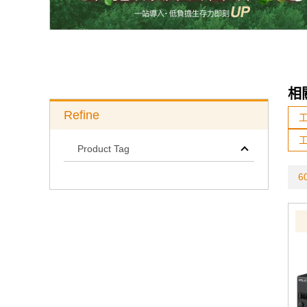
相
Refine
Product Tag
60