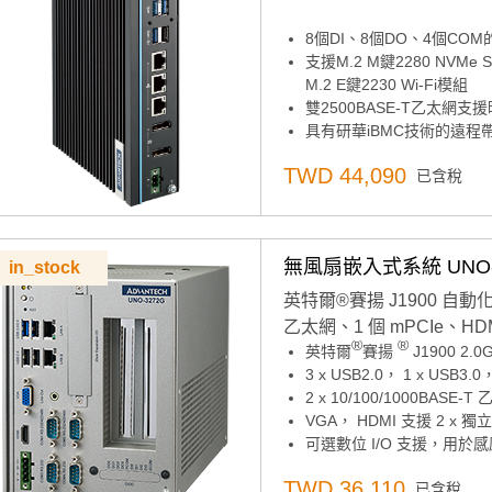
8個DI、8個DO、4個CO
支援M.2 M鍵2280 NVMe
M.2 E鍵2230 Wi-Fi模組
雙2500BASE-T乙太網支
具有研華iBMC技術的遠程帶
獲得Microsoft Azure IoT
TWD 44,090
已含稅
無風扇嵌入式系統 UNO-3
in_stock
英特爾®賽揚 J1900 自動
乙太網、1 個 mPCIe、HD
®
®
英特爾
賽揚
J1900 2.
3 x USB2.0， 1 x USB3.0，
2 x 10/100/1000BASE-T
VGA， HDMI 支援 2 x 
可選數位 I/O 支援，用於
專為硬體安全而設計的專用 T
TWD 36,110
已含稅
通過 iDOOR 技術實現靈活的