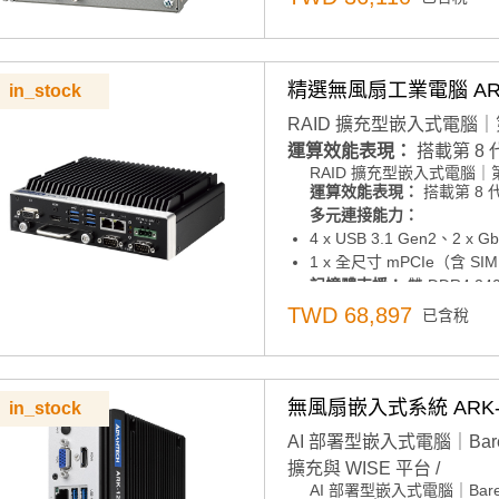
通過iDOOR技術支持多種
雙電源輸入，實現電源冗餘
精選無風扇工業電腦 ARK-
in_stock
RAID 擴充型嵌入式電腦｜第
運算效能表現：
搭載第 8 代 
RAID 擴充型嵌入式電腦｜第
多元連接能力：
運算效能表現：
搭載第 8 代 
4 x USB 3.1 Gen2、2 x G
多元連接能力：
1 x 全尺寸 mPCIe（含 SIM
4 x USB 3.1 Gen2、2 x G
記憶體支援：
雙 DDR4 2
1 x 全尺寸 mPCIe（含 SIM
儲存擴充彈性：
記憶體支援：
雙 DDR4 2
儲存擴充彈性：
可插拔 2.5 吋 SATA 硬碟托
TWD 68,897
已含稅
可插拔 2.5 吋 SATA 硬碟托
支援 Advantech SQF PCI
支援 Advantech SQF PCI
顯示輸出：
支援 HDMI 4
顯示輸出：
支援 HDMI 4K
作業系統支援：相容 Windows 1
作業系統支援：相容 Windows 10
無風扇嵌入式系統 ARK-1
in_stock
電源管理：
支援 12V ~ 2
電源管理：
支援 12V ~ 2
AI 部署型嵌入式電腦｜Bar
安全性機制：
不具 RED 
安全性機制：
不具 RED 認
擴充與 WISE 平台 /
產品諮詢服務：
規格諮詢 /
產品諮詢服務：
規格諮詢 /
AI 部署型嵌入式電腦｜Bar
運算效能表現：
搭載第 11 代