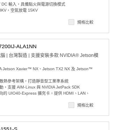
V DC 輸入，具備點火與電源切換模式
8KV，空氣放電 15KV
-20 至 65°C，適應多樣應用場域
規格比較
04，內建 Advantech Robotic Suite
專人
入式設計特刊
00IJ-ALA1NN
台灣製造 | 支援安裝多款 NVIDIA® Jetson模
son Xavier™ NX、Jetson TX2 NX 及 Jetson™
散熱參考架構，打造靜音型工業準系統
IM-Linux 與 NVIDIA JetPack SDK
 UIO40-Express 擴充卡，提供 HDMI、LAN、
NBus、DI/DO、MicroSD 等介面
規格比較
~ 60°C 寬溫、強化電源輸入與抗震特性
DeviceOn，可實現大規模 AI 快速部署與監控
551-S