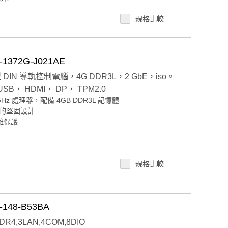
 / Rack 安裝
規格比較
eOn 及 Edge AI Suite
372G-J021AE
 DIN 導軌控制電腦，4G DDR3L，2 GbE，iso。
 USB， HDMI， DP， TPM2.0
0GHz 處理器，配備 4GB DDR3L 記憶體
的堅固設計
離保護
規格比較
週邊iDoor模組
PM2.0 微控制器
48-B53BA
 DDR4,3LAN,4COM,8DIO