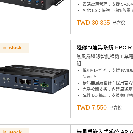
靈活電源管理：支援 9–36
強化 ESD 保護：接觸放電 
工業級耐環境：寬溫操作範圍 
TWD 30,335
已含稅
軟體整合支援：相容 Ubuntu 22.
期間限定優惠可填寫表單洽
更多資訊歡迎觀看2026嵌
邊緣AI運算系統 EPC-R72
in_stock
無風扇邊緣智能裸機工業電腦 | 
組
模組相容性強：支援 NVIDIA Jet
Nano™
精巧無風扇設計：採用官方
完整軟體支援：內建周邊驅動，支援 A
彈性 I/O 擴展：支援應用導向的
USB、RS232、RS485、CA
TWD 7,550
已含稅
工業級耐用性：支援 -20 
AI 遠端管理：相容 WISE-
無風扇嵌入式系統 ARK-1
in_stock