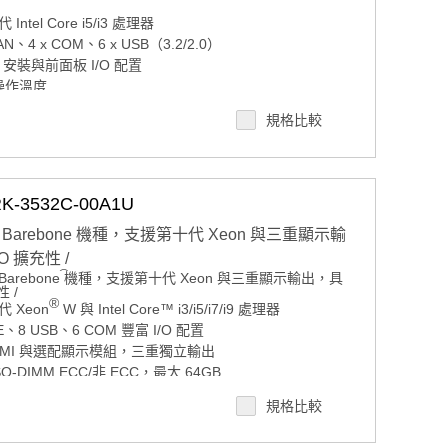
LAN、4 x COM、6 x USB（3.2/2.0）
Intel Core i5/i3 處理器
LAN、4 x COM、6 x USB（3.2/2.0）
il 安裝與前面板 I/O 配置
il 安裝與前面板 I/O 配置
C 操作溫度
C 操作溫度
I 與 VGA 雙顯示輸出
 與 VGA 雙顯示輸出
1 x 2.5 吋 SATA 儲存
規格比較
 x 2.5 吋 SATA 儲存
.2 B-Key、全尺寸 mPCIe 共用 mSATA
.2 B-Key、全尺寸 mPCIe 共用 mSATA
源輸入
源輸入
viceOn 大規模部署
viceOn 大規模部署
3532C-00A1U
 案場規劃 / 交期確認請點此
 案場規劃 / 交期確認請點此
rebone 機種，支援第十代 Xeon 與三重顯示輸
O 擴充性 /
®
rebone 機種，支援第十代 Xeon 與三重顯示輸出，具
代 Xeon
W 與 Intel Core™ i3/i5/i7/i9 處理器
 /
®
E、8 USB、6 COM 豐富 I/O 配置
代 Xeon
W 與 Intel Core™ i3/i5/i7/i9 處理器
DMI 與選配顯示模組，三重獨立輸出
E、8 USB、6 COM 豐富 I/O 配置
DMI 與選配顯示模組，三重獨立輸出
SO-DIMM ECC/非 ECC，最大 64GB
O-DIMM ECC/非 ECC，最大 64GB
寬電壓輸入
寬電壓輸入
2.5 吋硬碟托架，支援 Intel 軟體 RAID
規格比較
2.5 吋硬碟托架，支援 Intel 軟體 RAID
D 認證
D 認證