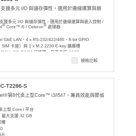
援多元 I/O 與儲存彈性，適用於邊緣運算與嵌
®
®
援多元 I/O 與儲存彈性，適用於邊緣運算與嵌入控制 /
el
Core™ i5 / Celeron
處理器
®
®
l
Core™ i5 / Celeron
處理器
tel GbE LAN、4 x RS-232/422/485、8-bit GPIO
tel GbE LAN、4 x RS-232/422/485、8-bit GPIO
SIM 卡座）與 1 x M.2 2230 E-key 擴展槽
SIM 卡座）與 1 x M.2 2230 E-key 擴展槽
400MHz SO-DIMM 記憶體，最高支援 32GB
400MHz SO-DIMM 記憶體，最高支援 32GB
規格比較
碟托架與 1 x mSATA 插槽，支援 Intel 軟體 RAID 0/1
硬碟托架與 1 x mSATA 插槽，支援 Intel 軟體 RAID
 10 IoT /Windows 11 IoT（選配）
e x2 NVMe 儲存裝置
 10 IoT /Windows 11 IoT（選配）
DMI 與 VGA 雙獨立顯示輸出
T2286-S
Ie x2 NVMe 儲存裝置
4V（-10% / +20%）寬範圍電源輸入
el®第8代桌上型Core™ i3/i5/i7，兼具效能與節省
DMI 與 VGA 雙獨立顯示輸出
D 認證
4V（-10% / +20%）寬範圍電源輸入
 案場規劃 / 交期確認請點此
上型 Core i 平台
D 認證
，最大支援 32 GB
 案場規劃 / 交期確認請點此
碟槽
0
顯示