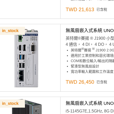
安裝方式：支援 Wall / VESA
TWD 21,613
已含稅
軟體支援：SUSI、WISE-Devic
無風扇嵌入式系統 UNO-1
in_stock
英特爾®賽揚 ® J1900 小型
4 通信， 4 DI， 4 DO， 4
®
®
英特爾
賽揚
J1900 2.
適用於工業控制和惡劣環境
COM和數位輸入/輸出的隔
緊湊型無風扇設計
寬功率輸入範圍和工作溫度
機箱接地保護
TWD 26,450
已含稅
靈活擴展各種應用的功能
支援各種工業現場總線，IO和
專為硬體安全而設計的專用 T
無風扇嵌入式系統 UNO-1
in_stock
i5-1145G7E,1.5GHz, 8G