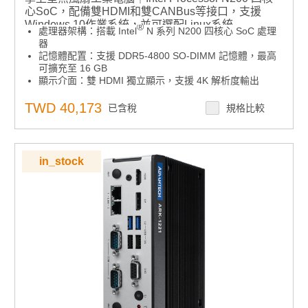
心SoC，配備雙HDMI和雙CANBus等接口，支援
Windows 10作業系統，並可選配Linux系統
®
處理器架構：搭載 Intel
N 系列 N200 四核心 SoC 處理
器
記憶體配置：支援 DDR5-4800 SO-DIMM 記憶體，最高
可擴充至 16 GB
顯示介面：雙 HDMI 獨立顯示，支援 4K 解析度輸出
擴充插槽：提供 M.2 E Key 與 B Key 插槽，用於無線通
訊與儲存模組擴充
TWD 40,173
已含稅
規格比較
安全機制：支援選配 TPM 模組以強化系統安全性
工作溫度範圍：支援 -30°C 至 60°C 寬溫操作
電源輸入：12V 可鎖定 DC 插頭電源輸入
作業系統支援：相容 Windows 10 IoT/ Windows 11 IoT
in_stock
遠端管理：內建研華 WISE-DeviceOn 智慧設備管理軟
體，支援：
1) 即時設備運行狀態監控
2) 遠端開關機與故障排除
3) OTA 大規模遠端更新（韌體、軟體、設定等）以實現
功能升級