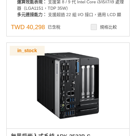
運算效能表現：
支援第 8 / 9 代 Intel Core i3/i5/i7/i9 處理
多元連接能力：
支援超過 22 組 I/O 接口，適用 LCD
器（LGA1151，TDP 35W）
顯示器、條碼機、攝影機等
多元連接能力：
支援超過 22 組 I/O 接口，適用 LCD 顯
軟體支援：
搭載 DeviceOn/Kiosk+ 遠端管理軟體，
示器、條碼機、攝影機等
TWD 40,298
簡化系統整合與維運成本
已含稅
規格比較
軟體支援：
搭載 DeviceOn/Kiosk+ 遠端管理軟體，簡化
系統整合與維運成本
顯示輸出：
支援 VGA + HDMI 雙顯示輸出
顯示輸出：
支援 VGA + HDMI 雙顯示輸出
記憶體支援：
支援 DDR4 SO-DIMM，最高 64GB
記憶體支援：
支援 DDR4 SO-DIMM，最高 64GB
電源管理：
支援 9~36V DC 寬電壓輸入
in_stock
電源管理：
支援 9~36V DC 寬電壓輸入
作業系統支援：相容 Windows 10 IoT；如需支援
作業系統支援：相容 Windows 10 IoT；如需支援
Windows 7 ，請聯絡業務代表
Windows 7 ，請聯絡業務代表
儲存擴充彈性：
2 x 2.5 吋內建硬碟槽，支援 RAID
儲存擴充彈性：
2 x 2.5 吋內建硬碟槽，支援 RAID
0/1（Intel SW）
0/1（Intel SW）
產品諮詢服務：<
產品諮詢服務：<