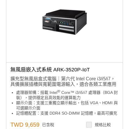
擴充能力：
擴充能力：
內建 mPCIe、M.2 E Key 與 M Key 以及 USB 2.0 擴充介
內建 mPCIe、M.2 E Key 與 M Key 以及 USB 2.0 擴
面
充介面
可選配 iDoor 模組（I/O、TPM、PoE）
可選配 iDoor 模組（I/O、TPM、PoE）
軟體支援：
支援 WISE-DeviceOn 平台，用於快速部署
軟體支援：
支援 WISE-DeviceOn 平台，用於快速部
AI 應用
署 AI 應用
產品諮詢服務：
規格諮詢 / 案場規劃 / 交期確認請點此
產品諮詢服務：
規格諮詢 / 案場規劃 / 交期確認請點此
無風扇嵌入式系統 ARK-3520P-IoT
擴充型無風扇盒式電腦｜第六代 Intel Core i3/i5/i7，
具備擴展插槽與寬範圍電源輸入，適合各類工業應用
®
處理器架構：搭載 Intel
Core™ i3/i5/i7 處理器（BGA 封
裝），提供穩定且高效能的運算能力
顯示介面：支援三重獨立顯示輸出，包括 VGA、HDMI 與
可選顯示介面
記憶體配置：支援 DDR4 SO-DIMM 記憶體，最高可擴充
至 32 GB
擴充插槽：提供彈性擴充選項，支援 PCI 及 PCIe x4 插
TWD 9,659
已含稅
規格比較
槽，滿足多樣應用需求