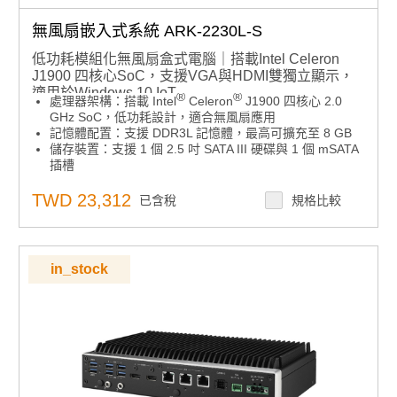
無風扇嵌入式系統 ARK-2230L-S
低功耗模組化無風扇盒式電腦｜搭載Intel Celeron
J1900 四核心SoC，支援VGA與HDMI雙獨立顯示，
適用於Windows 10 IoT
®
®
處理器架構：搭載 Intel
Celeron
J1900 四核心 2.0
GHz SoC，低功耗設計，適合無風扇應用
記憶體配置：支援 DDR3L 記憶體，最高可擴充至 8 GB
儲存裝置：支援 1 個 2.5 吋 SATA III 硬碟與 1 個 mSATA
插槽
作業系統支援：相容 Windows 10 IoT；如需支援
Windows 7 / 8，請聯絡業務代表
TWD 23,312
已含稅
規格比較
顯示介面：提供 VGA 與 HDMI 雙獨立顯示輸出
電源輸入：12V 可鎖定 DC 插孔設計，另可搭配選購
9~36V 電源模組一體化出貨
工作溫度範圍：可於 -20°C 至 60°C 環境中穩定運作
in_stock
擴充插槽與模組相容性：內建 Mini PCIe 擴充插槽，具備
SIM 卡座，可支援通訊模組；相容研華 iDoor 模組，擴充
彈性佳
如需Windows 7或Windows 8系統，請來電洽詢