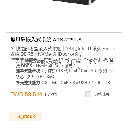
無風扇嵌入式系統 ARK-2251-S
AI 快速部署型嵌入式電腦｜13 代 Intel U 系列 SoC，
支援 DDR5、NVMe 與 iDoor 擴充 /
®
運算效能表現：
搭載第 13 代 Intel
Core™ U 系列
AI 快速部署型嵌入式電腦｜13 代 Intel U 系列 SoC，支
援 DDR5、NVMe 與 iDoor 擴充 /
10 核心（2P + 8E）SoC
®
運算效能表現：
搭載第 13 代 Intel
Core™ U 系列 10
多元連接能力：
3 x Intel GbE、6 x USB 3.1、6 x
核心（2P + 8E）SoC
RS-232/422/485、2 x HDMI、2 x CANBus
多元連接能力：
3 x Intel GbE、6 x USB 3.1、6 x RS-
環境適應性：
-20 ~ 60°C 寬溫操作
232/422/485、2 x HDMI、2 x CANBus
TWD 59,544
記憶體支援：
雙通道 DDR5-4800 記憶體，最高支援
已含稅
規格比較
環境適應性：
-20 ~ 60°C 寬溫操作
記憶體支援：
雙通道 DDR5-4800 記憶體，最高支援
64GB
64GB
儲存擴充彈性：
支援 PCIe x4 NVMe 儲存裝置
儲存擴充彈性：
支援 PCIe x4 NVMe 儲存裝置
電源管理：
支援 12~24V DC 寬電壓輸入
in_stock
電源管理：
支援 12~24V DC 寬電壓輸入
作業系統支援：相容 Windows 10 IoT/ Windows 11
作業系統支援：相容 Windows 10 IoT/ Windows 11 IoT
IoT