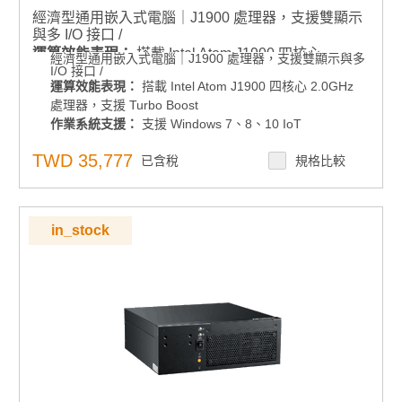
經濟型通用嵌入式電腦｜J1900 處理器，支援雙顯示
與多 I/O 接口 /
運算效能表現：
搭載 Intel Atom J1900 四核心
經濟型通用嵌入式電腦｜J1900 處理器，支援雙顯示與多
I/O 接口 /
2.0GHz 處理器，支援 Turbo Boost
運算效能表現：
搭載 Intel Atom J1900 四核心 2.0GHz
作業系統支援：
支援 Windows 7、8、10 IoT
處理器，支援 Turbo Boost
多元連接能力：
多重 I/O：8 x USB、2 x LAN、6 x
作業系統支援：
支援 Windows 7、8、10 IoT
COM
多元連接能力：
多重 I/O：8 x USB、2 x LAN、6 x COM
TWD 35,777
彈性安裝與部署：
已含稅
支援 VESA / 壁掛式安裝
規格比較
彈性安裝與部署：
支援 VESA / 壁掛式安裝
記憶體支援：
支援DDR3 記憶體，最高支援 8GB
記憶體支援：
支援DDR3 記憶體，最高支援 8GB
顯示輸出：
支援 VGA + DisplayPort 雙顯示輸出
顯示輸出：
支援 VGA + DisplayPort 雙顯示輸出
軟體支援：
內建智能遠端監控軟體 WISE-PaaS RMM
軟體支援：
內建智能遠端監控軟體 WISE-PaaS
in_stock
產品諮詢服務：
規格諮詢 / 案場規劃 / 交期確認請點此
RMM
產品諮詢服務：
規格諮詢 / 案場規劃 / 交期確認請點此