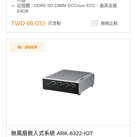
記憶體：DDR5 SO-DIMM ECC/non-ECC，最高支援
64GB
電源輸入：9-36V DC 寬範圍電壓
®
儲存擴充：最多支援 3 個 2.5 吋硬碟槽，支援 Intel
軟
TWD 66,033
已含稅
規格比較
體 RAID
I/O 介面：支援 4 組 GbE、8 組 USB、8 組 COM、16 位
元 DIO、2 組 CANBus 及 TPM 2.0
作業系統支援：相容 Windows 10 IoT/ Windows 11 IoT
in_stock
軟體支援：搭載 SUSI API、WISE-DeviceOn、McAfee
與 Acronis
無風扇嵌入式系統 ARK-6322-IOT