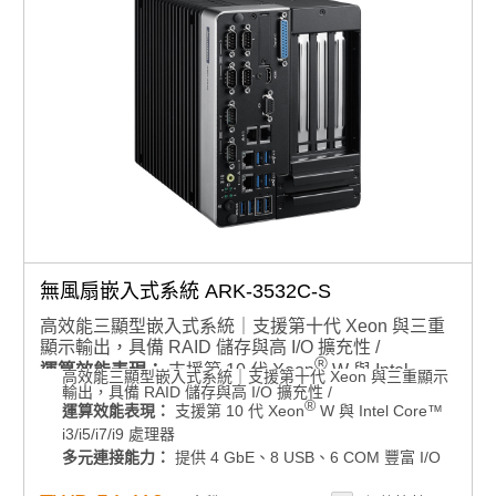
認證狀況：不具備 RED 認證
無風扇嵌入式系統 ARK-3532C-S
高效能三顯型嵌入式系統｜支援第十代 Xeon 與三重
顯示輸出，具備 RAID 儲存與高 I/O 擴充性 /
®
運算效能表現：
支援第 10 代 Xeon
W 與 Intel
高效能三顯型嵌入式系統｜支援第十代 Xeon 與三重顯示
輸出，具備 RAID 儲存與高 I/O 擴充性 /
Core™ i3/i5/i7/i9 處理器
®
運算效能表現：
支援第 10 代 Xeon
W 與 Intel Core™
多元連接能力：
提供 4 GbE、8 USB、6 COM 豐富
i3/i5/i7/i9 處理器
I/O 配置
多元連接能力：
提供 4 GbE、8 USB、6 COM 豐富 I/O
顯示輸出：
支援 VGA、HDMI 與選配顯示模組，三
配置