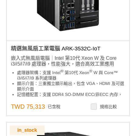
精選無風扇工業電腦 ARK-3532C-IoT
嵌入式無風扇電腦｜Intel 第10代 Xeon W 及 Core
i3/i5/i7/i9 處理器，性能強大，適合高效工業應用
®
®
處理器架構：支援 Intel
第10代 Xeon
W 與 Core™
i3/i5/i7/i9 系列處理器
顯示介面：三重獨立顯示輸出，包含 VGA、HDMI 及可選
顯示介面
記憶體配置：支援 DDR4 SO-DIMM ECC/非ECC 內存，
最高可擴充至 64 GB
電源輸入：9~36V DC 大範圍電壓輸入，適用多樣工業環
TWD 75,313
已含稅
規格比較
境
®
儲存裝置：最多可安裝 4 組 2.5 吋硬碟，並支援 Intel
軟體 RAID
I/O 擴充性：提供 4 組 GbE 網路埠、8 組 USB 埠及 6 組
in_stock
COM 埠