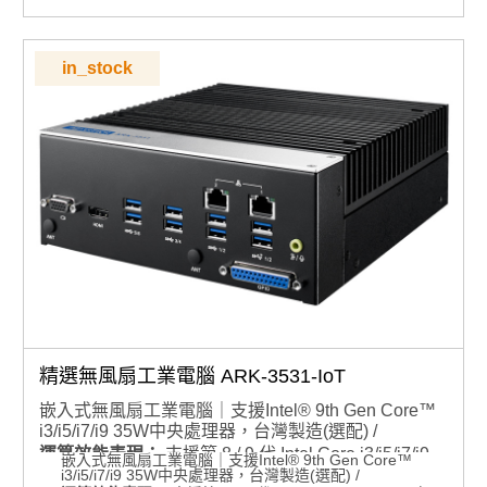
in_stock
精選無風扇工業電腦 ARK-3531-IoT
嵌入式無風扇工業電腦｜支援Intel® 9th Gen Core™
i3/i5/i7/i9 35W中央處理器，台灣製造(選配) /
運算效能表現：
支援第 8 / 9 代 Intel Core i3/i5/i7/i9
嵌入式無風扇工業電腦｜支援Intel® 9th Gen Core™
i3/i5/i7/i9 35W中央處理器，台灣製造(選配) /
處理器（LGA1151，TDP 35W）