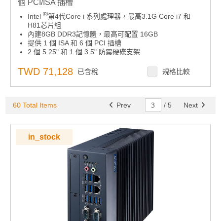
個 PCI/ISA 插槽
®
Intel
第4代Core i 系列處理器，最高3.1G Core i7 和
H81芯片組
內建8GB DDR3記憶體，最高可配置 16GB
提供 1 個 ISA 和 6 個 PCI 插槽
2 個 5.25" 和 1 個 3.5" 防震硬碟支架
li>
智能遠端管理
TWD 71,128
已含稅
規格比較
兩個前置 USB 端口
可雙向安裝機箱:牆上或工作台
易於維護系統風扇和過濾器
li>
60 Total Items
Prev
/
5
Next
300W 80+電源供應
in_stock