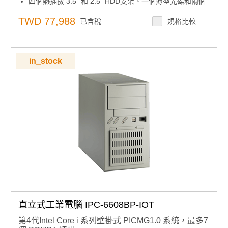
四個熱插拔 3.5" 和 2.5" HDD支架、一個薄型光碟和兩個
2.5"內建硬碟
智慧遠端管理
TWD 77,988
已含稅
規格比較
前置系統風扇
智慧風扇速度控制
500W電源供應
in_stock
直立式工業電腦 IPC-6608BP-IOT
第4代Intel Core i 系列壁掛式 PICMG1.0 系統，最多7