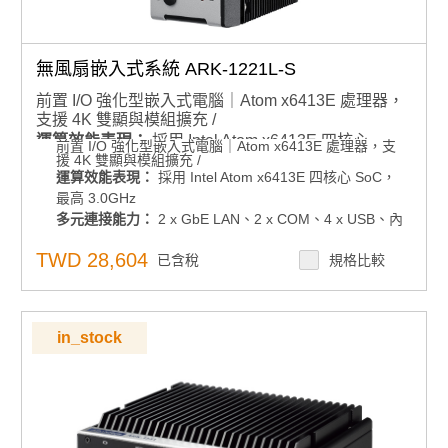
無風扇嵌入式系統 ARK-1221L-S
前置 I/O 強化型嵌入式電腦｜Atom x6413E 處理器，
支援 4K 雙顯與模組擴充 /
運算效能表現：
採用 Intel Atom x6413E 四核心
前置 I/O 強化型嵌入式電腦｜Atom x6413E 處理器，支
援 4K 雙顯與模組擴充 /
SoC，最高 3.0GHz
運算效能表現：
採用 Intel Atom x6413E 四核心 SoC，
多元連接能力：
2 x GbE LAN、2 x COM、4 x
最高 3.0GHz
USB、內建安全用 USB 2.0 插槽
多元連接能力：
2 x GbE LAN、2 x COM、4 x USB、內
彈性安裝與部署：
DIN-Rail 前置 I/O 設計
建安全用 USB 2.0 插槽
TWD 28,604
環境適應性：
-40 ~ 60°C 擴展操作溫度
已含稅
規格比較
彈性安裝與部署：
DIN-Rail 前置 I/O 設計
環境適應性：
-40 ~ 60°C 擴展操作溫度
顯示輸出：
4K HDMI + 4K DP 雙獨立顯示
顯示輸出：
4K HDMI + 4K DP 雙獨立顯示
儲存擴充彈性：
mSATA 與 1 x 2.5 吋 SATA 儲存
儲存擴充彈性：
mSATA 與 1 x 2.5 吋 SATA 儲存
電源管理：
12 ~ 28V 寬範圍電源輸入
in_stock
電源管理：
12 ~ 28V 寬範圍電源輸入
作業系統支援：相容 Windows 10 / Windows 11 IoT
作業系統支援：相容 Windows 10 / Windows 11 IoT
安全性機制：
不具 RED 認證
安全性機制：
不具 RED 認證
多元連接能力-模組：
M.2 B Key + nano SIM、M.2 E
多元連接能力-模組：
M.2 B Key + nano SIM、M.2 E
Key、全尺寸 mPCIe
Key、全尺寸 mPCIe
產品諮詢服務：
產品諮詢服務：
規格諮詢 / 案場規劃 / 交期確認請點此