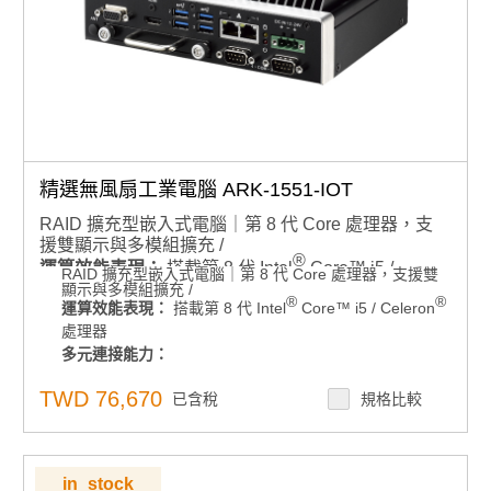
規格諮詢 / 案場規劃 / 交期確認請點此
精選無風扇工業電腦 ARK-1551-IOT
RAID 擴充型嵌入式電腦｜第 8 代 Core 處理器，支
援雙顯示與多模組擴充 /
®
運算效能表現：
搭載第 8 代 Intel
Core™ i5 /
RAID 擴充型嵌入式電腦｜第 8 代 Core 處理器，支援雙
®
顯示與多模組擴充 /
Celeron
處理器
®
®
運算效能表現：
搭載第 8 代 Intel
Core™ i5 / Celeron
多元連接能力：
處理器
4 x USB 3.1 Gen2、2 x GbE LAN、4 x COM、8-bit
多元連接能力：
GPIO
4 x USB 3.1 Gen2、2 x GbE LAN、4 x COM、8-bit
1 x 全尺寸 mPCIe（含 SIM 卡座）、1 x M.2 2230 E-
TWD 76,670
GPIO
已含稅
規格比較
Key 擴充槽
1 x 全尺寸 mPCIe（含 SIM 卡座）、1 x M.2 2230 E-
記憶體支援：
雙 DDR4 2400MHz SO-DIMM 記憶
Key 擴充槽
體，最高支援 32GB
記憶體支援：
雙 DDR4 2400MHz SO-DIMM 記憶體，最
高支援 32GB
儲存擴充彈性：
in_stock