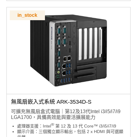
管理功能：支援 DeviceOn 遠端監控
in_stock
無風扇嵌入式系統 ARK-3534D-S
可擴充無風扇盒式電腦｜第12及13代Intel i3/i5/i7/i9
LGA1700，具備高效能與靈活擴展能力
®
處理器支援：Intel
第 12 及 13 代 Core™ i3/i5/i7/i9
顯示介面：三個獨立顯示輸出，包括 2 x HDMI 與可選顯
示器