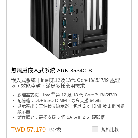
無風扇嵌入式系統 ARK-3534C-S
嵌入式系統｜Intel第12及13代 Core i3/i5/i7/i9 處理
器，效能卓越，滿足多樣應用需求
®
處理器支援：Intel
第 12 及 13 代 Core™ i3/i5/i7/i9
記憶體：DDR5 SO-DIMM，最高支援 64GB
顯示輸出：三個獨立顯示器，包含 2 x HDMI 及 1 個可選
顯示器
儲存擴充：最多支援 3 個 SATA III 2.5" 硬碟槽
環境溫度：-20°C 至 60°C
工作電壓：9~36 VDC
TWD 57,170
已含稅
規格比較
作業系統支援：相容 Windows 10 IoT/ Windows 11 IoT