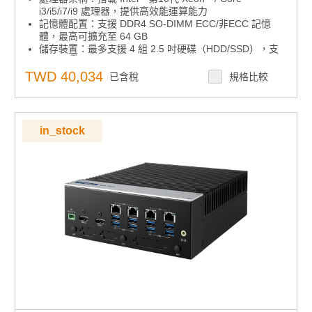
i3/i5/i7/i9 處理器，提供高效能運算能力
記憶體配置：支援 DDR4 SO-DIMM ECC/非ECC 記憶
體，最高可擴充至 64 GB
儲存裝置：最多支援 4 組 2.5 吋硬碟（HDD/SSD），支
®
援 Intel
軟體 RAID 功能
電源輸入：支援 9~36V DC 寬範圍電壓輸入，提升工業應
TWD 40,034
已含稅
規格比較
用彈性
顯示介面：支援獨立三顯，包含 VGA 與 HDMI
I/O 擴充性：提供 4 個 GbE 網路埠、8 組 USB、6 組
COM 埠，以及 16-bit DIO，滿足多樣工控需求
in_stock
作業系統相容性：支援 Windows 10 IoT /Windows 11
IoT（選配）