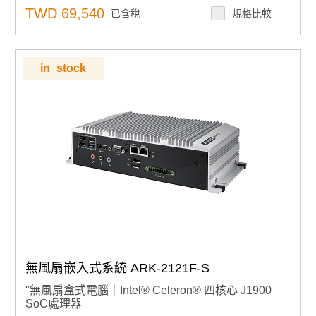
提供 1 x 全尺寸 mPCIe（含 SIM 卡座）與 1 x M.2
TWD 69,540
232/422/485、8-bit GPIO
已含稅
規格比較
2230 E-key 擴展槽
提供 1 x 全尺寸 mPCIe（含 SIM 卡座）與 1 x M.2 2230
記憶體支援：
雙 DDR4 2400MHz SO-DIMM 記憶
E-key 擴展槽
體，最高支援 32GB
記憶體支援：
雙 DDR4 2400MHz SO-DIMM 記憶體，最
高支援 32GB
儲存擴充彈性：
in_stock
儲存擴充彈性：
1 x 可插拔 2.5 吋 SATA 硬碟托架與 1 x mSATA 插
1 x 可插拔 2.5 吋 SATA 硬碟托架與 1 x mSATA 插槽，支
槽，支援 Intel 軟體 RAID 0/1
援 Intel 軟體 RAID 0/1
作業系統相容性：支援 Windows 10 IoT /Windows
作業系統相容性：支援 Windows 10 IoT /Windows 11
11 IoT（選配）
IoT（選配）
支援 Advantech SQF PCIe x2 NVMe 儲存裝置
支援 Advantech SQF PCIe x2 NVMe 儲存裝置
顯示輸出：
支援 4K2K HDMI 與 VGA 雙獨立顯示輸
顯示輸出：
支援 4K2K HDMI 與 VGA 雙獨立顯示輸出
出
電源管理：
支援 12V ~ 24V（-10% / +20%）寬範圍電源
電源管理：
支援 12V ~ 24V（-10% / +20%）寬範圍
輸入
電源輸入
安全性機制：
本產品無 RED 認證
產品諮詢服務：
規格諮詢 / 案場規劃 / 交期確認請點此
安全性機制：
本產品無 RED 認證
產品諮詢服務：
規格諮詢 / 案場規劃 / 交期確認請點此
無風扇嵌入式系統 ARK-2121F-S
"無風扇盒式電腦｜Intel® Celeron® 四核心 J1900
SoC處理器