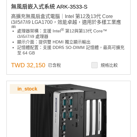
無風扇嵌入式系統 ARK-3533-S
高擴充無風扇盒式電腦｜Intel 第12及13代 Core
i3/i5/i7/i9 LGA1700，效能卓越，適用於多樣工業應
用
®
處理器架構：支援 Intel
第12與第13代 Core™
i3/i5/i7/i9 處理器
顯示介面：提供雙 HDMI 獨立顯示輸出
記憶體配置：支援 DDR5 SO-DIMM 記憶體，最高可擴充
至 64 GB
電源輸入：支援 9~36V DC 寬範圍電壓輸入，適用多種工
業應用場景
TWD 32,150
已含稅
規格比較
儲存裝置：提供 2 組 2.5 吋硬碟插槽
I/O 擴充性：支援最多 4 組 GbE、8 組 USB、8 組
COM、16-bit DIO、2 組 CANBus，以及 TPM 2.0 安全
模組
in_stock
作業系統支援：相容 Windows 10 IoT/ Windows 11 IoT
軟體與安全：整合 SUSI API、WISE-DeviceOn 平台管
理、McAfee 防毒及 Acronis 備份軟體