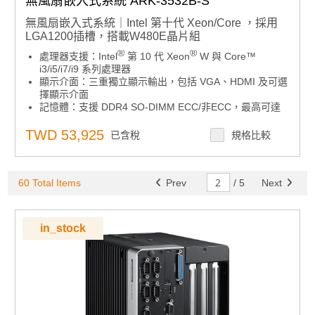
無風扇嵌入式系統 ARK-3532B-S
無風扇嵌入式系統｜Intel 第十代 Xeon/Core ，採用
LGA1200插槽，搭載W480E晶片組
®
®
處理器支援：Intel
第 10 代 Xeon
W 與 Core™
i3/i5/i7/i9 系列處理器
顯示介面：三重獨立顯示輸出，包括 VGA、HDMI 及可選
擇顯示介面
記憶體：支援 DDR4 SO-DIMM ECC/非ECC，最高可達
64GB
電源輸入：12-36V DC 寬電壓範圍
TWD 53,925
已含稅
規格比較
®
儲存擴充：最多支援 4 組 2.5 吋硬碟，並支援 Intel
SW
RAID
I/O 介面：4 組 GbE 網路埠、8 組 USB、6 組 COM 埠、
60 Total Items
16 位元 DIO 及 TPM 2.0
Prev
/
5
Next
作業系統相容性：支援 Windows 10 IoT /Windows 11
IoT（選配）
軟體支援：搭配 SUSI API、WISE-DeviceOn、McAfee
in_stock
及 Acronis
USB 特性：2 個獨立 USB 3.0，採用可鎖定設計
配件：包含電源線與配置器