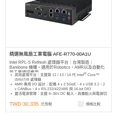
精選無風扇工業電腦 AFE-R770-00A1U
Intel RPL-S Refresh 處理器平台｜台灣製造｜
Barebone 機種，適用於Robotics，AMR以及自動化
與工業通訊應用
®
高效處理平台：支援第 12 / 13 / 14 代 Intel
Core™
i3/i5/i7/i9 處理器
AMR 專用 I/O 設計：配備 4 x 2.5GbE、4 x USB 3.2、2
x CANBus、4 x RS-232/422/485 與 16-bit DIO
靈活電源管理：支援 9–36V DC 輸入，具備點火與電源切
換模式
強化 ESD 保護：接觸放電 8KV，空氣放電 15KV
TWD 30,335
已含稅
規格比較
工業級耐環境：寬溫操作範圍 -20 至 65°C，適應多樣應
用場域
軟體整合支援：相容 Ubuntu 22.04，內建 Advantech