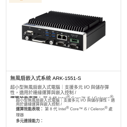
儲存擴充彈性：
可插拔 2.5 吋 SATA 硬碟托架與 mSATA 插槽，支援
可插拔 2.5 吋 SATA 硬碟托架與 mSATA 插槽，支援
RAID 0/1
RAID 0/1
支援 Advantech SQF PCIe x2 NVMe 儲存
支援 Advantech SQF PCIe x2 NVMe 儲存
顯示輸出：
支援 HDMI 4K2K 與 VGA 雙獨立顯示
顯示輸出：
支援 HDMI 4K2K 與 VGA 雙獨立顯示
作業系統支援：相容 Windows 10 IoT/ Windows 11
作業系統支援：相容 Windows 10 IoT/ Windows 11 IoT
IoT
電源管理：
支援 12V ~ 24V（-10% / +20%）寬範圍電源
電源管理：
支援 12V ~ 24V（-10% / +20%）寬範圍
輸入
電源輸入
安全性機制：
不具 RED 認證
安全性機制：
不具 RED 認證
產品諮詢服務：
規格諮詢 / 案場規劃 / 交期確認請點此
產品諮詢服務：
規格諮詢 / 案場規劃 / 交期確認請點此
無風扇嵌入式系統 ARK-1551-S
超小型無風扇嵌入式電腦｜支援多元 I/O 與儲存彈
性，適用於邊緣運算與嵌入控制 /
®
®
運算效能表現：
第 8 代 Intel
Core™ i5 / Celeron
超小型無風扇嵌入式電腦｜支援多元 I/O 與儲存彈性，適
用於邊緣運算與嵌入控制 /
處理器
®
®
運算效能表現：
第 8 代 Intel
Core™ i5 / Celeron
處
多元連接能力：
理器
4 x USB 3.1 Gen2、2 x Intel GbE LAN、4 x RS-
多元連接能力：
232/422/485、8-bit GPIO
4 x USB 3.1 Gen2、2 x Intel GbE LAN、4 x RS-