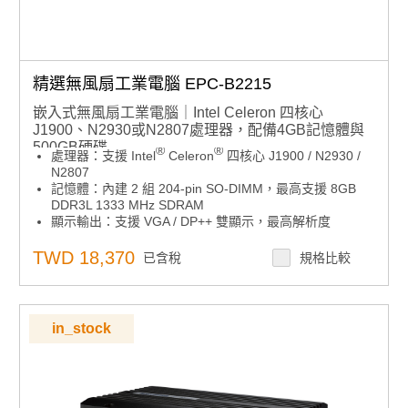
精選無風扇工業電腦 EPC-B2215
嵌入式無風扇工業電腦｜Intel Celeron 四核心
J1900、N2930或N2807處理器，配備4GB記憶體與
500GB硬碟
®
®
處理器：支援 Intel
Celeron
四核心 J1900 / N2930 /
N2807
記憶體：內建 2 組 204-pin SO-DIMM，最高支援 8GB
DDR3L 1333 MHz SDRAM
顯示輸出：支援 VGA / DP++ 雙顯示，最高解析度
2560x1600
擴充介面：1 組 PCIe x1 (Gen2)、1 組 mini-PCIe、1 x
TWD 18,370
已含稅
規格比較
GbE LAN、2 x RS-232、3 x USB 2.0、1 x USB 3.0
電源：支援 DC 12V
作業系統：支援 Windows 7 與 Windows 10 IoT
Enterprise（選配）
in_stock
搭載研華 WISE-DeviceOn 智能設備管理軟體，提供即時
設備運行狀態追蹤、電源管理與故障排除，並支援遠端軟
體升級（OTA），可大規模推送軟體修補、固件與參數配
置，完成功能性升級。