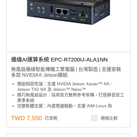
邊緣AI運算系統 EPC-R7200IJ-ALA1NN
無風扇邊緣智能裸機工業電腦 | 台灣製造 | 支援安裝
多款 NVIDIA® Jetson模組
模組相容性強：支援 NVIDIA Jetson Xavier™ NX、
Jetson TX2 NX 及 Jetson™ Nano™
精巧無風扇設計：採用官方散熱參考架構，打造靜音型工
業準系統
完整軟體支援：內建周邊驅動，支援 AIM-Linux 與
NVIDIA JetPack SDK
彈性 I/O 擴展：支援應用導向的 UIO40-Express 擴充
TWD 7,550
已含稅
規格比較
卡，提供 HDMI、LAN、USB、RS232、RS485、
CANBus、DI/DO、MicroSD 等介面
工業級耐用性：支援 -20 ~ 60°C 寬溫、強化電源輸入與