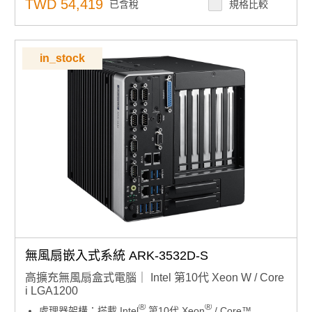
TWD 54,419
重獨立輸出
已含稅
規格比較
顯示輸出：
支援 VGA、HDMI 與選配顯示模組，三重獨
立輸出
記憶體支援：
支援 DDR4 SO-DIMM ECC/非 ECC，
記憶體支援：
支援 DDR4 SO-DIMM ECC/非 ECC，最大
最大 64GB
64GB
電源管理：
12-36VDC 寬電壓輸入
in_stock
電源管理：
12-36VDC 寬電壓輸入
儲存擴充彈性：
提供 4 個 2.5 吋硬碟托架，支援 Intel
儲存擴充彈性：
提供 4 個 2.5 吋硬碟托架，支援 Intel 軟
軟體 RAID
體 RAID
作業系統相容性：支援 Windows 10 IoT /Windows
作業系統相容性：支援 Windows 10 IoT /Windows 11
11 IoT（選配）
IoT（選配）
安全性機制：
本產品無 RED 認證
安全性機制：
本產品無 RED 認證
產品諮詢服務：
規格諮詢 / 案場規劃 / 交期確認請點此
產品諮詢服務：
規格諮詢 / 案場規劃 / 交期確認請點此
無風扇嵌入式系統 ARK-3532D-S
高擴充無風扇盒式電腦｜ Intel 第10代 Xeon W / Core
i LGA1200
®
®
處理器架構：搭載 Intel
第10代 Xeon
/ Core™