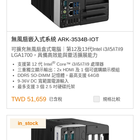
無風扇嵌入式系統 ARK-3534B-IOT
可擴充無風扇盒式電腦｜第12及13代Intel i3/i5/i7/i9
LGA1700，具備高效能與靈活擴展能力
®
支援第 12 代 Intel
Core™ i3/i5/i7/i9 處理器
三重獨立顯示輸出：2x HDMI 及 1 個可選購顯示模組
DDR5 SO-DIMM 記憶體，最高支援 64GB
9-36V DC 寬範圍電源輸入
最多支援 3 個 2.5 吋硬碟托架
豐富 I/O：支援 4 組 GbE、8 組 USB、8 組 COM、16 位
元 DIO、2 組 CANBus 及 TPM 2.0
TWD 51,659
已含稅
規格比較
作業系統支援：相容 Windows 10 IoT/ Windows 11 IoT
搭載 SUSI API、WISE-DeviceOn、McAfee 與 Acronis
軟體
in_stock