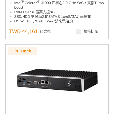
®
®
Intel
Celeron
J1900 四核心2.0 GHz SoC，支援Turbo
boost
RAM DDR3L 最高支援8G
SSD/HDD 支援1x2.5"SATA & 1xmSATA介面擴充
OS Win10 ；Win8；Win7請來電洽詢
VGA 和 HDMI 雙獨立顯示
大範圍電源輸入: 9 ~ 36 VDC
TWD 44,161
已含稅
規格比較
-20 ~ 70° C增大範圍溫度運轉
Mini PCIe擴充，可用於通信模組SIM卡座
mSATA和1個 2.5" SATA儲存設備
Win7請來電洽詢
in_stock