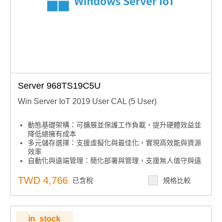
Server 968TS19C5U
Win Server IoT 2019 User CAL (5 User)
動態基礎架構：可擴展並保護工作負載，提升硬體效益並
降低總擁有成本
多元儲存選擇：支援虛擬化與最佳化，實現高效能與資源
效率
自動化與遠端管理：簡化部署與管理，支援無人值守與遠
端操作
集中安全控管：內建安全功能，集中管理存取與稽核
TWD 4,766
已含稅
規格比較
下單須知：嵌入式授權產品不可取消、退貨或退款，下單
前請確認型號
in_stock