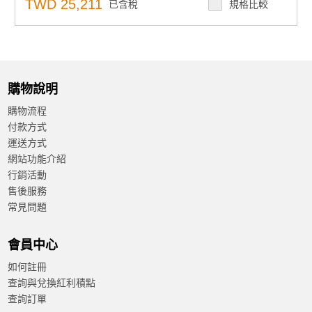
集中安全控管：內建安全功能，集中管理存取與稽核，協
TWD 25,211
已含稅
規格比較
助設備鎖定
下單須知：嵌入式授權產品不可取消、退貨或退款，下單
前請確認型號
購物說明
購物流程
付款方式
運送方式
網站功能介紹
行銷活動
售後服務
常見問題
會員中心
如何註冊
查詢與兌換紅利積點
查詢訂單