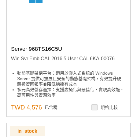
Server 968TS16C5U
Win Svr Emb CAL 2016 5 User CAL 6KA-00076
動態基礎架構平台：適用於嵌入式系統的 Windows
Server 提供可擴展且安全的動態基礎架構，有效提升硬
體投資回報率並降低總擁有成本
多元高效儲存選擇：支援虛擬化與最佳化，實現高效能、
高可用性與資源效率
自動化與遠端管理：可自動執行多項管理任務，簡化工作
負載部署，實現全自動化與遠端管理
TWD 4,576
已含稅
規格比較
集中安全控管：提供集中式存取與審核策略，結合內建安
全功能，協助設備鎖定
下單須知：微軟嵌入式授權產品下單後無法取消、退貨及
退款，下單前請務必確認型號正確
in_stock