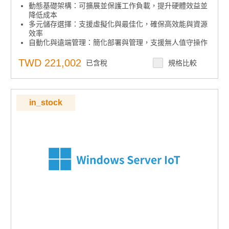
動態基礎架構：可擴展並保護工作負載，提升硬體效益並
降低成本
多元儲存選擇：支援虛擬化與最佳化，確保高效能與資源
效率
自動化與遠端管理：簡化部署與管理，支援無人值守操作
集中安全控管：內建安全功能，集中管理存取與稽核
下單須知：嵌入式授權產品不可取消、退貨或退款，下單
TWD 221,002
已含稅
規格比較
前請確認型號
in_stock