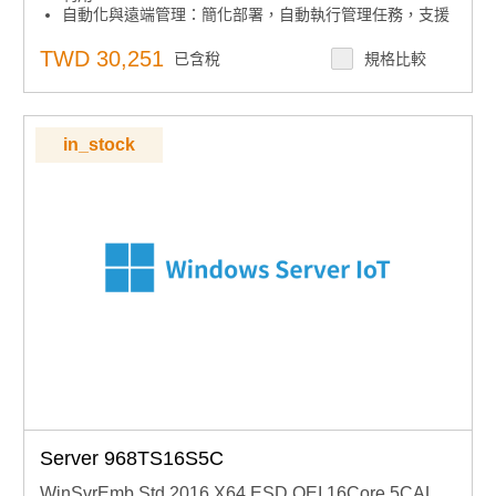
自動化與遠端管理：簡化部署，自動執行管理任務，支援
無人值守與遠端操作
集中安全控管：內建安全功能，集中管理存取與稽核，協
TWD 30,251
已含稅
規格比較
助設備鎖定
下單須知：嵌入式授權產品不可取消、退貨或退款，下單
前請確認型號
in_stock
Server 968TS16S5C
WinSvrEmb Std 2016 X64 ESD OEI 16Core 5CAL