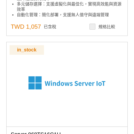
多元儲存選擇：支援虛擬化與最佳化，實現高效能與資源
效率
自動化管理：簡化部署，支援無人值守與遠端管理
集中安全控管：內建安全功能，集中管理存取與稽核，協
助設備鎖定
TWD 1,057
已含稅
規格比較
in_stock