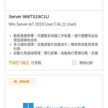
Server 968TS19C1U
Win Server IoT 2019 User CAL (1 User)
動態基礎架構：可擴展並保護工作負載，提升硬體效益並
降低總擁有成本
多元儲存選擇：支援虛擬化與最佳化，確保高效能與資源
利用
自動化與遠端管理：簡化部署，自動執行管理任務，支援
無人值守與遠端操作
集中安全控管：內建安全功能，集中管理存取與稽核，協
TWD 962
已含稅
規格比較
助設備鎖定
下單須知：嵌入式授權產品不可取消、退貨或退款，下單
前請確認型號
in_stock