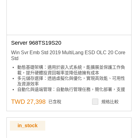
Server 968TS19S20
Win Svr Emb Std 2019 MultiLang ESD OLC 20 Core
Std
動態基礎架構：適用於嵌入式系統，能擴展並保護工作負
載，提升硬體投資回報率並降低總擁有成本
多元儲存選擇：透過虛擬化與優化，實現高效能、可用性
及資源效率
自動化與遠端管理：自動執行管理任務，簡化部署，支援
無人值守與遠端操作
集中安全控管：提供集中式訪問與審核策略，利用內建安
TWD 27,398
已含稅
規格比較
全功能協助鎖定設備
下單須知：微軟嵌入式授權產品下單後不可取消、退貨或
退款，請確認型號正確後再下單
in_stock