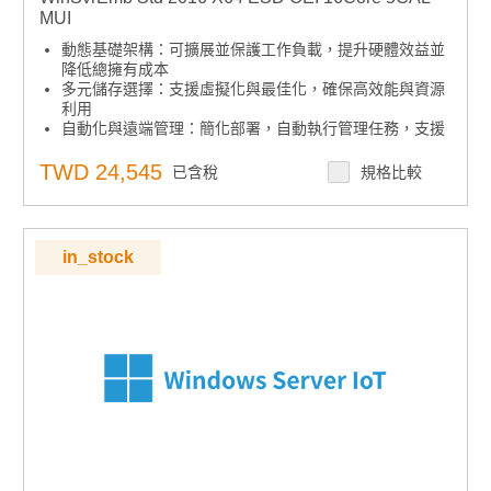
MUI
動態基礎架構：可擴展並保護工作負載，提升硬體效益並
降低總擁有成本
多元儲存選擇：支援虛擬化與最佳化，確保高效能與資源
利用
自動化與遠端管理：簡化部署，自動執行管理任務，支援
無人值守與遠端操作
集中安全控管：內建安全功能，集中管理存取與稽核，協
TWD 24,545
已含稅
規格比較
助設備鎖定
下單須知：嵌入式授權產品不可取消、退貨或退款，下單
前請確認型號
in_stock