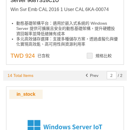
Server 968TS16C1U
Win Svr Emb CAL 2016 1 User CAL 6KA-00074
動態基礎架構平台：適用於嵌入式系統的 Windows
Server 提供可擴展且安全的動態基礎架構，提升硬體投
資回報率並降低總擁有成本
多元高效儲存選擇：支援多種儲存方案，透過虛擬化與優
化實現高效能、高可用性與資源利用率
自動化與遠端管理：可自動執行廣泛管理任務，簡化工作
負載部署，實現全自動化與輕鬆遠端管理
TWD 924
已含稅
規格比較
集中安全控管：提供集中式存取與審核策略，結合內建安
全功能，協助設備鎖定
下單須知：微軟嵌入式授權產品下單後無法取消、退貨及
14 Total Items
退款，下單前請務必確認型號正確
Prev
/
2
in_stock