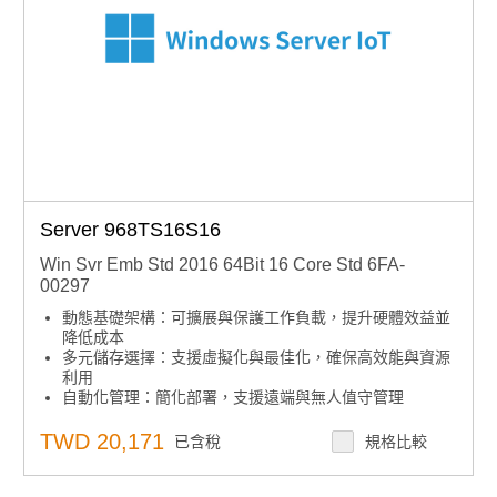
Server 968TS16S16
Win Svr Emb Std 2016 64Bit 16 Core Std 6FA-
00297
動態基礎架構：可擴展與保護工作負載，提升硬體效益並
降低成本
多元儲存選擇：支援虛擬化與最佳化，確保高效能與資源
利用
自動化管理：簡化部署，支援遠端與無人值守管理
集中安全控管：內建安全功能，集中管理存取與審核
下單須知：嵌入式授權產品不可取消、退貨或退款，下單
TWD 20,171
已含稅
規格比較
前請確認型號