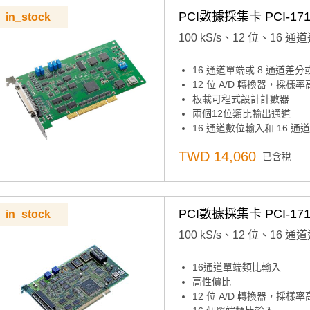
PCI數據採集卡 PCI-171
in_stock
100 kS/s、12 位、16 
16 通道單端或 8 通道差
12 位 A/D 轉換器，採樣率高
板載可程式設計計數器
兩個12位類比輸出通道
16 通道數位輸入和 16 通
自動通道/增益掃描
TWD 14,060
已含稅
板載先進先出記憶體（4，0
可程式設計增益
主機板ID™開關
PCI數據採集卡 PCI-171
in_stock
100 kS/s、12 位、16 
16通道單端類比輸入
高性價比
12 位 A/D 轉換器，採樣率高