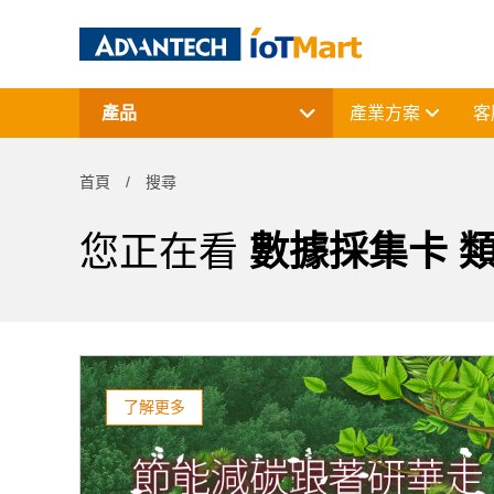
產品
產業方案
客
網通產品
資料擷取與控制
首頁
搜尋
電腦平台
終端解決方案
周邊應用組件
您正在看
數據採集卡 
授權軟體與研華課程
了解更多