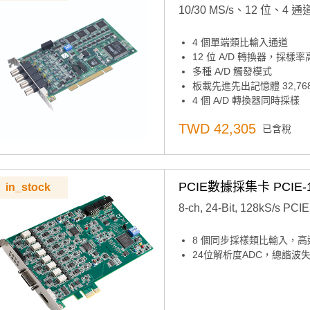
10/30 MS/s、12 位、4
4 個單端類比輸入通道
12 位 A/D 轉換器，採樣率高
多種 A/D 觸發模式
板載先進先出記憶體 32,76
4 個 A/D 轉換器同時採樣
可程式設計增益
TWD 42,305
已含稅
可程式設計起搏器/計數器
主機板ID™開關
通用 PCI 總線（支援 3.3 V
PCIE數據採集卡 PCIE-1
in_stock
8-ch, 24-Bit, 128kS/s PCI
8 個同步採樣類比輸入，高達 1
24位解析度ADC，總諧波失真