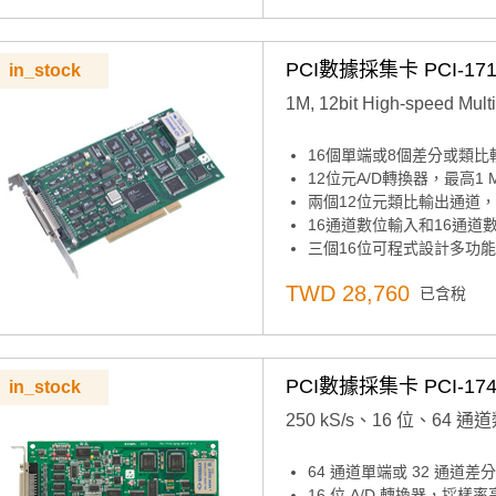
兩個12位類比輸出通道
板載先進先出記憶體（102
自動通道/增益掃描
PCI數據採集卡 PCI-171
in_stock
可程式設計增益
板載可程式設計計數器
1M, 12bit High-speed Multi
16個單端或8個差分或類比
12位元A/D轉換器，最高1 
兩個12位元類比輸出通道
16通道數位輸入和16通道
三個16位可程式設計多功能計
可編程增益
TWD 28,760
已含稅
自動通道/增益掃描
內建FIFO記憶體（AI：1,0
自動校準（AI/AO）
PCI匯流排用於數據傳輸
PCI數據採集卡 PCI-174
in_stock
類比輸入通道的預觸發、後
靈活的觸發和時鐘功能
250 kS/s、16 位、64
64 通道單端或 32 通道
16 位 A/D 轉換器，採樣率高