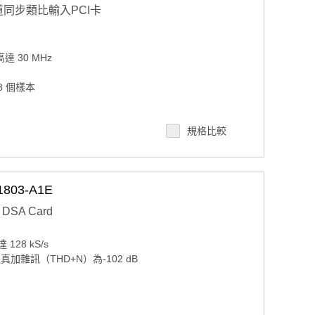
 通道同步類比輸入PCI卡
達 30 MHz
8 個樣本
規格比較
 或 5 V PCI 總線信號）
803-A1E
E DSA Card
28 kS/s
加雜訊（THD+N）為-102 dB