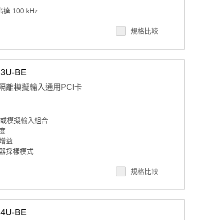
達 100 kHz
規格比較
位輸出
道數字輸出
3U-BE
24 個樣本）
4 個樣本）
 通道隔離模擬輸入通用PCI卡
差分或模擬輸入組合
析度
增益
器採樣模式
 個樣本;
規格比較
4U-BE