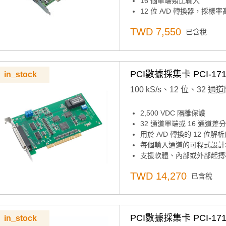
16 個單端類比輸入
12 位 A/D 轉換器，採樣率高
可程式設計增益
TWD 7,550
已含稅
16 個數位輸入和 16 個數
16 通道數位輸入和 16 通
兩個12位類比輸出通道
兩個12位類比輸出通道
PCI數據採集卡 PCI-171
in_stock
板載先進先出記憶體（1，0
板載先進先出記憶體（102
100 kS/s、12 位、32
自動通道/增益掃描
自動通道/增益掃描
2,500 VDC 隔離保護
可程式設計增益
32 通道單端或 16 通道
板載可程式設計計數器
用於 A/D 轉換的 12 位解
板載可程式設計計數器
每個輸入通道的可程式設計
支援軟體、內部或外部起搏
板載先進先出記憶體：4,096
TWD 14,270
已含稅
通用PCI總線
主機板ID™開關
PCI數據採集卡 PCI-171
in_stock