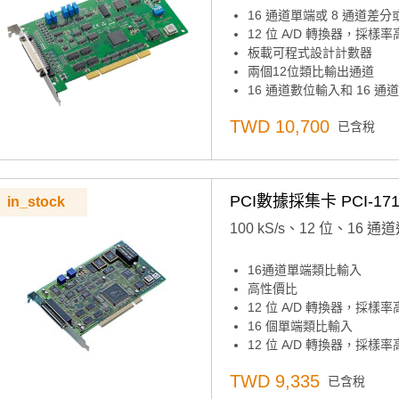
16 通道單端或 8 通道差
12 位 A/D 轉換器，採樣率高
板載可程式設計計數器
兩個12位類比輸出通道
16 通道數位輸入和 16 通
自動通道/增益掃描
TWD 10,700
已含稅
板載先進先出記憶體（4，0
可程式設計增益
主機板ID™開關
PCI數據採集卡 PCI-171
in_stock
100 kS/s、12 位、16 
16通道單端類比輸入
高性價比
12 位 A/D 轉換器，採樣率高
16 個單端類比輸入
12 位 A/D 轉換器，採樣率高
可程式設計增益
TWD 9,335
已含稅
16 個數位輸入和 16 個數