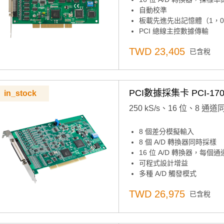
自動校準
板載先進先出記憶體（1，0
PCI 總線主控數據傳輸
通用 PCI 總線（支援 3.3 V
TWD 23,405
已含稅
主機板ID™開關
PCI數據採集卡 PCI-170
in_stock
250 kS/s、16 位、8 
8 個差分模擬輸入
8 個 A/D 轉換器同時採樣
16 位 A/D 轉換器，每個通
可程式設計增益
多種 A/D 觸發模式
板載先進先出記憶體高達 8K
TWD 26,975
已含稅
可程式設計起搏器/計數器
主機板ID™開關
通用 PCI 總線（支援 3.3V 