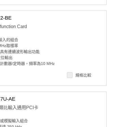
4 個樣本）
2-BE
function Card
輸入的組合
MHz取樣率
，具有連續波形輸出功能
數位輸出
數器/定時器，頻率為10 MHz
規格比較
24樣本AO：32,768樣本）
7U-AE
觸發、大約觸發和延遲觸發數據收集模式
 通道類比輸入通用PCI卡
差分或模擬輸入組合
達 250 kHz