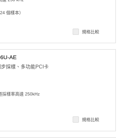
24 個樣本）
 或 5 V PCI 總線信號）
規格比較
6U-AE
通道同步採樣、多功能PCI卡
道採樣率高達 250kHz
 採樣
規格比較
或 5V PCI 總線信號）