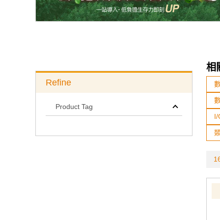
相
Refine
Product Tag
I
類
16