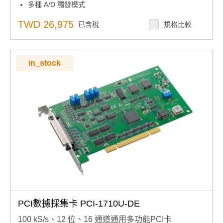
多種 A/D 觸發模式
板載先進先出記憶體高達 8K 採樣
可程式設計起搏器/計數器
TWD 26,975
已含稅
規格比較
主機板ID™開關
通用 PCI 總線（支援 3.3V 或 5V PCI 總線信號）
in_stock
PCI數據採集卡 PCI-1710U-DE
100 kS/s、12 位、16 通道通用多功能PCI卡