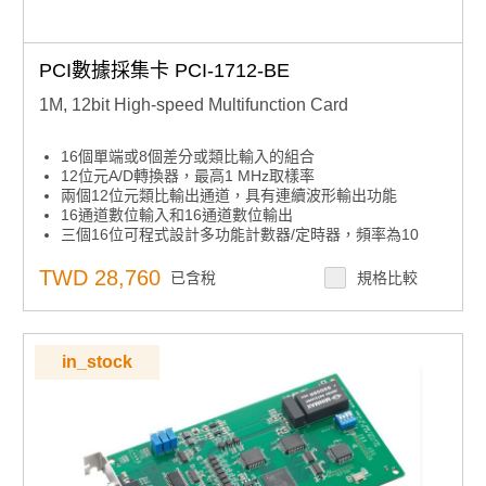
PCI數據採集卡 PCI-1712-BE
1M, 12bit High-speed Multifunction Card
16個單端或8個差分或類比輸入的組合
12位元A/D轉換器，最高1 MHz取樣率
兩個12位元類比輸出通道，具有連續波形輸出功能
16通道數位輸入和16通道數位輸出
三個16位可程式設計多功能計數器/定時器，頻率為10
MHz
可編程增益
TWD 28,760
已含稅
規格比較
自動通道/增益掃描
內建FIFO記憶體（AI：1,024樣本AO：32,768樣本）
自動校準（AI/AO）
PCI匯流排用於數據傳輸
in_stock
類比輸入通道的預觸發、後觸發、大約觸發和延遲觸發數
據收集模式
靈活的觸發和時鐘功能