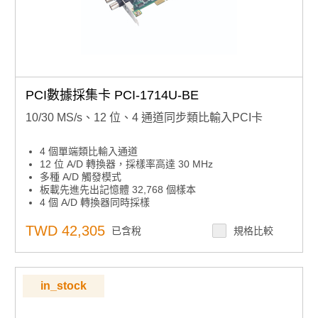
PCI數據採集卡 PCI-1714U-BE
10/30 MS/s、12 位、4 通道同步類比輸入PCI卡
4 個單端類比輸入通道
12 位 A/D 轉換器，採樣率高達 30 MHz
多種 A/D 觸發模式
板載先進先出記憶體 32,768 個樣本
4 個 A/D 轉換器同時採樣
可程式設計增益
可程式設計起搏器/計數器
TWD 42,305
已含稅
規格比較
主機板ID™開關
通用 PCI 總線（支援 3.3 V 或 5 V PCI 總線信號）
in_stock