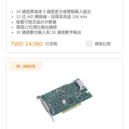
16 通道單端或 8 通道差分或模擬輸入組合
12 位 A/D 轉換器，採樣率高達 100 kHz
板載可程式設計計數器
兩個12位類比輸出通道
16 通道數位輸入和 16 通道數字輸出
自動通道/增益掃描
板載先進先出記憶體（4，096 個樣本）
TWD 14,060
已含稅
規格比較
可程式設計增益
主機板ID™開關
in_stock