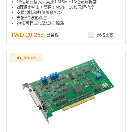
16個類比輸入，高達1 MS/s，16位元解析度
2個類比輸出，高達3 MS/s，16位元解析度
支援類比和數位觸發AI/O
支援AO波形產生
24個可程式化數位I/O線路
兩個32位元可程式化計時器/計數器
板載FIFO記憶體（4k樣本）
TWD 20,255
已含稅
規格比較
支援Microsoft Windows 7/10和Linux
in_stock