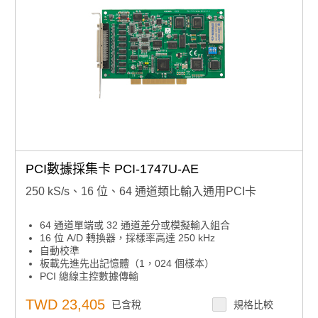
PCI數據採集卡 PCI-1747U-AE
250 kS/s、16 位、64 通道類比輸入通用PCI卡
64 通道單端或 32 通道差分或模擬輸入組合
16 位 A/D 轉換器，採樣率高達 250 kHz
自動校準
板載先進先出記憶體（1，024 個樣本）
PCI 總線主控數據傳輸
通用 PCI 總線（支援 3.3 V 或 5 V PCI 總線信號）
主機板ID™開關
TWD 23,405
已含稅
規格比較