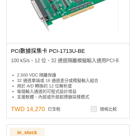
PCI數據採集卡 PCI-1713U-BE
100 kS/s、12 位、32 通道隔離模擬輸入通用PCI卡
2,500 VDC 隔離保護
32 通道單端或 16 通道差分或模擬輸入組合
用於 A/D 轉換的 12 位解析度
每個輸入通道的可程式設計增益
支援軟體、內部或外部起搏器採樣模式
板載先進先出記憶體：4,096 個樣本;
通用PCI總線
TWD 14,270
已含稅
規格比較
主機板ID™開關
in_stock