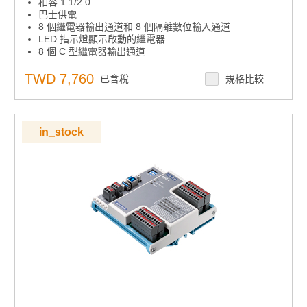
相容 1.1/2.0
巴士供電
8 個繼電器輸出通道和 8 個隔離數位輸入通道
LED 指示燈顯示啟動的繼電器
8 個 C 型繼電器輸出通道
輸入通道上的高壓隔離 （2，500 VDC）
高靜電防護 （2，000 VDC）
TWD 7,760
已含稅
規格比較
寬輸入範圍 （5 ~ 30 VDC）
中斷處理能力
便攜式
模組上的可拆卸螺絲端子
in_stock
適用於 DIN 導軌安裝
隨附一根可鎖定的USB電纜，用於安全連接