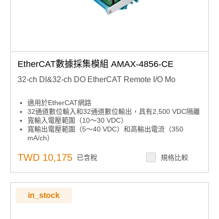
EtherCAT數據採集模組 AMAX-4856-CE
32-ch DI&32-ch DO EtherCAT Remote I/O Mo
適用於EtherCAT網路
32通道數位輸入和32通道數位輸出，具有2,500 VDC隔離
寬輸入電壓範圍（10〜30 VDC）
寬輸出電壓範圍（5〜40 VDC）和高輸出電流（350
mA/ch）
快速可拆卸的歐洲型連接器
I/O狀態的LED指示燈
TWD 10,175
已含稅
規格比較
支援EtherCAT分佈式時鐘（DC）模式和SyncManager模
式
兩個旋轉開關，可達256個子設備ID
in_stock