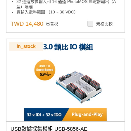
32 通道數位輸入和 16 通道 PhotoMOS 繼電器輸出（A
型）隔離
寬輸入電壓範圍 （10 ~ 30 VDC）
用於繼電器輸出的 1500 VDC 光隔離
快速拆卸歐式連接器
TWD 14,480
已含稅
規格比較
用於顯示 I/O 狀態的 LED 指示燈
支援的操作系統： Windows XP/7/8/10
in_stock
USB數據採集模組 USB-5856-AE