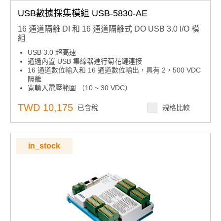
USB數據採集模組 USB-5830-AE
16 通道隔離 DI 和 16 通道隔離式 DO USB 3.0 I/O 模
組
USB 3.0 超高速
通過內置 USB 集線器進行菊花鏈連接
16 通道數位輸入和 16 通道數位輸出，具有 2，500 VDC
隔離
寬輸入電壓範圍 （10 ~ 30 VDC）
寬輸出電壓範圍 （5 ~ 40 VDC） 和高輸出電流 （350
mA/通道）
TWD 10,175
已含稅
規格比較
快速拆卸歐式連接器
用於顯示 I/O 狀態的 LED 指示燈
支援的操作系統： Windows XP/7/8/10
in_stock