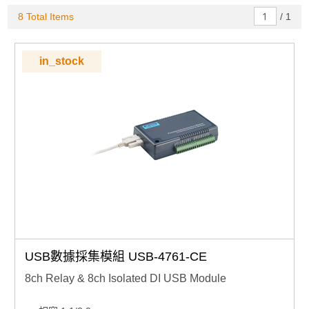
8 Total Items
/
1
in_stock
USB數據採集模組 USB-4761-CE
8ch Relay & 8ch Isolated DI USB Module