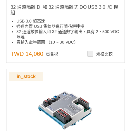
32 通道隔離 DI 和 32 通道隔離式 DO USB 3.0 I/O 模
組
USB 3.0 超高速
通過內置 USB 集線器進行菊花鏈連接
32 通道數位輸入和 32 通道數字輸出，具有 2，500 VDC
隔離
寬輸入電壓範圍 （10 ~ 30 VDC）
寬輸出電壓範圍 （5 ~ 40 VDC） 和高輸出電流 （350
mA/通道）
TWD 14,060
已含稅
規格比較
快速拆卸歐式連接器
用於顯示 I/O 狀態的 LED 指示燈
支援的操作系統： Windows XP/7/8/10
in_stock