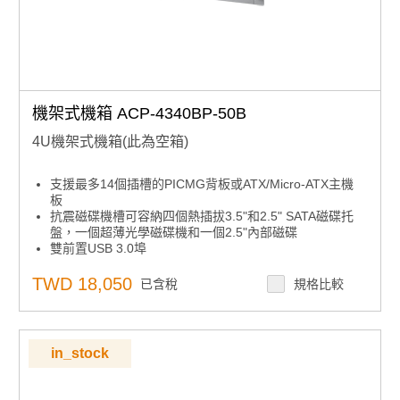
機架式機箱 ACP-4340BP-50B
4U機架式機箱(此為空箱)
支援最多14個插槽的PICMG背板或ATX/Micro-ATX主機
板
抗震磁碟機槽可容納四個熱插拔3.5"和2.5" SATA磁碟托
盤，一個超薄光學磁碟機和一個2.5"內部磁碟
雙前置USB 3.0埠
前置系統風扇可在不打開頂蓋的情況下進行維護
LED指示燈和警報通知以檢測系統故障
TWD 18,050
已含稅
規格比較
內建智能系統模組，實現整體系統風扇控制和遠程管理
in_stock