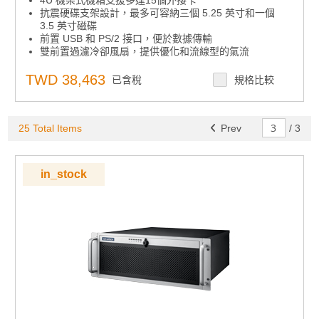
4U 機架式機箱支援多達15個外接卡
抗震硬碟支架設計，最多可容納三個 5.25 英寸和一個
3.5 英寸磁碟
前置 USB 和 PS/2 接口，便於數據傳輸
雙前置過濾冷卻風扇，提供優化和流線型的氣流
前置 LED燈，指示電源狀態和 HDD 活動
可上鎖可防止未經授權進入
TWD 38,463
已含稅
規格比較
支援單PS/2 和備援ATX 電源
25 Total Items
Prev
/
3
in_stock