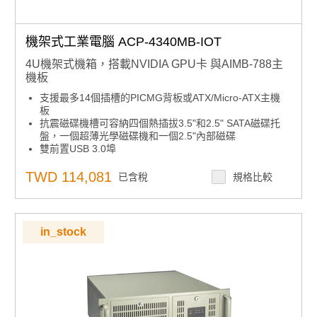
機架式工業電腦 ACP-4340MB-IOT
4U機架式機箱，搭載NVIDIA GPU卡 與AIMB-788主
機板
支援最多14個插槽的PICMG背板或ATX/Micro-ATX主機
板
抗震磁碟機槽可容納四個熱插拔3.5"和2.5" SATA磁碟托
盤，一個超薄光學磁碟機和一個2.5"內部磁碟
雙前置USB 3.0埠
前置系統風扇可在不打開頂蓋的情況下進行維護
LED指示燈和警報通知以檢測系統故障
TWD 114,081
已含稅
規格比較
內建智能系統模組，實現整體系統風扇控制和遠程管理
in_stock