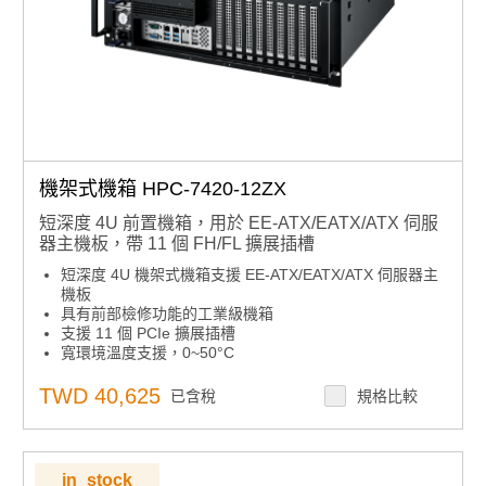
機架式機箱 HPC-7420-12ZX
短深度 4U 前置機箱，用於 EE-ATX/EATX/ATX 伺服
器主機板，帶 11 個 FH/FL 擴展插槽
短深度 4U 機架式機箱支援 EE-ATX/EATX/ATX 伺服器主
機板
具有前部檢修功能的工業級機箱
支援 11 個 PCIe 擴展插槽
寬環境溫度支援，0~50°C
2 個熱插拔 2.5 英寸 SATA/SAS/SSD 驅動器托架，可選
配超薄/超薄 ODD
TWD 40,625
已含稅
規格比較
後部可拆卸系統風扇，無需打開頂蓋，便於維護
包括風扇篩檢程式，以滿足惡劣環境需求
in_stock