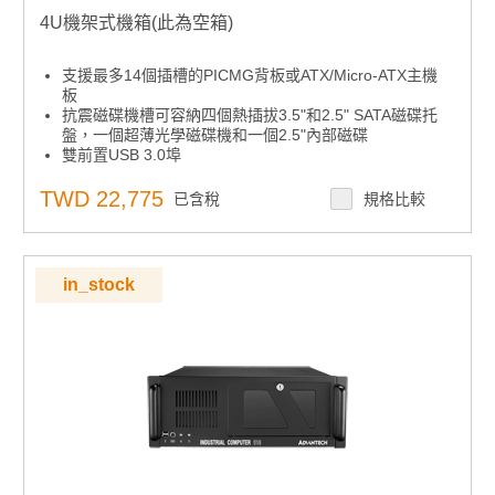
4U機架式機箱(此為空箱)
支援最多14個插槽的PICMG背板或ATX/Micro-ATX主機
板
抗震磁碟機槽可容納四個熱插拔3.5"和2.5" SATA磁碟托
盤，一個超薄光學磁碟機和一個2.5"內部磁碟
雙前置USB 3.0埠
前置系統風扇可在不打開頂蓋的情況下進行維護
LED指示燈和警報通知以檢測系統故障
TWD 22,775
已含稅
規格比較
內建智能系統模組，實現整體系統風扇控制和遠程管理
in_stock