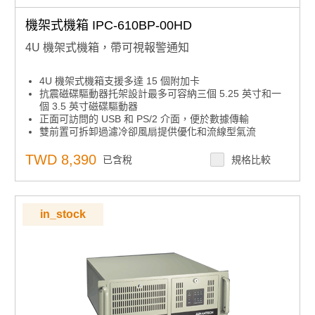
機架式機箱 IPC-610BP-00HD
4U 機架式機箱，帶可視報警通知
4U 機架式機箱支援多達 15 個附加卡
抗震磁碟驅動器托架設計最多可容納三個 5.25 英寸和一
個 3.5 英寸磁碟驅動器
正面可訪問的 USB 和 PS/2 介面，便於數據傳輸
雙前置可拆卸過濾冷卻風扇提供優化和流線型氣流
前部 LED 指示電源狀態和硬碟活動
可上鎖的前門可防止未經授權的訪問
TWD 8,390
已含稅
規格比較
支援80多個單電源或高達500W的冗餘電源
in_stock