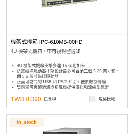
機架式機箱 IPC-610MB-00HD
4U 機架式機箱，帶可視報警通知
4U 機架式機箱支援多達 15 個附加卡
抗震磁碟驅動器托架設計最多可容納三個 5.25 英寸和一
個 3.5 英寸磁碟驅動器
正面可訪問的 USB 和 PS/2 介面，便於數據傳輸
雙前置可拆卸過濾冷卻風扇提供優化和流線型氣流
前部 LED 指示電源狀態和硬碟活動
可上鎖的前門可防止未經授權的訪問
TWD 8,390
已含稅
規格比較
支援80多個單電源或高達500W的冗餘電源
in_stock