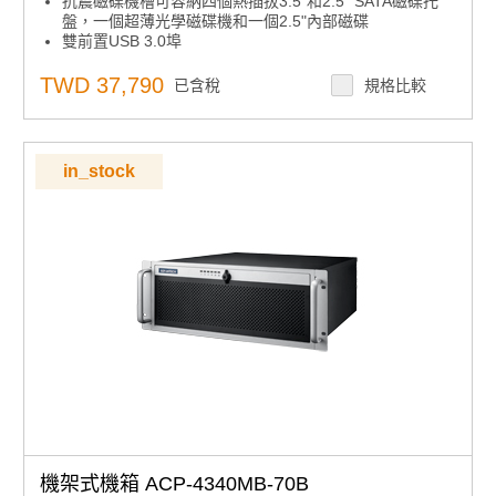
抗震磁碟機槽可容納四個熱插拔3.5"和2.5" SATA磁碟托
盤，一個超薄光學磁碟機和一個2.5"內部磁碟
雙前置USB 3.0埠
前置系統風扇可在不打開頂蓋的情況下進行維護
LED指示燈和警報通知以檢測系統故障
TWD 37,790
已含稅
規格比較
內建智能系統模組，實現整體系統風扇控制和遠程管理
in_stock
機架式機箱 ACP-4340MB-70B