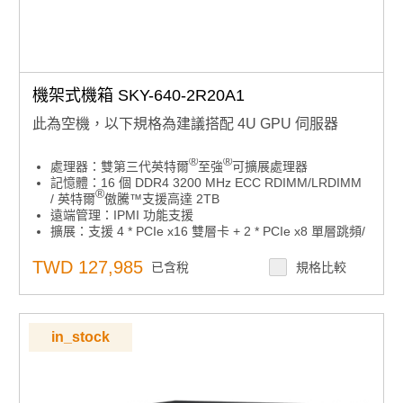
機架式機箱 SKY-640-2R20A1
此為空機，以下規格為建議搭配 4U GPU 伺服器
®
®
處理器：雙第三代英特爾
至強
可擴展處理器
記憶體：16 個 DDR4 3200 MHz ECC RDIMM/LRDIMM
®
/ 英特爾
傲騰™支援高達 2TB
遠端管理：IPMI 功能支援
擴展：支援 4 * PCIe x16 雙層卡 + 2 * PCIe x8 單層跳頻/
高壓卡 + 1 * PCIe x8 卡
PSU：2000W 1+1 冗餘電源，80 PLUS 白金級認證
TWD 127,985
已含稅
規格比較
3 x 12CM 系統風扇，易於維護
in_stock