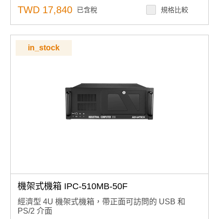
支援80plus單電源和冗餘電源
TWD 17,840
已含稅
規格比較
無需打開頂蓋即可打開的正面系統風扇，便於維護
用於系統故障檢測的 LED 指示燈和報警通知
內置智慧系統模組，實現整個系統風扇控制和遠端可管理
in_stock
機架式機箱 IPC-510MB-50F
經濟型 4U 機架式機箱，帶正面可訪問的 USB 和
PS/2 介面