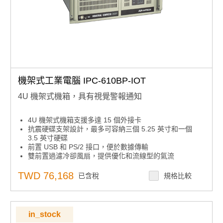
機架式工業電腦 IPC-610BP-IOT
4U 機架式機箱，具有視覺警報通知
4U 機架式機箱支援多達 15 個外接卡
抗震硬碟支架設計，最多可容納三個 5.25 英寸和一個
3.5 英寸硬碟
前置 USB 和 PS/2 接口，便於數據傳輸
雙前置過濾冷卻風扇，提供優化和流線型的氣流
前置LED，顯示電源狀態和 HDD 活動
可上鎖防止未經授權進入
TWD 76,168
已含稅
規格比較
支援80+ 單電源或高達 500W備援電源
in_stock