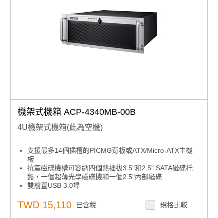
機架式機箱 ACP-4340MB-00B
4U機架式機箱(此為空機)
支援最多14個插槽的PICMG背板或ATX/Micro-ATX主機
板
抗震磁碟機槽可容納四個熱插拔3.5"和2.5" SATA磁碟托
盤，一個超薄光學磁碟機和一個2.5"內部磁碟
雙前置USB 3.0埠
前置系統風扇可在不打開頂蓋的情況下進行維護
LED指示燈和警報通知以檢測系統故障
TWD 15,110
已含稅
規格比較
內建智能系統模組，實現整體系統風扇控制和遠程管理