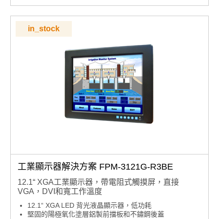
可鎖定的 I/O 連接器
in_stock
工業顯示器解決方案 FPM-3121G-R3BE
12.1“ XGA工業顯示器，帶電阻式觸摸屏，直接
VGA，DVI和寬工作溫度
12.1“ XGA LED 背光液晶顯示器，低功耗
堅固的陽極氧化塗層鋁製前擋板和不鏽鋼後蓋