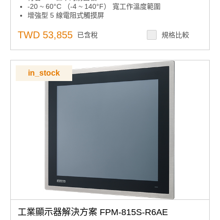
-20 ~ 60°C （-4 ~ 140°F） 寬工作溫度範圍
增強型 5 線電阻式觸摸屏
直接 VGA 和 DVI-D 視頻輸入介面
組合RS-232和USB介面，用於觸摸屏功能
TWD 53,855
已含稅
規格比較
支援 24 VDC 輸入和 100~240 VAC 輸入（可選交流適配
器）
OSD 控制板，前面板具有可鎖定功能
通過 UL CID2 危險環境認證
in_stock
工業顯示器解決方案 FPM-815S-R6AE