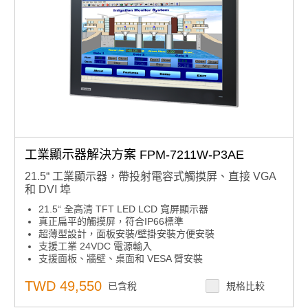
工業顯示器解決方案 FPM-7211W-P3AE
21.5“ 工業顯示器，帶投射電容式觸摸屏、直接 VGA
和 DVI 埠
21.5“ 全高清 TFT LED LCD 寬屏顯示器
真正扁平的觸摸屏，符合IP66標準
超薄型設計，面板安裝/壁掛安裝方便安裝
支援工業 24VDC 電源輸入
支援面板、牆壁、桌面和 VESA 臂安裝
後面板上的OSD控制板
投射電容式觸摸屏，帶多點觸控。
TWD 49,550
已含稅
規格比較
堅固的設計，帶有SECCl機箱和鎂合金前面板
可鎖定的 I/O 連接器