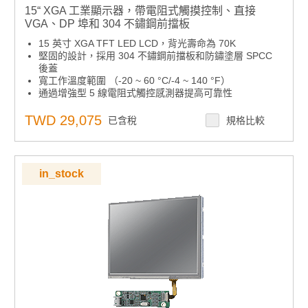
15“ XGA 工業顯示器，帶電阻式觸摸控制、直接
VGA、DP 埠和 304 不鏽鋼前擋板
15 英寸 XGA TFT LED LCD，背光壽命為 70K
堅固的設計，採用 304 不鏽鋼前擋板和防鏽塗層 SPCC
後蓋
寬工作溫度範圍 （-20 ~ 60 °C/-4 ~ 140 °F）
通過增強型 5 線電阻式觸控感測器提高可靠性
帶鋼化玻璃和IP66認證前面板的防眩光螢幕
直接 VGA 和 DP 視頻輸入介面
TWD 29,075
已含稅
規格比較
OSD 控制板，後面板上具有可鎖定功能
支援面板、VESA、牆壁、桌面和支架安裝
in_stock