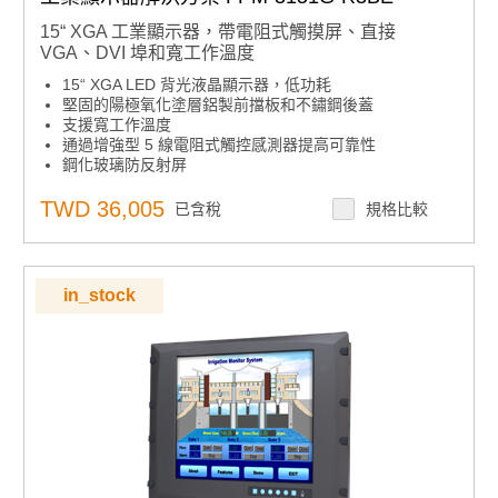
15“ XGA 工業顯示器，帶電阻式觸摸屏、直接
VGA、DVI 埠和寬工作溫度
15“ XGA LED 背光液晶顯示器，低功耗
堅固的陽極氧化塗層鋁製前擋板和不鏽鋼後蓋
支援寬工作溫度
通過增強型 5 線電阻式觸控感測器提高可靠性
鋼化玻璃防反射屏
全機櫃接地隔離保護
支援 VGA/DVI 輸入、雙點觸控介面和兩個電源輸入
TWD 36,005
已含稅
規格比較
前置可鎖定 OSD 薄膜按鍵，具有使用者定義的亮度設置
前面板符合IP65標準
支援面板、VESA、壁掛式和桌面支架安裝
in_stock