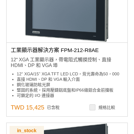
工業顯示器解決方案 FPM-212-R8AE
12“ XGA 工業顯示器，帶電阻式觸摸控制、直接
HDMI、DP 和 VGA 埠
12“ XGA/15” XGA TFT LED LCD，背光壽命為50，000
直接 HDMI、DP 和 VGA 輸入介面
鋼化玻璃防眩光屏
堅固的系統，採用壓鑄鋁底盤和IP66級鋁合金前擋板
可鎖定的 I/O 連接器
纖薄設計，易於安裝
支援各種安裝選項：面板、桌面和 VESA 臂
TWD 15,425
已含稅
規格比較
支援 12V 直流和 24V 直流
in_stock