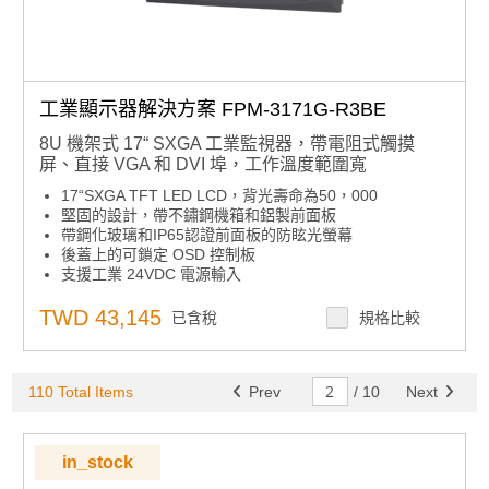
工業顯示器解決方案 FPM-3171G-R3BE
8U 機架式 17“ SXGA 工業監視器，帶電阻式觸摸
屏、直接 VGA 和 DVI 埠，工作溫度範圍寬
17“SXGA TFT LED LCD，背光壽命為50，000
堅固的設計，帶不鏽鋼機箱和鋁製前面板
帶鋼化玻璃和IP65認證前面板的防眩光螢幕
後蓋上的可鎖定 OSD 控制板
支援工業 24VDC 電源輸入
支援面板、牆壁、桌面、機架或 VESA 臂安裝
支援8U預鑽機架安裝孔
TWD 43,145
已含稅
規格比較
110 Total Items
Prev
/
10
Next
in_stock