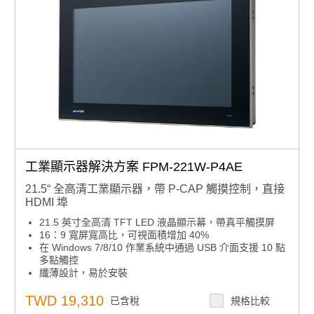
工業顯示器解決方案 FPM-221W-P4AE
21.5“ 全高清工業顯示器，帶 P-CAP 觸摸控制，直接
HDMI 埠
21.5 英寸全高清 TFT LED 液晶顯示幕，帶真平觸摸屏
16：9 寬屏寬高比，可視面積增加 40%
在 Windows 7/8/10 作業系統中通過 USB 介面支援 10 點
多點觸控
纖薄設計，易於安裝
支援各種安裝選項：面板、牆壁、桌面和 VESA 臂
具有可靠玻璃表面和 P-CAP 觸控控制的觸摸屏
TWD 19,310
已含稅
規格比較
堅固的系統，採用壓鑄鋁底盤和IP66級鋁合金前擋板