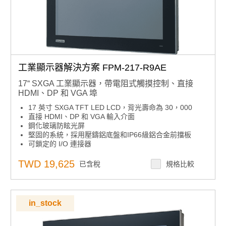
工業顯示器解決方案 FPM-217-R9AE
17“ SXGA 工業顯示器，帶電阻式觸摸控制、直接
HDMI、DP 和 VGA 埠
17 英寸 SXGA TFT LED LCD，背光壽命為 30，000
直接 HDMI、DP 和 VGA 輸入介面
鋼化玻璃防眩光屏
堅固的系統，採用壓鑄鋁底盤和IP66級鋁合金前擋板
可鎖定的 I/O 連接器
纖薄設計，易於安裝
支援各種安裝選項：面板、桌面和 VESA 臂
TWD 19,625
已含稅
規格比較
支援 12V 直流和 24V 直流
in_stock