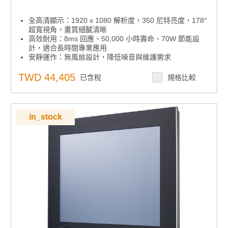
全高清顯示：1920 x 1080 解析度，350 尼特亮度，178°
超寬視角，畫質細膩清晰
高效耐用：8ms 回應、50,000 小時壽命、70W 節能設
計，適合長時間專業應用
安靜運作：無風扇設計，降低噪音與維護需求
多媒體互動：內建 10W x 2 揚聲器，可選配多點觸控，
支援多元操作模式
TWD 44,405
已含稅
規格比較
in_stock