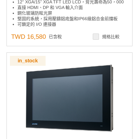
12“ XGA/15” XGA TFT LED LCD，背光壽命為50，000
直接 HDMI、DP 和 VGA 輸入介面
鋼化玻璃防眩光屏
堅固的系統，採用壓鑄鋁底盤和IP66級鋁合金前擋板
可鎖定的 I/O 連接器
纖薄設計，易於安裝
支援各種安裝選項：面板、桌面和 VESA 臂
TWD 16,580
已含稅
規格比較
支援 12V 直流和 24V 直流
in_stock