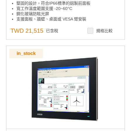
堅固的設計，符合IP66標準的鋁製前面板
寬工作溫度範圍支援 -20~60°C
鋼化玻璃防眩光屏
支援面板、牆壁、桌面或 VESA 臂安裝
用於觸控螢幕功能的USB介面
後蓋上的OSD控制板
TWD 21,515
已含稅
規格比較
可鎖定的 I/O 連接器
in_stock