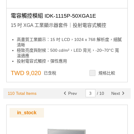
電容觸控模組 IDK-1115P-50XGA1E
15 吋 XGA 工業顯示器套件｜投射電容式觸控
高畫質工業顯示：15 吋 LCD，1024 x 768 解析度，細膩
清晰
極致亮度與耐候：500 cd/m²，LED 背光，-20~70°C 寬
溫適應
投射電容式觸控，彈性應用
高效連接整合：LVDS 介面，內建 LED 驅動板，USB 觸
控控制器
TWD 9,020
已含稅
規格比較
專業客製選配：AR 表面處理、光學貼合可依需求訂製
安裝提醒：需另備 LVDS 與背光電纜連接單板電腦
110 Total Items
Prev
/
10
Next
in_stock