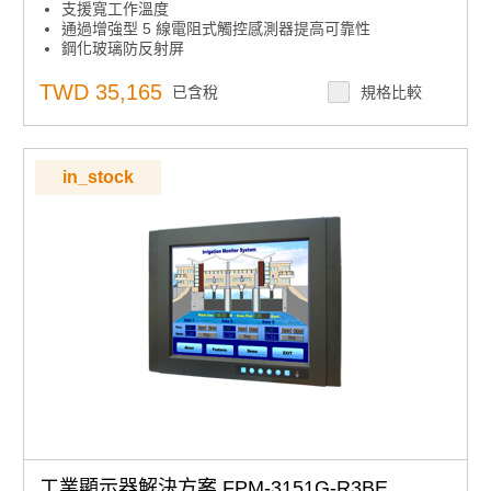
支援寬工作溫度
通過增強型 5 線電阻式觸控感測器提高可靠性
鋼化玻璃防反射屏
全機櫃接地隔離保護
支援 VGA/DVI 輸入、雙點觸控介面和兩個電源輸入
TWD 35,165
已含稅
規格比較
前置可鎖定 OSD 薄膜按鍵，具有使用者定義的亮度設置
能源之星認證
前面板符合IP65標準
支援面板、VESA、壁掛式和桌面支架安裝
in_stock
工業顯示器解決方案 FPM-3151G-R3BE