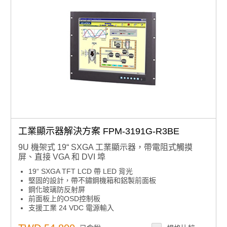
工業顯示器解決方案 FPM-3191G-R3BE
9U 機架式 19“ SXGA 工業顯示器，帶電阻式觸摸
屏、直接 VGA 和 DVI 埠
19“ SXGA TFT LCD 帶 LED 背光
堅固的設計，帶不鏽鋼機箱和鋁製前面板
鋼化玻璃防反射屏
前面板上的OSD控制板
支援工業 24 VDC 電源輸入
支援面板、牆壁、桌面、機架或 VESA 臂安裝
前面板符合IP65標準