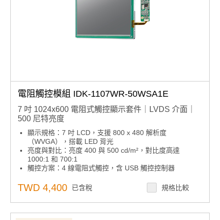
電阻觸控模組 IDK-1107WR-50WSA1E
7 吋 1024x600 電阻式觸控顯示套件｜LVDS 介面｜
500 尼特亮度
顯示規格：7 吋 LCD，支援 800 x 480 解析度
（WVGA），搭載 LED 背光
亮度與對比：亮度 400 與 500 cd/m²，對比度高達
1000:1 和 700:1
觸控方案：4 線電阻式觸控，含 USB 觸控控制器
介面與功耗：LVDS 6/8 位元訊號介面，面板功耗低至
3.35W / 3.57W
TWD 4,400
已含稅
規格比較
內建功能：LED 驅動板內建，支援寬溫操作範圍
-20~70°C