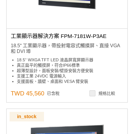
工業顯示器解決方案 FPM-7181W-P3AE
18.5“ 工業顯示器，帶投射電容式觸摸屏、直接 VGA
和 DVI 埠
18.5“ WXGA TFT LED 液晶屏寬屏顯示器
真正扁平的觸摸屏，符合IP66標準
超薄型設計，面板安裝/壁掛安裝方便安裝
支援工業 24VDC 電源輸入
支援面板、牆壁、桌面和 VESA 臂安裝
後面板上的OSD控制板
投射電容式觸摸屏，帶多點觸控。
TWD 45,560
已含稅
規格比較
堅固的設計，採用 SECC 機箱和鎂合金前面板
可鎖定的 I/O 連接器
in_stock