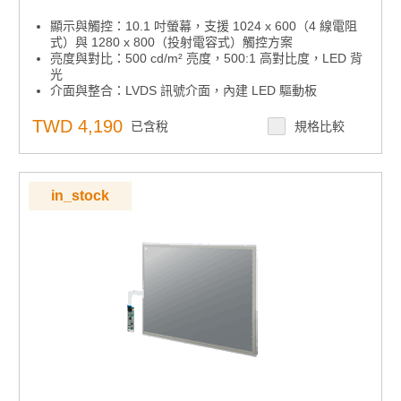
顯示與觸控：10.1 吋螢幕，支援 1024 x 600（4 線電阻
式）與 1280 x 800（投射電容式）觸控方案
亮度與對比：500 cd/m² 亮度，500:1 高對比度，LED 背
光
介面與整合：LVDS 訊號介面，內建 LED 驅動板
觸控控制：附 USB 觸控控制器
進階選配：AR 表面處理與光學貼合（可選）
TWD 4,190
已含稅
規格比較
in_stock