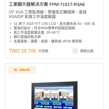
工業顯示器解決方案 FPM-7151T-R3AE
15“ XGA 工業監視器，帶電阻式觸摸屏、直接
VGA/DP 和寬工作溫度範圍
15 英寸 XGA TFT LED LCD，背光壽命為 50，000 次
堅固的設計，符合IP66標準的鋁製前面板
寬工作溫度範圍支援 -20~60°C
鋼化玻璃防眩光屏
支援面板、牆壁、桌面、機架或 VESA 臂安裝
組合RS-232和USB介面，用於觸摸屏功能
後蓋上的OSD控制板
TWD 29,705
已含稅
規格比較
可鎖定的 I/O 連接器
in_stock