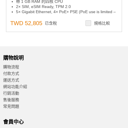
帶 1 GB RAM 的四核 CPU
2× SIM, eSIM Ready, TPM 2.0
5× Gigabit Ethernet, 4× PoE+ PSE (PoE use is limited –
see the ICR-4453 user manual), Dual-Band WiFi
SFP Connector for SFP modules up to 10 Gbps
TWD 52,805
已含稅
規格比較
RS232, RS485, CAN BUS, GNSS Receiver, 2× DI, 2×
DO, USB Host, Micro SD Card
堅固的金屬蓋，安裝方式可選壁掛或DIN
寬廣的操作溫度範圍
購物說明
購物流程
付款方式
運送方式
網站功能介紹
行銷活動
售後服務
常見問題
會員中心