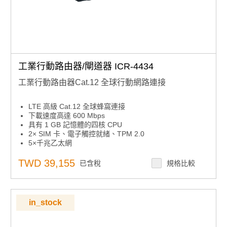
工業行動路由器/閘道器 ICR-4434
工業行動路由器Cat.12 全球行動網路連接
LTE 高級 Cat.12 全球蜂窩連接
下載速度高達 600 Mbps
具有 1 GB 記憶體的四核 CPU
2× SIM 卡、電子觸控就緒、TPM 2.0
5×千兆乙太網
SFP 連接器，適用於高達 10 Gbps 的 SFP 模組
RS232， RS485， CAN總線， GNSS接收器， 2× DI，
TWD 39,155
已含稅
規格比較
2× DO， USB主機， 微型SD卡
堅固的金屬蓋，帶牆壁和 DIN 安裝選項
寬工作溫度範圍
in_stock