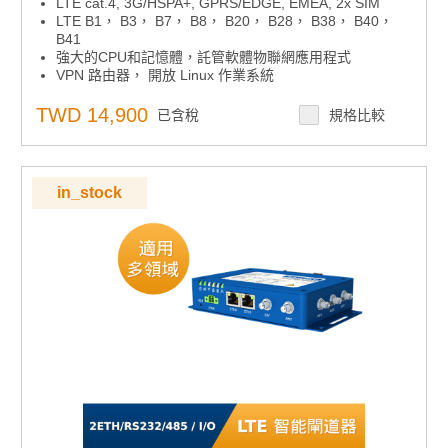
LTE cat.4, 3G/HSPA+, GPRS/EDGE, EMEA, 2x SIM
LTE B1， B3， B7， B8， B20， B28， B38， B40，
B41
強大的CPU和記憶體，託管軟體物聯網應用程式
VPN 路由器， 開放 Linux 作業系統
DIN導軌和壁掛式安裝
2x ETH
TWD 14,900
已含稅
規格比較
1x RS232， 1x RS485
I/O 1x DI + 1x DO
工作溫度 –40 °C 至 +75 °C，電源 9 至 36 V DC
認證： CE， E8
in_stock
高級網路、診斷、VPN 支援、防火牆