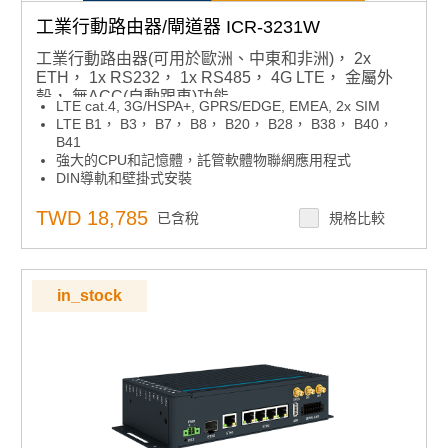
工業行動路由器/閘道器 ICR-3231W
工業行動路由器(可用於歐洲、中東和非洲)， 2x
ETH， 1x RS232， 1x RS485， 4G LTE， 金屬外
殼， 無ACC(自動跟車)功能
LTE cat.4, 3G/HSPA+, GPRS/EDGE, EMEA, 2x SIM
LTE B1， B3， B7， B8， B20， B28， B38， B40，
B41
強大的CPU和記憶體，託管軟體物聯網應用程式
DIN導軌和壁掛式安裝
GNSS 接收器，使用 MU-MIMO 技術的 Wi-Fi 802.11ac
2x 乙太坊， 1x RS232， 1x RS485， I/O 1x DI + 1x DO
TWD 18,785
已含稅
規格比較
工作溫度 –40 °C 至 +75 °C，電源 9 至 36 V DC
認證： CE， E8
高級網路、診斷、VPN 支援、防火牆
in_stock