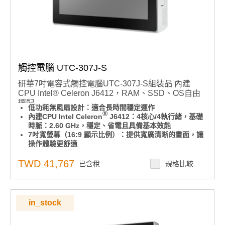
觸控電腦 UTC-307J-S
研華7吋電容式觸控電腦UTC-307J-S組裝品 內建
CPU Intel® Celeron J6412，RAM、SSD、OS自由
選配
低功耗無風扇設計：適合長時間穩定運作
®
內建CPU Intel Celeron
J6412：4核心/4執行緒，基礎
時脈：2.60 GHz，穩定、省電且具備基本效能
7吋寬螢幕（16:9 顯示比例）：提供寬廣清晰的畫面，讓
操作體驗更舒適
前面板達IP65防水防塵等級：適用於工廠、廚房、戶外等
多種場合
TWD 41,767
已含稅
規格比較
可橫放也可直立使用，不受空間限制，彈性對應各種需求
支援VESA 75*75mm標準壁掛孔：安裝多元，自由擴充不
設限
支援 Windows 10
in_stock
點擊查看
為什麼要用Win10 IOT版本？與PRO版本有什麼差異?