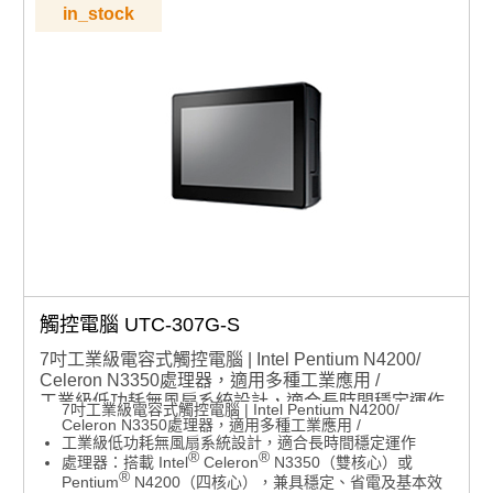
可橫放也可直立使用，不受空間限制，彈性對應各種需求
in_stock
支援 VESA 100mm 標準壁掛孔：安裝多元，自由擴充不
設限
穩定作業系統：內建 Windows 11 IOT ENT LTSC 2024
版本(也可支援Windows 10)
點擊查看
為什麼要用Windows IOT版本？與PRO版本有什麼差異?
此組態也可以搭配不同RAM、SSD規格，若有需要客製
化搭配請洽業務諮詢，須注意：組裝品交期較長，交期以
業務確認為準
支援DeviceOn/iService軟體，進行遠端設備管理
觸控電腦 UTC-307G-S
7吋工業級電容式觸控電腦 | Intel Pentium N4200/
Celeron N3350處理器，適用多種工業應用 /
工業級低功耗無風扇系統設計，適合長時間穩定運作
7吋工業級電容式觸控電腦 | Intel Pentium N4200/
®
®
處理器：搭載 Intel
Celeron
N3350（雙核心）或
Celeron N3350處理器，適用多種工業應用 /
®
Pentium
工業級低功耗無風扇系統設計，適合長時間穩定運作
N4200（四核心），兼具穩定、省電及基
®
®
處理器：搭載 Intel
Celeron
N3350（雙核心）或
本效能
®
Pentium
N4200（四核心），兼具穩定、省電及基本效
介面支援：2 組網路孔、2 個 COM 埠（COM2 支援