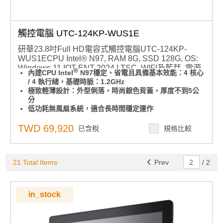
觸控電腦 UTC-124KP-WUS1E
研華23.8吋Full HD電容式觸控電腦UTC-124KP-
WUS1ECPU Intel® N97, RAM 8G, SSD 128G, OS:
Windows 11 IOT ENT 2024 LTSC, WIFI及藍芽, 電源
®
內建CPU Intel
N97穩定、省電且具備基本效能：4 核心
線（台灣）
/ 4 執行緒，基礎時脈：1.2GHz
極致輕薄設計：外型俐落，時尚銀色背蓋，厚度不到5公
分
低功耗無風扇系統，適合長時間穩定運作
23.8吋寬螢幕（16:9 顯示比例）：提供寬廣清晰的畫
面，讓操作體驗更舒適
TWD 69,920
已含稅
規格比較
前面板達 IP65 防水防塵等級：適用於工廠、廚房、戶外
等多種場合。
極簡背蓋設計，支援三向 I/O 走線，佈線整齊清爽，維護
21 Total Items
更輕鬆
Prev
/
2
可橫放也可直立使用，不受空間限制，彈性對應各種需求
支援 VESA 100*100mm 標準壁掛孔：安裝多元，自由擴
充不設限
in_stock
穩定作業系統：內建 Windows 11 IOT ENT LTSC 2024
版本(也可支援Windows 10)
點擊查看