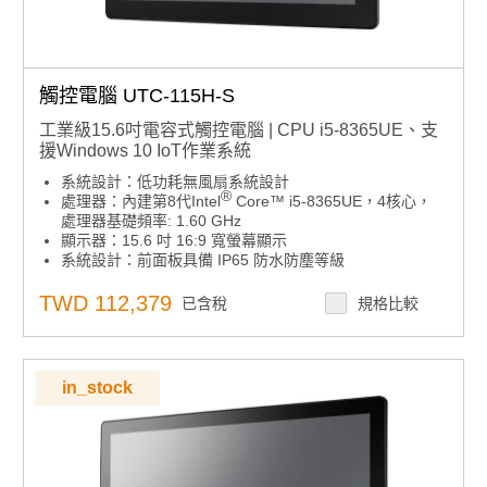
觸控電腦 UTC-115H-S
工業級15.6吋電容式觸控電腦 | CPU i5-8365UE、支
援Windows 10 IoT作業系統
系統設計：低功耗無風扇系統設計
®
處理器：內建第8代Intel
Core™ i5-8365UE，4核心，
處理器基礎頻率: 1.60 GHz
顯示器：15.6 吋 16:9 寬螢幕顯示
系統設計：前面板具備 IP65 防水防塵等級
機構設計：支援橫向與縱向螢幕方向顯示、採用三路 I/O
電纜布線的整潔後蓋設計
TWD 112,379
已含稅
規格比較
安裝方式：採用 VESA 100 mm 標準安裝孔，滿足多元安
裝需求
作業系統支援：Windows 10 IoT作業系統
in_stock