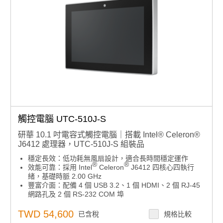
觸控電腦 UTC-510J-S
研華 10.1 吋電容式觸控電腦｜搭載 Intel® Celeron®
J6412 處理器，UTC-510J-S 組裝品
穩定長效：低功耗無風扇設計，適合長時間穩定運作
®
®
效能可靠：採用 Intel
Celeron
J6412 四核心四執行
緒，基礎時脈 2.00 GHz
豐富介面：配備 4 個 USB 3.2、1 個 HDMI、2 個 RJ-45
網路孔及 2 個 RS-232 COM 埠
多系統支援：兼容 Windows 10、Windows 11 及 Ubuntu
22.04
TWD 54,600
已含稅
規格比較
寬廣視野：16:10 比例 1280 x 800 解析度寬螢幕，提升