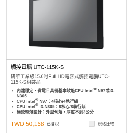
為什麼要用Windows IOT版本？與PRO版本有什麼差異?
此組態也可以搭配不同RAM、SSD規格，若有需要客製
化搭配請洽業務諮詢，須注意：組裝品交期較長，交期以
業務確認為準
觸控電腦 UTC-115K-S
研華工業級15.6吋Full HD電容式觸控電腦UTC-
115K-S組裝品
®
內建穩定、省電且具備基本效能CPU Intel
N97或i3-
N305
®
CPU Intel
N97：4核心/4執行緒
®
CPU Intel
i3-N305：8核心/8執行緒
極致輕薄設計：外型俐落，厚度不到3公分
工業級低功耗無風扇系統，適合長時間穩定運作
15.6 吋寬螢幕（16:9 顯示比例）：提供寬廣清晰的畫
TWD 50,168
已含稅
規格比較
面，讓操作體驗更舒適