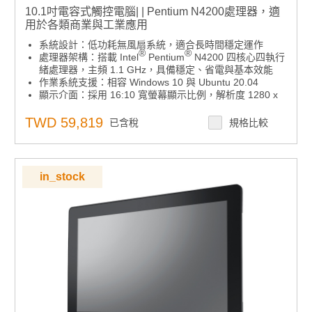
10.1吋電容式觸控電腦| | Pentium N4200處理器，適
用於各類商業與工業應用
系統設計：低功耗無風扇系統，適合長時間穩定運作
®
®
處理器架構：搭載 Intel
Pentium
N4200 四核心四執行
緒處理器，主頻 1.1 GHz，具備穩定、省電與基本效能
作業系統支援：相容 Windows 10 與 Ubuntu 20.04
顯示介面：採用 16:10 寬螢幕顯示比例，解析度 1280 x
800，提供寬廣清晰畫面與良好操作體驗
安裝彈性：支援橫放或直立安裝，彈性適應不同空間與使
TWD 59,819
已含稅
規格比較
用需求
防護等級：前面板達 IP65 防水防塵等級，適用於工廠、
廚房與戶外等嚴苛環境
安裝介面：支援 VESA 75x75 mm 標準壁掛孔，方便靈活
in_stock
安裝與擴充