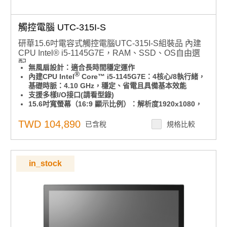
觸控電腦 UTC-315I-S
研華15.6吋電容式觸控電腦UTC-315I-S組裝品 內建
CPU Intel® i5-1145G7E，RAM、SSD、OS自由選
配
無風扇設計：適合長時間穩定運作
®
內建CPU Intel
Core™ i5-1145G7E：4核心/8執行緒，
基礎時脈：4.10 GHz，穩定、省電且具備基本效能
支援多樣I/O接口(請看型錄)
15.6吋寬螢幕（16:9 顯示比例）：解析度1920x1080，
提供寬廣清晰的畫面，讓操作體驗更舒適
前面板達IP65防水防塵等級：適用於工廠、廚房、戶外等
TWD 104,890
已含稅
規格比較
多種場合
可橫放也可直立使用，不受空間限制，彈性對應各種需求
支援VESA 75*75mm標準壁掛孔：安裝多元，自由擴充不
設限
in_stock
支援 Windows 10
點擊查看
為什麼要用Win10 IOT版本？與PRO版本有什麼差異?