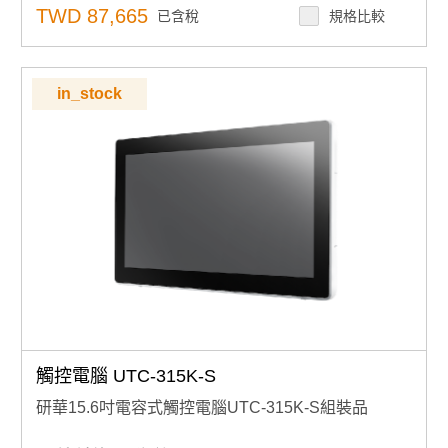
前面板達 IP65 防水防塵等級：適用於工廠、廚房、戶外
TWD 87,665
已含稅
規格比較
等多種場合
極簡背蓋設計，支援三向 I/O 走線，佈線整齊清爽，維護
更輕鬆
可橫放也可直立使用，不受空間限制，彈性對應各種需求
in_stock
支援 VESA 100mm 標準壁掛孔：安裝多元，自由擴充不
設限
穩定作業系統：內建 Windows 11 IOT ENT LTSC 2024
版本(也可支援Windows 10)
點擊查看
為什麼要用Windows IOT版本？與PRO版本有什麼差異?
此組態也可以搭配不同RAM、SSD規格，若有需要客製
化搭配請洽業務諮詢，須注意：組裝品交期較長，交期以
業務確認為準
支援DeviceOn/iService軟體，進行遠端設備管理
觸控電腦 UTC-315K-S
研華15.6吋電容式觸控電腦UTC-315K-S組裝品