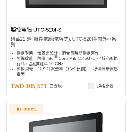
觸控電腦 UTC-520I-S
研華21.5吋觸控電腦(電容式), UTC-520I金屬外框系
列
穩定耐用：無風扇設計，適合長時間穩定運作
®
強悍效能：內建 Intel
Core™ i5-1145G7E，4核心/8執
行緒，基礎時脈4.10 GHz
極致視覺：21.5 吋寬螢幕（16:9 比例），提供清晰寬廣
畫面
工業防護：IP65 防水防塵前面板，適合嚴苛環境使用
堅固外殼：一體成型鋁框，耐用穩固
TWD 105,531
已含稅
規格比較
靈活擺放：橫放直立皆宜，空間彈性大
多元安裝：符合 VESA 100 mm 標準孔位，安裝方便
周邊整合：側邊導槽設計，便於設備擴充
in_stock