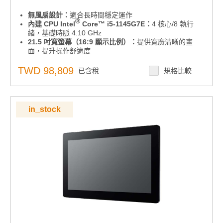
無風扇設計：
適合長時間穩定運作
®
內建 CPU Intel
Core™ i5-1145G7E：
4 核心/8 執行
緒，基礎時脈 4.10 GHz
21.5 吋寬螢幕（16:9 顯示比例）：
提供寬廣清晰的畫
面，提升操作舒適度
前面板達 IP65 防水防塵等級：
適用工廠、廚房、戶外等
多種場合
TWD 98,809
已含稅
規格比較
靈活擺放：
可橫放或直立使用，彈性符合各種空間需求
支援 VESA 75x75 mm 標準壁掛孔：
安裝多元，自由擴
充不受限
作業系統支援：
預載 Windows 10
in_stock
點擊查看
為什麼要用 Win10 IoT 版本？與 PRO 版本有何差異？