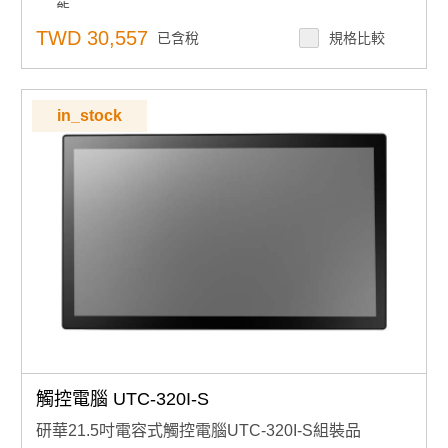
能
RS-232/422/485）、2 個 USB 3.0 及 PoE 供電
介面支援：2 組網路孔、2 個 COM 埠（COM2 支援 RS-
作業系統支援：Windows 10
TWD 30,557
已含稅
規格比較
232/422/485）、2 個 USB 3.0 及 PoE 供電
顯示解析度：800 x 480
作業系統支援：Windows 10
顯示器：寬螢幕 16:10 比例，提供寬廣且清晰的畫
顯示解析度：800 x 480
面，提升操作舒適度
顯示器：寬螢幕 16:10 比例，提供寬廣且清晰的畫面，提
機構設計：支援橫放與直立使用，彈性應對不同空間
in_stock
升操作舒適度
與需求
機構設計：支援橫放與直立使用，彈性應對不同空間與需
系統設計：前面板達 IP65 防水防塵等級，適用工
求
廠、廚房及戶外等多種環境
系統設計：前面板達 IP65 防水防塵等級，適用工廠、廚
安裝方式：支援 VESA 75 x 75 mm 標準壁掛孔，安
房及戶外等多種環境
裝靈活且自由擴充
安裝方式：支援 VESA 75 x 75 mm 標準壁掛孔，安裝靈
活且自由擴充
觸控電腦 UTC-320I-S
研華21.5吋電容式觸控電腦UTC-320I-S組裝品