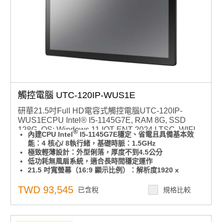
觸控電腦 UTC-120IP-WUS1E
研華21.5吋Full HD電容式觸控電腦UTC-120IP-
WUS1ECPU Intel® I5-1145G7E, RAM 8G, SSD
128G, OS: Windows 11 IOT ENT 2024 LTSC, WIFI
®
內建CPU Intel
I5-1145G7E穩定、省電且具備基本效
及藍芽, 電源線（台灣）
能：4 核心/ 8執行緒，基礎時脈：1.5GHz
極致輕薄設計：外型俐落，厚度不到4.5公分
低功耗無風扇系統，適合長時間穩定運作
21.5 吋寬螢幕（16:9 顯示比例）：解析度1920 x
1080，提供寬廣清晰的畫面，讓操作體驗更舒適
前面板達 IP65 防水防塵等級：適用於工廠、廚房、戶外
TWD 93,545
已含稅
規格比較
等多種場合
極簡背蓋設計，支援三向 I/O 走線，佈線整齊清爽，維護
更輕鬆