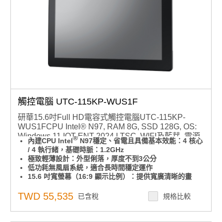
觸控電腦 UTC-115KP-WUS1F
研華15.6吋Full HD電容式觸控電腦UTC-115KP-
WUS1FCPU Intel® N97, RAM 8G, SSD 128G, OS:
Windows 11 IOT ENT 2024 LTSC, WIFI及藍芽, 電源
®
內建CPU Intel
N97穩定、省電且具備基本效能：4 核心
線（台灣）
/ 4 執行緒，基礎時脈：1.2GHz
極致輕薄設計：外型俐落，厚度不到3公分
低功耗無風扇系統，適合長時間穩定運作
15.6 吋寬螢幕（16:9 顯示比例）：提供寬廣清晰的畫
面，讓操作體驗更舒適
前面板達 IP65 防水防塵等級：適用於工廠、廚房、戶外
TWD 55,535
已含稅
規格比較
等多種場合
極簡背蓋設計，支援三向 I/O 走線，佈線整齊清爽，維護
更輕鬆