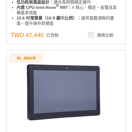
低功耗無風扇設計：
適合長時間穩定運作
®
內建 CPU Intel Atom
N97：
4 核心，穩定、省電且具
備基本效能
15.6 吋寬螢幕（16:9 顯示比例）：
提供寬廣清晰的畫
面，提升操作舒適度
前面板達 IP65 防水防塵等級：
適用工廠、廚房、戶外等
多種場合
TWD 47,440
已含稅
規格比較
靈活擺放：
可橫放或直立使用，彈性符合各種空間需求
支援 VESA 75x75 mm 標準壁掛孔：
安裝多元，自由擴
充不受限
作業系統支援：
預載 Windows 10
in_stock
點擊查看
為什麼要用 Win10 IoT 版本？與 PRO 版本有何差異？