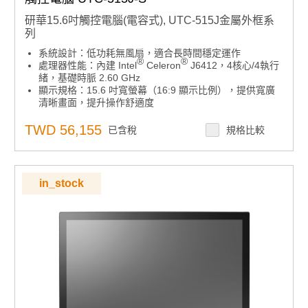
研華15.6吋觸控電腦(電容式), UTC-515J金屬外框系
列
系統設計：低功耗無風扇，適合長時間穩定運作
®
®
處理器性能：內建 Intel
Celeron
J6412，4核心/4執行
緒，基礎時脈 2.60 GHz
顯示規格：15.6 吋寬螢幕（16:9 顯示比例），提供寬廣
清晰畫面，提升操作舒適度
防護等級：前面板達 IP65 防水防塵，適用工廠、廚房、
半戶外多種場合
TWD 56,155
已含稅
規格比較
機殼設計：一體成型鋁框，堅固耐用
擺放彈性：可橫放或直立使用，適應多種空間需求
安裝標準：符合 VESA 100 mm 標準安裝孔，滿足多元安
裝需求
in_stock
整合便利：側邊導槽設計，方便週邊設備整合