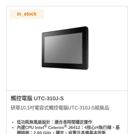
前面板達 IP65 防水防塵等級：適用於工廠、廚房、戶外
等多種場合
極簡背蓋設計，支援三向 I/O 走線，佈線整齊清爽，維護
in_stock
更輕鬆
可橫放也可直立使用，不受空間限制，彈性對應各種需求
支援 VESA 100mm 標準壁掛孔：安裝多元，自由擴充不
設限
支援 Windows 10/Windows 11
觸控電腦 UTC-310J-S
研華10.1吋電容式觸控電腦UTC-310J-S組裝品
低功耗無風扇設計：適合長時間穩定運作
®
®
內建CPU Intel
Celeron
J6412：4核心/4執行緒，基
礎時脈：2.60 GHz，穩定、省電且具備基本效能