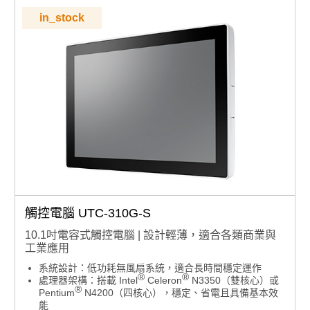
可橫放也可直立使用，不受空間限制，彈性對應各種需求
in_stock
支援 VESA 100mm 標準壁掛孔：安裝多元，自由擴充不
設限
穩定作業系統：內建 Windows 11 IOT ENT LTSC 2024
版本(也可支援Windows 10)
點擊查看
為什麼要用Windows IOT版本？與PRO版本有什麼差異?
此組態也可以搭配不同RAM、SSD規格，若有需要客製
化搭配請洽業務諮詢，須注意：組裝品交期較長，交期以
業務確認為準
觸控電腦 UTC-310G-S
10.1吋電容式觸控電腦 | 設計輕薄，適合各類商業與
工業應用
系統設計：低功耗無風扇系統，適合長時間穩定運作
®
®
處理器架構：搭載 Intel
Celeron
N3350（雙核心）或
®
Pentium
N4200（四核心），穩定、省電且具備基本效
能