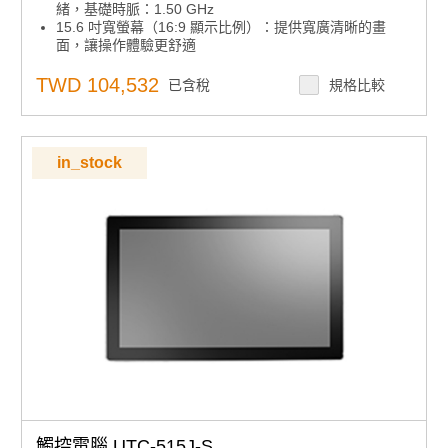
緒，基礎時脈：1.50 GHz
15.6 吋寬螢幕（16:9 顯示比例）：提供寬廣清晰的畫
面，讓操作體驗更舒適
前面板為IP65防水防塵等級：適用於工廠、廚房、半戶外
空間等多種場合
TWD 104,532
已含稅
規格比較
一體成型鋁框外殼設計
可橫放也可直立使用，不受空間限制，彈性對應各種需求
符合 VESA 100 mm 標準安裝孔，滿足多樣安裝需求
側邊導槽設計，便於整合週邊設備
in_stock
觸控電腦 UTC-515J-S