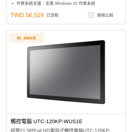
作業系統支援：支援 Windows 10 作業系統
顯示介面：寬螢幕設計（16:10 顯示比例），提供清晰寬
廣的視野
TWD 56,519
已含稅
規格比較
安裝方式：可橫放或直立使用，彈性應對各種空間需求
防護等級：前面板達 IP65 防水防塵等級，適用於工廠、
廚房、戶外等環境
壁掛支援：支援 VESA 75x75mm 標準壁掛孔，安裝靈活
in_stock
觸控電腦 UTC-120KP-WUS1E
研華21.5吋Full HD電容式觸控電腦UTC-120KP-