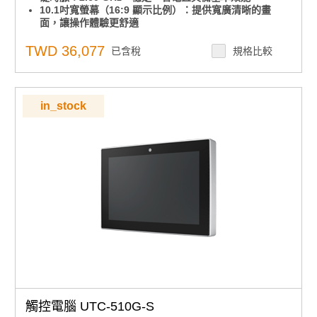
10.1吋寬螢幕（16:9 顯示比例）：提供寬廣清晰的畫
面，讓操作體驗更舒適
前面板達IP65防水防塵等級：適用於工廠、廚房、戶外等
多種場合
TWD 36,077
已含稅
規格比較
可橫放也可直立使用，不受空間限制，彈性對應各種需求
支援VESA 75*75mm標準壁掛孔：安裝多元，自由擴充不
設限
支援 Windows 10/Windows 11
in_stock
點擊查看
為什麼要用Win10 IOT版本？與PRO版本有什麼差異?
觸控電腦 UTC-510G-S