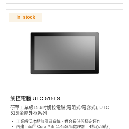
操作舒適度
靈活擺放：橫放與直立自由選擇，適應各種空間需求
工業防護：IP65 等級前面板，耐用防水防塵適用多種環
in_stock
境
面板安裝：可拆卸塑膠框架設計，便利面板整合
多元安裝：支援 VESA 75x75mm 標準壁掛孔，自由擴充
不受限
觸控電腦 UTC-515I-S
研華工業級15.6吋觸控電腦(電阻式/電容式), UTC-
515I金屬外框系列
工業級低功耗無風扇系統，適合長時間穩定運作
®
內建 Intel
Core™ i5-1145G7E處理器：4核心/8執行