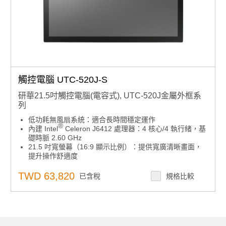
觸控電腦 UTC-520J-S
研華21.5吋觸控電腦(電容式), UTC-520J金屬外框系
列
低功耗無風扇系統：適合長時間穩定運作
®
內建 Intel
Celeron J6412 處理器：4 核心/4 執行緒，基
礎時脈 2.60 GHz
21.5 吋寬螢幕（16:9 顯示比例）：提供寬廣清晰畫面，
提升操作舒適度
前面板 IP65 防水防塵：適用工廠、廚房、半戶外等多種
環境
TWD 63,820
已含稅
規格比較
一體成型鋁框外殼設計：堅固耐用
多向擺放彈性：可橫放或直立使用，適應多樣空間需求
符合 VESA 100 mm 標準安裝孔：支持多種安裝方式
側邊導槽設計：方便整合週邊設備