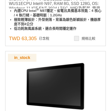
WUS1ECPU Intel® N97, RAM 8G, SSD 128G, OS:
Windows 11 IOT ENT 2024 LTSC, WIFI及藍芽, 電源
®
內建CPU Intel
N97穩定、省電且具備基本效能：4 核心
線（台灣）
/ 4 執行緒，基礎時脈：1.2GHz
極致輕薄設計：外型俐落，背蓋為銀色新穎設計，機器厚
度不到4公分
低功耗無風扇系統，適合長時間穩定運作
21.5 吋寬螢幕（16:9 顯示比例）：提供寬廣清晰的畫
面，讓操作體驗更舒適
TWD 63,305
已含稅
規格比較
前面板達 IP65 防水防塵等級：適用於工廠、廚房、戶外
等多種場合
極簡背蓋設計，支援三向 I/O 走線，佈線整齊清爽，維護
更輕鬆
in_stock
可橫放也可直立使用，不受空間限制，彈性對應各種需求
支援 VESA 100*100mm 標準壁掛孔：安裝多元，自由擴
充不設限
穩定作業系統：內建 Windows 11 IOT ENT LTSC 2024
版本(也可支援Windows 10)
點擊查看
為什麼要用Windows IOT版本？與PRO版本有什麼差異?
此組態也可以搭配不同RAM、SSD規格，若有需要客製
化搭配請洽業務諮詢，須注意：組裝品交期較長，交期以
業務確認為準