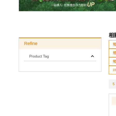
相
Refine
Product Tag
I
5 