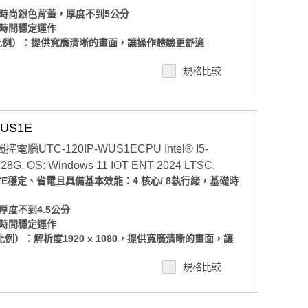
時尚銀色背蓋，厚度不到5公分
時間穩定運作
 顯示比例）：提供寬廣清晰的畫面，讓操作體驗更舒適
塵等級：適用於工廠、廚房、戶外等多種場合。
規格比較
/O 走線，佈線整齊清爽，維護更輕鬆
空間限制，彈性對應各種需求
mm 標準壁掛孔：安裝多元，自由擴充不設限
 11 IOT ENT LTSC 2024 版本(也可支援Windows
US1E
ows IOT版本？與PRO版本有什麼差異?
電腦UTC-120IP-WUS1ECPU Intel® I5-
M、SSD規格，若有需要客製化搭配請洽業務諮詢，須注
28G, OS: Windows 11 IOT ENT 2024 LTSC,
以業務確認為準
5G7E穩定、省電且具備基本效能：4 核心/ 8執行緒，基礎時
）
度不到4.5公分
時間穩定運作
顯示比例）：解析度1920 x 1080，提供寬廣清晰的畫面，讓
規格比較
塵等級：適用於工廠、廚房、戶外等多種場合
/O 走線，佈線整齊清爽，維護更輕鬆
空間限制，彈性對應各種需求