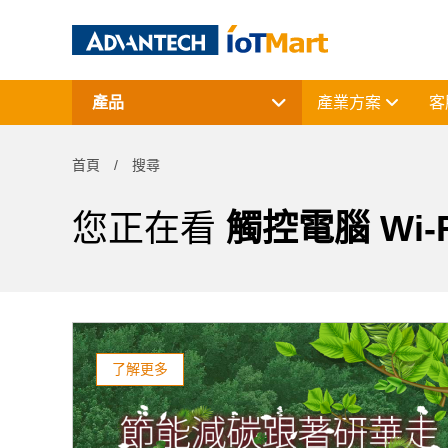
產品
產業方案
客
網通產品
資料擷取與控制
首頁
搜尋
電腦平台
終端解決方案
周邊應用組件
您正在看
觸控電腦 Wi-
授權軟體與研華課程
了解更多