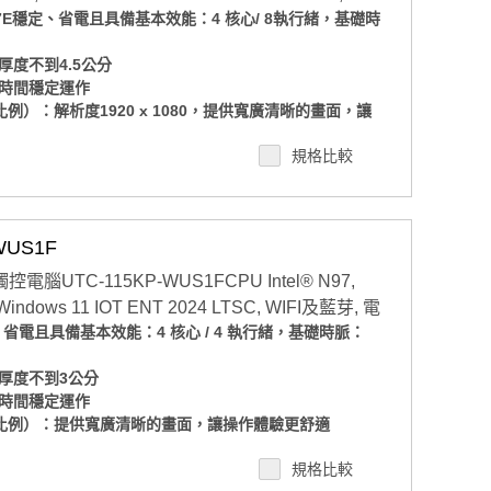
5G7E穩定、省電且具備基本效能：4 核心/ 8執行緒，基礎時
）
度不到4.5公分
時間穩定運作
顯示比例）：解析度1920 x 1080，提供寬廣清晰的畫面，讓
規格比較
塵等級：適用於工廠、廚房、戶外等多種場合
/O 走線，佈線整齊清爽，維護更輕鬆
空間限制，彈性對應各種需求
標準壁掛孔：安裝多元，自由擴充不設限
WUS1F
 11 IOT ENT LTSC 2024 版本(也可支援Windows
控電腦UTC-115KP-WUS1FCPU Intel® N97,
ows IOT版本？與PRO版本有什麼差異?
 Windows 11 IOT ENT 2024 LTSC, WIFI及藍芽, 電
M、SSD規格，若有需要客製化搭配請洽業務諮詢，須注
、省電且具備基本效能：4 核心 / 4 執行緒，基礎時脈：
以業務確認為準
ce軟體，進行遠端設備管理
厚度不到3公分
時間穩定運作
 顯示比例）：提供寬廣清晰的畫面，讓操作體驗更舒適
塵等級：適用於工廠、廚房、戶外等多種場合
規格比較
/O 走線，佈線整齊清爽，維護更輕鬆