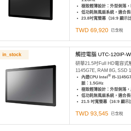
極致輕薄設計：外型俐落，
低功耗無風扇系統，適合長
23.8吋寬螢幕（16:9
前面板達 IP65 防水防
TWD 69,920
已含稅
極簡背蓋設計，支援三向 I
可橫放也可直立使用，不受
支援 VESA 100*100
穩定作業系統：內建 Windows
觸控電腦 UTC-120IP-W
in_stock
10)
點擊查看
為什麼要用Wind
研華21.5吋Full HD電容式觸控
此組態也可以搭配不同RA
1145G7E, RAM 8G, SSD 1
意：組裝品交期較長，交期
®
內建CPU Intel
I5-114
WIFI及藍芽, 電源線（台灣
脈：1.5GHz
極致輕薄設計：外型俐落，厚
低功耗無風扇系統，適合長
21.5 吋寬螢幕（16:9 
操作體驗更舒適
TWD 93,545
已含稅
前面板達 IP65 防水防
極簡背蓋設計，支援三向 I
可橫放也可直立使用，不受