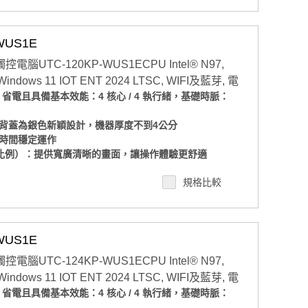
空間限制，彈性對應各種需求
標準壁掛孔：安裝多元，自由擴充不設限
 11 IOT ENT LTSC 2024 版本(也可支援Windows
WUS1E
ows IOT版本？與PRO版本有什麼差異?
控電腦UTC-120KP-WUS1ECPU Intel® N97,
M、SSD規格，若有需要客製化搭配請洽業務諮詢，須注
 Windows 11 IOT ENT 2024 LTSC, WIFI及藍芽, 電
以業務確認為準
、省電且具備基本效能：4 核心 / 4 執行緒，基礎時脈：
背蓋為銀色新穎設計，機器厚度不到4公分
時間穩定運作
 顯示比例）：提供寬廣清晰的畫面，讓操作體驗更舒適
塵等級：適用於工廠、廚房、戶外等多種場合
規格比較
/O 走線，佈線整齊清爽，維護更輕鬆
空間限制，彈性對應各種需求
mm 標準壁掛孔：安裝多元，自由擴充不設限
 11 IOT ENT LTSC 2024 版本(也可支援Windows
WUS1E
ows IOT版本？與PRO版本有什麼差異?
控電腦UTC-124KP-WUS1ECPU Intel® N97,
M、SSD規格，若有需要客製化搭配請洽業務諮詢，須注
 Windows 11 IOT ENT 2024 LTSC, WIFI及藍芽, 電
以業務確認為準
、省電且具備基本效能：4 核心 / 4 執行緒，基礎時脈：