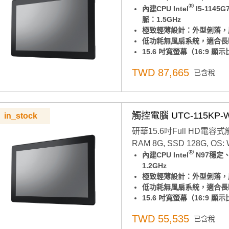
®
內建CPU Intel
I5-114
WIFI及藍芽, 電源線（台灣
脈：1.5GHz
極致輕薄設計：外型俐落，厚
低功耗無風扇系統，適合長
15.6 吋寬螢幕（16:9 
操作體驗更舒適
TWD 87,665
已含稅
前面板達 IP65 防水防
極簡背蓋設計，支援三向 I
可橫放也可直立使用，不受
支援 VESA 100mm 
觸控電腦 UTC-115KP-
in_stock
穩定作業系統：內建 Windows
10)
研華15.6吋Full HD電容式觸
點擊查看
為什麼要用Wind
RAM 8G, SSD 128G, OS:
此組態也可以搭配不同RA
®
內建CPU Intel
N97穩定
源線（台灣）
意：組裝品交期較長，交期
1.2GHz
支援DeviceOn/iServi
極致輕薄設計：外型俐落，
低功耗無風扇系統，適合長
15.6 吋寬螢幕（16:9
前面板達 IP65 防水防
TWD 55,535
已含稅
極簡背蓋設計，支援三向 I