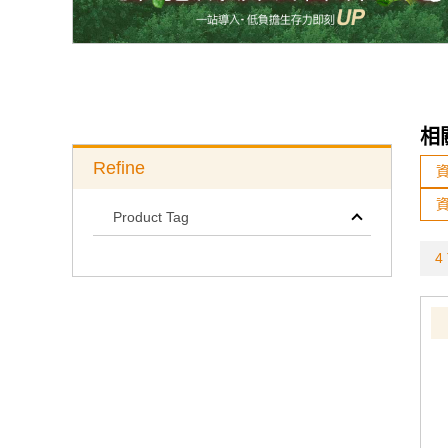
相
Refine
Product Tag
4 