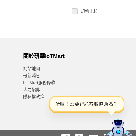
規格比較
關於研華IoTMart
網站地圖
最新消息
IoTMart服務條款
人力招募
隱私權政策
哈
囉
！
需
要
智
能
客
服
協
助
嗎
？