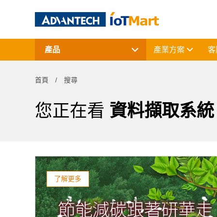
產品
產業方案
客
網通產品
資料擷取與控制
首頁
搜尋
電腦平台
終端解決方案
周邊應用組件
您正在看
資料擷取系統
授權軟體與研華課程
了解更多