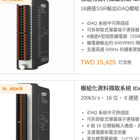
16通道SSR輸出iDAQ模組
iDAQ 系統中可熱插拔
可拆卸歐式彈簧端子連接器
8通道A型固態繼電器（SS
繼電器輸出的 600VRMS 
支援高達 500Hz 的緩衝更
TWD 15,425
已含稅
模組化資料擷取系統 IDAQ
in_stock
200kS/ s， 16 位， 8 通
iDAQ 系統中可熱插拔
可拆卸歐式彈簧端子連接器
8 個 16 位模擬輸入通道，具
支援電壓和電流測量
寬共模電壓範圍 （±275 V