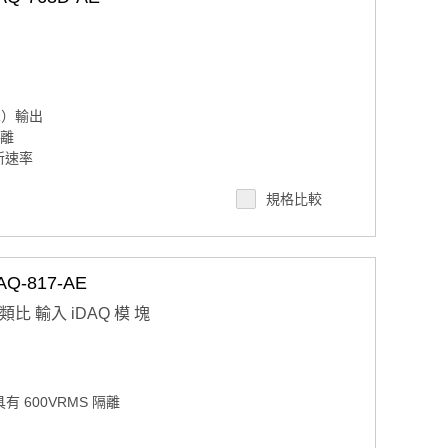
R）輸出
隔離
新速率
規格比較
-817-AE
道 類比 輸入 iDAQ 模 塊
有 600VRMS 隔離
）