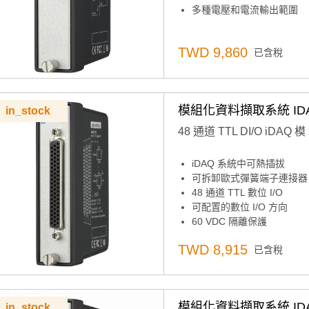
多種電壓和電流輸出範圍
TWD 9,860
已含稅
模組化資料擷取系統 IDAQ
in_stock
48 通道 TTL DI/O iDAQ 模
iDAQ 系統中可熱插拔
可拆卸歐式彈簧端子連接器
48 通道 TTL 數位 I/O
可配置的數位 I/O 方向
60 VDC 隔離保護
支持高達 200kHz 的緩衝
TWD 8,915
已含稅
模組化資料擷取系統 IDAQ
in_stock