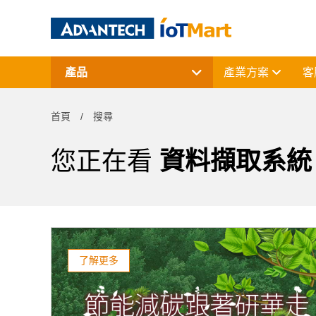
產品
產業方案
客
網通產品
資料擷取與控制
首頁
搜尋
電腦平台
終端解決方案
周邊應用組件
您正在看
資料擷取系統 
授權軟體與研華課程
了解更多