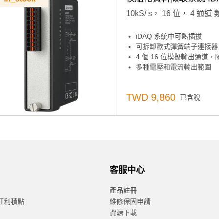
10kS/ s， 16 位， 4 通道
iDAQ 系統中可熱插拔
可拆卸歐式彈簧端子連接器
4 個 16 位模擬輸出通道，隔
多種電壓和電流輸出範圍
TWD 9,860
已含稅
客服中心
產品註冊
紅利積點
維修保固申請
資源下載