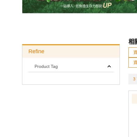
相
Refine
Product Tag
3 