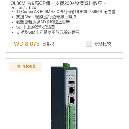
OL30MIN超高CP值，支援200+設備資料收集、
20+平台上傳
TI Cortex A8 600MHz CPU,搭配 DDR3L 256MB 記憶體
支援 Web 服務,進行遠端線上監控
韌體更新透過SD卡和線上更新
SD 卡上的資料記錄器
支援雙SIM卡插槽以用於冗餘的通訊
支援眾多通訊協定Modbus TCP/RTU、MQTT 、
FTP/HTTP/DHCP/TCP/IP供用戶進行雲端通訊
TWD 8,075
已含稅
規格比較
工作溫度:-40~ 70°C
PLC上雲連線端：WISE-PaaS, Azure IoT Hub, AWS等
Data Server：OPC UA支援IEC 61131-3 SoftLogic
提供以下選配供採購，請選擇其中一項，並勾選項目中的
in_stock
全部料號
1. Cellular Solution - 96PD-EC25EFA, 1750006264,
1750005865( 含LTE Module, 線材, 天線 )
2. WIFI Solution - 96PD-RYUW131, 1750006043,
1750000318, (含Wifi Module, 線材, 天線)
3. Storage Solution - 96FMMSDI-4G-ET-AT1,
96FMMSDI-8G-ET-AT1 ( Data logger 功能)