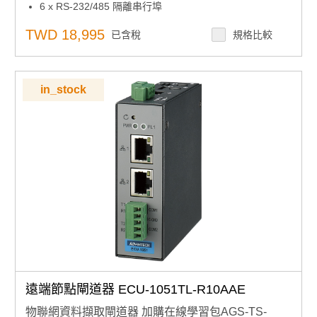
6 x RS-232/485 隔離串行埠
2 個 10/100 Base-T 乙太網埠
1 x 迷你 PCIe 上網/3G/GPRS/4G
TWD 18,995
已含稅
規格比較
支援網路服務，實現遠端在線監控
支援SD卡和在線韌體更新
支援Modbus，IEC-60870-101/104協定
支援SD卡上的數據記錄器
in_stock
無紅色認證
工作溫度 -40~70°C
遠端節點閘道器 ECU-1051TL-R10AAE
物聯網資料擷取閘道器 加購在線學習包AGS-TS-