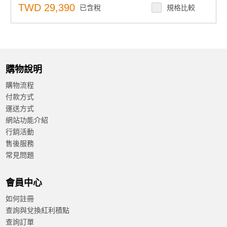
支援 SD 卡和線上韌體更新
TWD 29,390
已含稅
規格比較
支援 Modbus、IEC-60870-5、DNP3.0、OPC-UA、
BACNet 協議
支援 SD 卡上的數據記錄器
購物說明
購物流程
付款方式
運送方式
網站功能介紹
行銷活動
售後服務
常見問題
會員中心
如何註冊
查詢與兌換紅利積點
查詢訂單