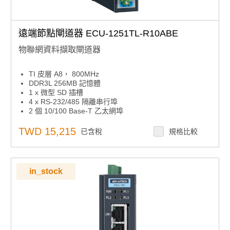
遠端節點閘道器 ECU-1251TL-R10ABE
物聯網資料擷取閘道器
TI 皮層 A8， 800MHz
DDR3L 256MB 記憶體
1 x 微型 SD 插槽
4 x RS-232/485 隔離串行埠
2 個 10/100 Base-T 乙太網埠
1 x 迷你 PCIe 上網/3G/GPRS/4G
支援網路服務，實現遠端在線監控
TWD 15,215
已含稅
規格比較
支援SD卡和在線韌體更新
支援Modbus，IEC-60870-101/104協定
支援SD卡上的數據記錄器
紅色合規性
in_stock
工作溫度 -40~70°C