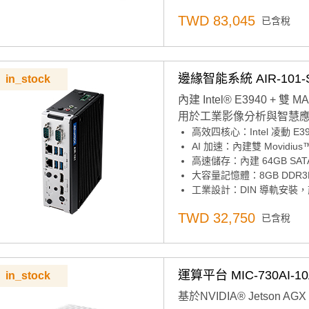
支援寬工作溫度範圍
TWD 83,045
已含稅
支援由Allxon提供支援的2
邊緣智能系統 AIR-101-
in_stock
內建 Intel® E3940 +
用於工業影像分析與智慧
高效四核心：Intel 凌動 E39
AI 加速：內建雙 Movidius™ 
高速儲存：內建 64GB SATA
大容量記憶體：8GB DDR3L
工業設計：DIN 導軌安裝，
彈性擴充：M.2 2230 無線或
TWD 32,750
已含稅
寬壓供電：12V ~ 28V 電
AI 軟體整合：支援研華邊緣 AI 
無紅色認證
運算平台 MIC-730AI-10
in_stock
基於NVIDIA® Jetson AG