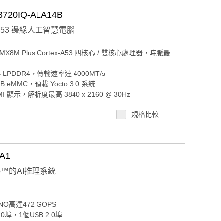
/O 配置，涵蓋 IEM、自助服務、自動化、網路應用
20IQ-ALA14B
tex-A53 邊緣人工智慧電腦
X8M Plus Cortex-A53 四核心 / 雙核心處理器，時脈最
PDDR4，傳輸速率達 4000MT/s
eMMC，預載 Yocto 3.0 系統
顯示，解析度最高 3840 x 2160 @ 30Hz
AN、1 x USB 2.0 與 1 x USB 3.2 Gen1
規格比較
o SD、1 x Nano SIM 插槽
CIe（3G/4G）與 1 x M.2 2230 Key E（Wi-Fi /
0 IoT Enterprise on Arm、Yocto Linux、Android
A1
設計對應 IEM、自助服務、自動化與網路應用
ano™的AI推理系統
 擴充卡，提供 1 x CAN bus 與 2 x RS-232 連接埠
ANO高達472 GOPS
0埠，1個USB 2.0埠