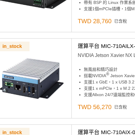
帶有 BSP 的 Linux 作
支援1個mPCIe插槽，1個M.
寬工作溫度範圍
TWD 28,760
已含稅
支援Allxon 24/7遠端監
運算平台 MIC-710AILX-
in_stock
NVIDIA Jetson Xavier NX L
無風扇和精巧設計
®
搭載NVIDIA
Jetson Xav
支援1 x GbE，1 x USB 3.2
支援1 x mPCIe，1 x M.2 2
支援Allxon 24/7遠端監控
TWD 56,270
已含稅
運算平台 MIC-710AIX-0
in_stock