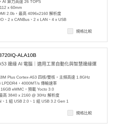
組，AI 算力高達 26 TOPS
12 x 60mm
I 2.0b，最高 4096x2160 解析度
IO、2 x CANBus、2 x LAN、4 x USB
合與模型部署
規格比較
280、E key 2230、B key 3042）
、12-24V 寬壓支援
20IQ-ALA10B
ortex-A53 邊緣 AI 電腦｜適用工業自動化與智慧邊緣運
 Plus Cortex-A53 四核/雙核，主頻高達 1.8GHz
PDDR4，4000MT/s 傳輸速率
B eMMC，預載 Yocto 3.0
3840 x 2160 @ 30Hz 解析度
組 USB 2.0、1 組 USB 3.2 Gen 1
o SD 插槽與 1 個 Nano SIM 插槽
規格比較
Ie（支援 3G/4G）、1 個 M.2 2230 Key E 插槽
0 IoT Enterprise on Arm、Yocto Linux、Android