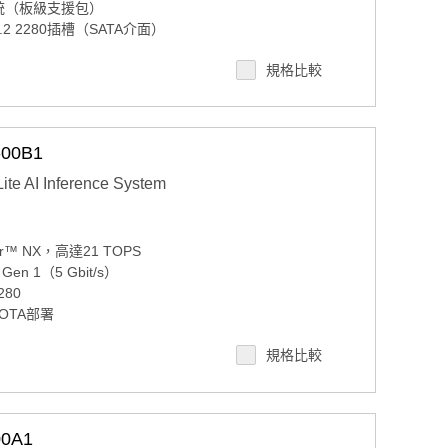
業系統（板級支援包）
2 2280插槽（SATA介面）
規格比較
控和OTA部署；Azure認證設備
00B1
ite AI Inference System
ier™ NX，高達21 TOPS
 Gen 1（5 Gbit/s）
280
和OTA部署
規格比較
0A1