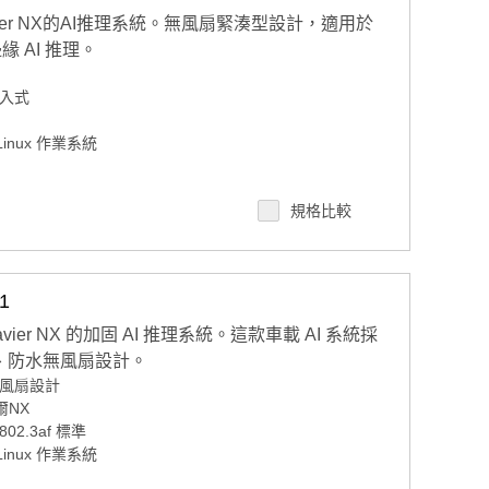
 Xavier NX的AI推理系統。無風扇緊湊型設計，適用於
 AI 推理。
嵌入式
inux 作業系統
規格比較
4/7安全遠程監控，控制和OTA部署
1
 Xavier NX 的加固 AI 推理系統。這款車載 AI 系統採
級、防水無風扇設計。
無風扇設計
爾NX
802.3af 標準
inux 作業系統