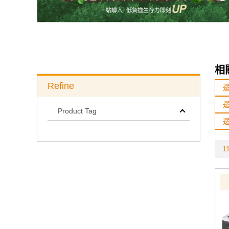
相
Refine
邊
Product Tag
邊
11