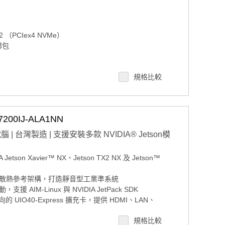
M.2 （PCIex4 NVMe）
捆綁包
規格比較
全遠程監控，控制和OTA部署（支援JetPack 4.4GA及以
00IJ-ALA1NN
台灣製造 | 支援安裝多款 NVIDIA® Jetson模
son Xavier™ NX、Jetson TX2 NX 及 Jetson™
散熱參考架構，打造靜音型工業準系統
IM-Linux 與 NVIDIA JetPack SDK
 UIO40-Express 擴充卡，提供 HDMI、LAN、
NBus、DI/DO、MicroSD 等介面
規格比較
~ 60°C 寬溫、強化電源輸入與抗震特性