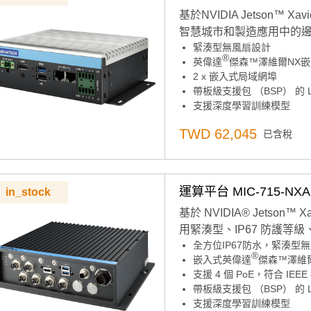
基於NVIDIA Jetson™
智慧城市和製造應用中的邊緣
緊湊型無風扇設計
®
英偉達
傑森™澤維爾NX
2 x 嵌入式局域網埠
帶板級支援包 （BSP） 的 L
支援深度學習訓練模型
寬工作溫度範圍
TWD 62,045
已含稅
支援由Allxon提供支援的2
支援無線，無需 RED 認證
運算平台 MIC-715-NXA
in_stock
基於 NVIDIA® Jetson™
用緊湊型、IP67 防護等
全方位IP67防水，緊湊型
®
嵌入式英偉達
傑森™澤維
支援 4 個 PoE，符合 IEEE 
帶板級支援包 （BSP） 的 L
支援深度學習訓練模型