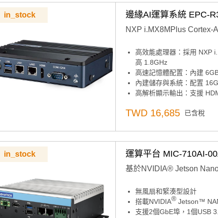
多場景後置 I/O：4 種 I
邊緣AI運算系統 EPC-R37
in_stock
NXP i.MX8MPlus Cor
高效能處理器：採用 NXP i.M
高 1.8GHz
高速記憶體配置：內建 6GB L
內建儲存與系統：配置 16GB 
高解析顯示輸出：支援 HDMI 
網路與 USB 介面：配備雙 GbE L
TWD 16,685
已含稅
擴充插槽設計：支援 1 x Micr
無線連接擴充：提供 1 x mini-P
BT）
多系統平台支援：相容 Windows 1
運算平台 MIC-710AI-00
in_stock
BSP
垂直應用彈性：後置 I/O 
基於NVIDIA® Jetson N
整合擴充模組：內建 UIO-4034
無風扇和緊湊型設計
®
搭載NVIDIA
Jetson™ N
支援2個GbE埠，1個USB 3.