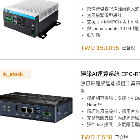
英偉達傑森™澤維爾嵌入式
無風扇緊湊型設計
支援 1 x MiniPCIe & 1 x 
與 Linux Ubuntu 18.04 
低功耗
支援PCIe附加卡
TWD 150,035
已含稅
支援Allxon支援的24/7安
上）
支援無線，無需 RED 認證
邊緣AI運算系統 EPC-R72
in_stock
無風扇邊緣智能裸機工業電腦 | 
組
模組相容性強：支援 NVIDIA Jet
Nano™
精巧無風扇設計：採用官方
完整軟體支援：內建周邊驅動，支援 A
彈性 I/O 擴展：支援應用導向的
USB、RS232、RS485、CA
TWD 7,550
已含稅
工業級耐用性：支援 -20 