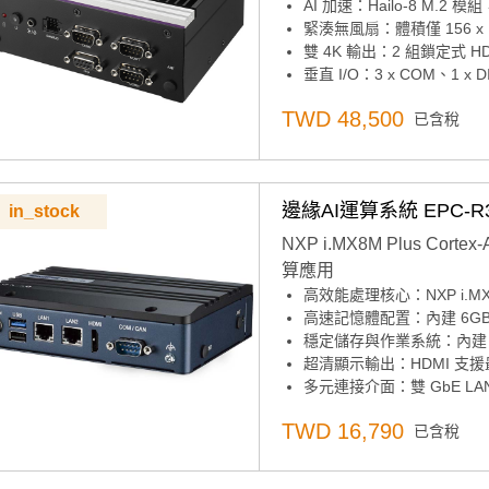
AI 加速：Hailo-8 M.2 模
緊湊無風扇：體積僅 156 x 1
雙 4K 輸出：2 組鎖定式 HDM
垂直 I/O：3 x COM、1 x D
AI 工具豐富：支援即時整
TWD 48,500
已含稅
彈性擴充：3 x M.2（M key 2
工業耐用：-20~60°C 寬溫
邊緣AI運算系統 EPC-R37
in_stock
NXP i.MX8M Plus C
算應用
高效能處理核心：NXP i.MX8M
高速記憶體配置：內建 6GB L
穩定儲存與作業系統：內建 16G
超清顯示輸出：HDMI 支援最高 
多元連接介面：雙 GbE LAN、1 
靈活擴充設計：配備 1 個 Micr
TWD 16,790
已含稅
多樣無線擴充：1 個 mini-PC
跨平台系統支援：相容 Windows 1
BSP