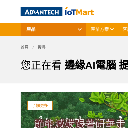
產品
產業方案
客
網通產品
資料擷取與控制
首頁
搜尋
電腦平台
終端解決方案
周邊應用組件
您正在看
邊緣AI電腦
授權軟體與研華課程
了解更多