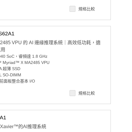
規格比較
4/7安全遠程監控，控制和OTA部署
S62A1
 雙 MA2485 VPU 的 AI 邊緣推理系統｜高效低功耗，適
應用
40 SoC，睿頻達 1.8 GHz
Myriad™ X MA2485 VPU
 超薄 SSD
 SO-DIMM
前面板整合基本 I/O
可選 VEGA-320 模組
規格比較
源輸入
套件與 Intel OpenVINO
A1
X Xavier™的AI推理系統