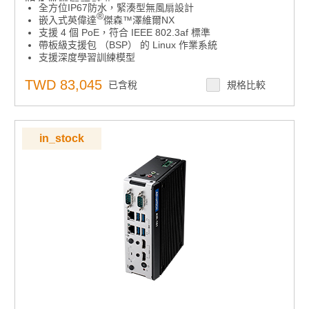
防水無風扇設計。
全方位IP67防水，緊湊型無風扇設計
®
嵌入式英偉達
傑森™澤維爾NX
支援 4 個 PoE，符合 IEEE 802.3af 標準
帶板級支援包 （BSP） 的 Linux 作業系統
支援深度學習訓練模型
支援寬工作溫度範圍
支援由Allxon提供支援的24/7安全遠程監控，控制和OTA
TWD 83,045
已含稅
規格比較
部署
in_stock