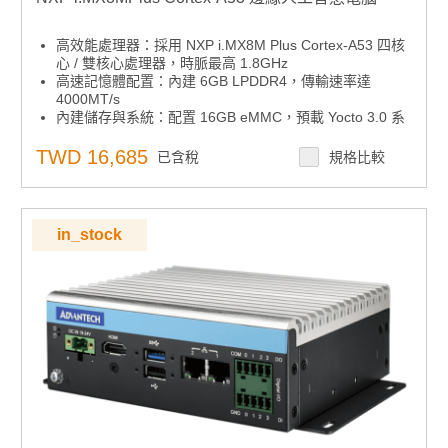
高效能處理器：採用 NXP i.MX8M Plus Cortex-A53 四核
心 / 雙核心處理器，時脈最高 1.8GHz
高速記憶體配置：內建 6GB LPDDR4，傳輸速率達
4000MT/s
內建儲存與系統：配置 16GB eMMC，預載 Yocto 3.0 系
統
高解析顯示輸出：支援 HDMI 顯示，解析度最高 3840 x
TWD 16,685
已含稅
規格比較
2160 @ 30Hz
網路與 USB 介面：配備雙 GbE LAN、1 x USB 2.0 與 1
x USB 3.2 Gen1
擴充插槽設計：支援 1 x Micro SD、1 x Nano SIM 插槽
in_stock
無線連接擴充：提供 1 x mini-PCIe（3G/4G）與 1 x M.2
2230 Key E（Wi-Fi / BT）
多系統平台支援：相容 Windows 10 IoT Enterprise on
Arm、Yocto Linux、Android BSP
垂直應用彈性：後置 I/O 設計對應 IEM、自助服務、自動
化與網路應用
整合擴充模組：內建 UIO-4034 擴充卡，提供 1 x CAN
bus 與 2 x RS-232 連接埠