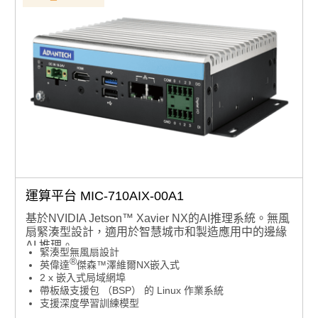
運算平台 MIC-710AIX-00A1
基於NVIDIA Jetson™ Xavier NX的AI推理系統。無風
扇緊湊型設計，適用於智慧城市和製造應用中的邊緣
AI 推理。
緊湊型無風扇設計
®
英偉達
傑森™澤維爾NX嵌入式
2 x 嵌入式局域網埠
帶板級支援包 （BSP） 的 Linux 作業系統
支援深度學習訓練模型
寬工作溫度範圍