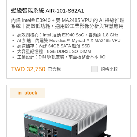
邊緣智能系統 AIR-101-S62A1
內建 Intel® E3940 + 雙 MA2485 VPU 的 AI 邊緣推理
系統｜高效低功耗，適用於工業影像分析與智慧應用
高效四核心：Intel 凌動 E3940 SoC，睿頻達 1.8 GHz
AI 加速：內建雙 Movidius™ Myriad™ X MA2485 VPU
高速儲存：內建 64GB SATA 超薄 SSD
大容量記憶體：8GB DDR3L SO-DIMM
工業設計：DIN 導軌安裝，前面板整合基本 I/O
彈性擴充：M.2 2230 無線或可選 VEGA-320 模組
寬壓供電：12V ~ 28V 電源輸入
TWD 32,750
已含稅
規格比較
AI 軟體整合：支援研華邊緣 AI 套件與 Intel OpenVINO
無紅色認證
in_stock