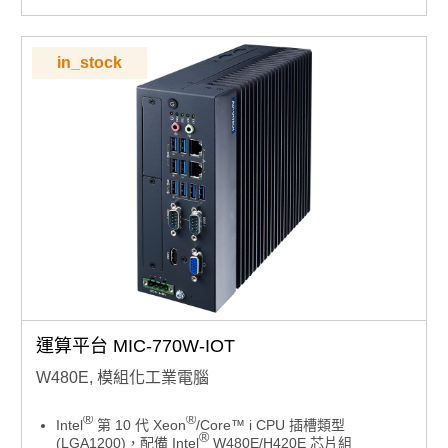
CANBus、DI/DO、MicroSD 等介面
工業級耐用性：支援 -20 ~ 60°C 寬溫、強化電源輸入與
抗震特性
in_stock
AI 遠端管理：相容 WISE-DeviceOn，可實現大規模 AI
快速部署與監控
運算平台 MIC-770W-IOT
W480E, 模組化工業電腦
®
®
Intel
第 10 代 Xeon
/Core™ i CPU 插槽類型
®
(LGA1200)，配備 Intel
W480E/H420E 芯片組