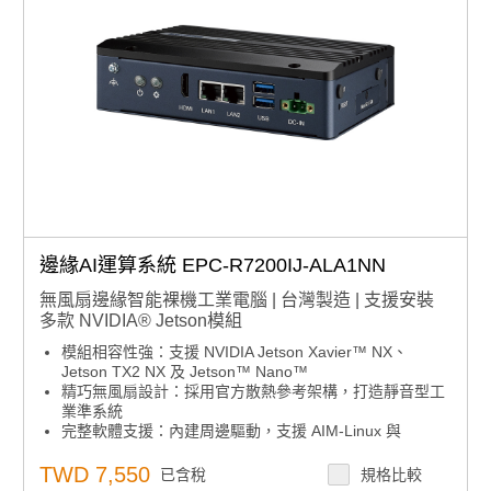
邊緣AI運算系統 EPC-R7200IJ-ALA1NN
無風扇邊緣智能裸機工業電腦 | 台灣製造 | 支援安裝
多款 NVIDIA® Jetson模組
模組相容性強：支援 NVIDIA Jetson Xavier™ NX、
Jetson TX2 NX 及 Jetson™ Nano™
精巧無風扇設計：採用官方散熱參考架構，打造靜音型工
業準系統
完整軟體支援：內建周邊驅動，支援 AIM-Linux 與
NVIDIA JetPack SDK
彈性 I/O 擴展：支援應用導向的 UIO40-Express 擴充
TWD 7,550
已含稅
規格比較
卡，提供 HDMI、LAN、USB、RS232、RS485、