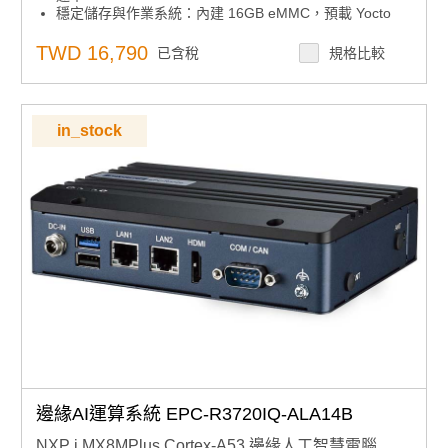
穩定儲存與作業系統：內建 16GB eMMC，預載 Yocto
3.0
超清顯示輸出：HDMI 支援最高 3840 x 2160 @ 30Hz 解
TWD 16,790
已含稅
規格比較
析度
多元連接介面：雙 GbE LAN、1 組 USB 2.0、1 組 USB
3.2 Gen 1
靈活擴充設計：配備 1 個 Micro SD 插槽與 1 個 Nano
in_stock
SIM 插槽
多樣無線擴充：1 個 mini-PCIe（支援 3G/4G）、1 個
M.2 2230 Key E 插槽
跨平台系統支援：相容 Windows 10 IoT Enterprise on
Arm、Yocto Linux、Android BSP
多場景後置 I/O：4 種 I/O 配置，涵蓋 IEM、自助服務、
自動化、網路應用
邊緣AI運算系統 EPC-R3720IQ-ALA14B
NXP i.MX8MPlus Cortex-A53 邊緣人工智慧電腦