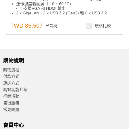
運作溫度範圍廣（-10 ~ 60 °C）
< li>支援VGA 和 HDMI 輸出
2 x GigaLAN、2 x USB 3.2 (Gen2) 和 6 x USB 3.2
(Gen1)
2 x RS-232/422/485 和 4 x RS232 串接端口（可選）
TWD 85,507
已含稅
規格比較
1 x 2.5" HDD/SSD，和 1 x mSATA
9 ~ 36 VDC 店援輸入範圍
支援 FlexIO 和 iDoor技術，彈性配置外加HDMI、DVI、
Comport、DIO、Remote switch IO
支援研華i-Modules
購物說明
購物流程
付款方式
運送方式
網站功能介紹
行銷活動
售後服務
常見問題
會員中心