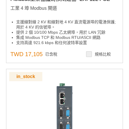
工業 4 埠 Modbus 閘道
支援線對線 2 KV 和線對地 4 KV 直流電源埠的電湧保護;
用於 4 KV 的信號埠。
提供 2 個 10/100 Mbps 乙太網埠，用於 LAN 冗餘
集成 Modbus TCP 和 Modbus RTU/ASCII 網路
支持高達 921.6 kbps 和任何波特率設置
在Modbus主模式下，每個串行埠最多支援16個連接，在
Modbus從模式下支援32個會話。
TWD 17,105
已含稅
規格比較
安裝在 DIN 導軌、牆壁或面板上
軟體可選RS-232/422/485通信
內置 15 KV ESD 保護，適用於所有串行信號
自動 RS-485 數據流控制
in_stock