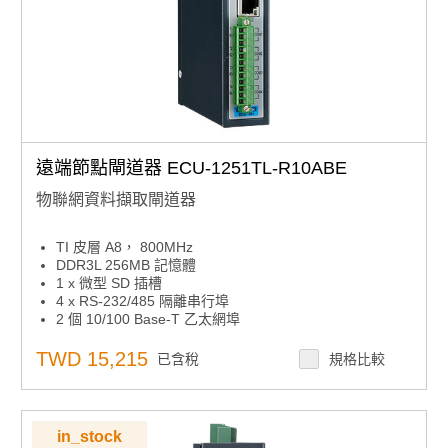
遠端節點閘道器 ECU-1251TL-R10ABE
物聯網資料擷取閘道器
TI 皮層 A8， 800MHz
DDR3L 256MB 記憶體
1 x 微型 SD 插槽
4 x RS-232/485 隔離串行埠
2 個 10/100 Base-T 乙太網埠
1 x 迷你 PCIe 上網/3G/GPRS/4G
支援網路服務，實現遠端在線監控
TWD 15,215
已含稅
規格比較
支援SD卡和在線韌體更新
支援Modbus，IEC-60870-101/104協定
支援SD卡上的數據記錄器
紅色合規性
in_stock
工作溫度 -40~70°C