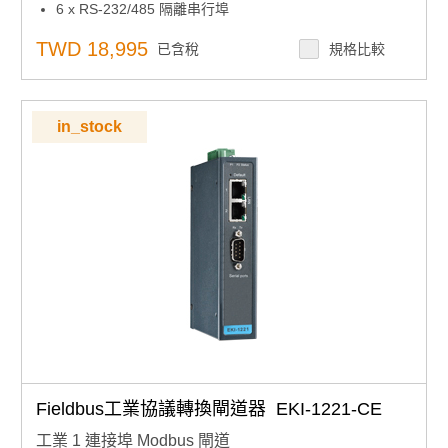
6 x RS-232/485 隔離串行埠
2 個 10/100 Base-T 乙太網埠
1 x 迷你 PCIe 上網/3G/GPRS/4G
TWD 18,995
已含稅
規格比較
支援網路服務，實現遠端在線監控
支援SD卡和在線韌體更新
支援Modbus，IEC-60870-101/104協定
支援SD卡上的數據記錄器
in_stock
無紅色認證
工作溫度 -40~70°C
Fieldbus工業協議轉換閘道器 EKI-1221-CE
工業 1 連接埠 Modbus 閘道