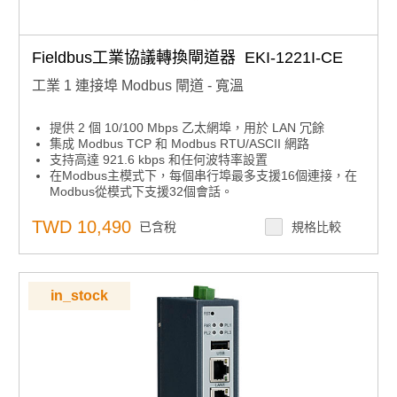
Fieldbus工業協議轉換閘道器 EKI-1221I-CE
工業 1 連接埠 Modbus 閘道 - 寬溫
提供 2 個 10/100 Mbps 乙太網埠，用於 LAN 冗餘
集成 Modbus TCP 和 Modbus RTU/ASCII 網路
支持高達 921.6 kbps 和任何波特率設置
在Modbus主模式下，每個串行埠最多支援16個連接，在
Modbus從模式下支援32個會話。
軟體可選RS-232/422/485通信
安裝在 DIN 導軌和壁掛支架上
TWD 10,490
已含稅
規格比較
內置 15 KV ESD 保護，適用於所有串行信號
自動 RS-485 數據流控制
支援線對線 2 KV 和線對地 4 KV 直流電源埠的電湧保護;
適用於 4 KV 的信號埠
in_stock
寬工作溫度範圍