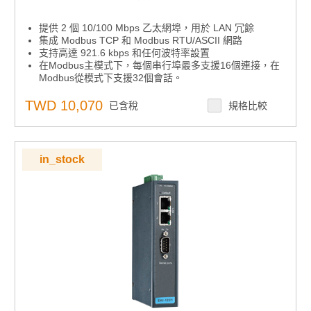
提供 2 個 10/100 Mbps 乙太網埠，用於 LAN 冗餘
集成 Modbus TCP 和 Modbus RTU/ASCII 網路
支持高達 921.6 kbps 和任何波特率設置
在Modbus主模式下，每個串行埠最多支援16個連接，在
Modbus從模式下支援32個會話。
軟體可選RS-232/422/485通信
安裝在 DIN 導軌和壁掛支架上
TWD 10,070
已含稅
規格比較
支援線對線 2 KV 和線對地 4 KV 直流電源埠的電湧保護;
用於 4 KV 的信號埠。
內置 15 KV ESD 保護，適用於所有串行信號
自動 RS-485 數據流控制
in_stock