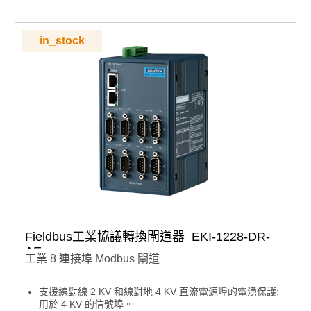
支援遠端線上監控的網路服務
in_stock
Fieldbus工業協議轉換閘道器 EKI-1228-DR-
AE
工業 8 連接埠 Modbus 閘道
支援線對線 2 KV 和線對地 4 KV 直流電源埠的電湧保護;
用於 4 KV 的信號埠。