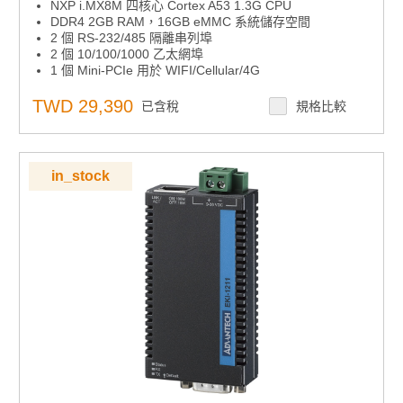
NXP i.MX8M 四核心 Cortex A53 1.3G CPU
DDR4 2GB RAM，16GB eMMC 系統儲存空間
2 個 RS-232/485 隔離串列埠
2 個 10/100/1000 乙太網埠
1 個 Mini-PCIe 用於 WIFI/Cellular/4G
支援遠端線上監控的網頁服務
支援 SD 卡和線上韌體更新
TWD 29,390
已含稅
規格比較
支援 Modbus、IEC-60870-5、DNP3.0、OPC-UA、
BACNet 協議
支援 SD 卡上的數據記錄器
in_stock