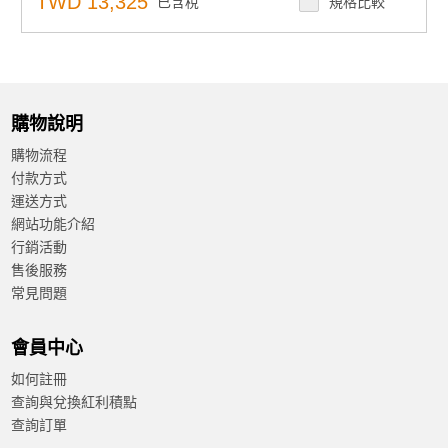
TWD 13,325
已含稅
規格比較
內置 15 KV ESD 保護，適用於所有串行信號
自動 RS-485 數據流控制
支援線對線 2 KV 和線對地 4 KV 直流電源埠的電湧保護;
適用於 4 KV 的信號埠
支援寬工作溫度
購物說明
購物流程
付款方式
運送方式
網站功能介紹
行銷活動
售後服務
常見問題
會員中心
如何註冊
查詢與兌換紅利積點
查詢訂單