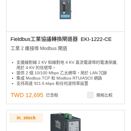
Fieldbus工業協議轉換閘道器 EKI-1222-CE
工業 2 連接埠 Modbus 閘道
支援線對線 2 KV 和線對地 4 KV 直流電源埠的電湧保護;
用於 4 KV 的信號埠。
提供 2 個 10/100 Mbps 乙太網埠，用於 LAN 冗餘
集成 Modbus TCP 和 Modbus RTU/ASCII 網路
支持高達 921.6 kbps 和任何波特率設置
在Modbus主模式下，每個串行埠最多支援16個連接，在
Modbus從模式下支援32個會話。
TWD 12,695
已含稅
規格比較
軟體可選RS-232/422/485通信
安裝在 DIN 導軌和壁掛支架上
內置 15 KV ESD 保護，適用於所有串行信號
自動 RS-485 數據流控制
in_stock