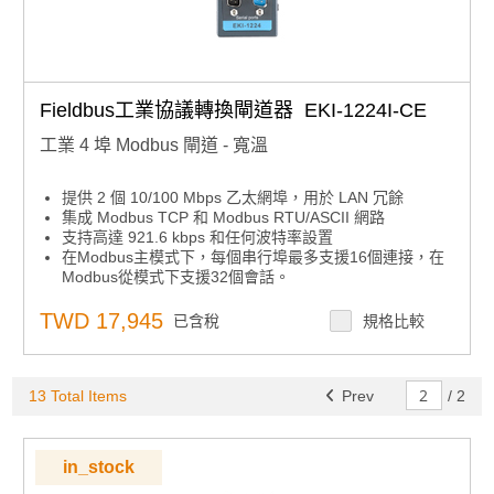
Fieldbus工業協議轉換閘道器 EKI-1224I-CE
工業 4 埠 Modbus 閘道 - 寬溫
提供 2 個 10/100 Mbps 乙太網埠，用於 LAN 冗餘
集成 Modbus TCP 和 Modbus RTU/ASCII 網路
支持高達 921.6 kbps 和任何波特率設置
在Modbus主模式下，每個串行埠最多支援16個連接，在
Modbus從模式下支援32個會話。
軟體可選RS-232/422/485通信
安裝在 DIN 導軌和壁掛支架上
TWD 17,945
已含稅
規格比較
內置 15 KV ESD 保護，適用於所有串行信號
自動 RS-485 數據流控制
支援線對線 2 KV 和線對地 4 KV 直流電源埠的電湧保護;
13 Total Items
適用於 4 KV 的信號埠
Prev
/
2
支援寬工作溫度
in_stock