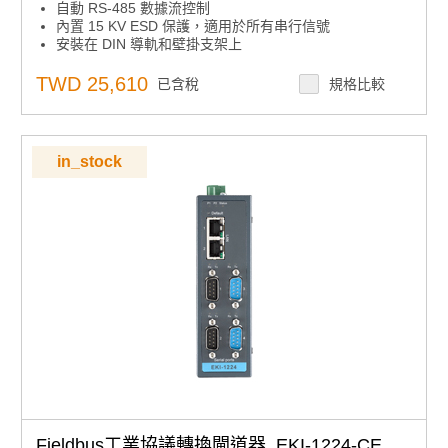
自動 RS-485 數據流控制
內置 15 KV ESD 保護，適用於所有串行信號
安裝在 DIN 導軌和壁掛支架上
軟體可選RS-232/422/485通信
在Modbus主模式下，每個串行埠上最多支援16個連接，
TWD 25,610
已含稅
規格比較
在Modbus從模式下支援128個會話。
支持高達 921.6 kbps 和任何波特率設置
集成 Modbus TCP 和 Modbus RTU/ASCII 網路
提供 2 個 10/100 Mbps 乙太網埠，用於 LAN 冗餘
in_stock
Fieldbus工業協議轉換閘道器 EKI-1224-CE