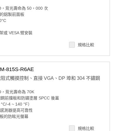
LCD，背光壽命為 50，000 次
準的鋁製前面板
°C
或 VESA 臂安裝
，用於觸摸屏功能
規格比較
815S-R6AE
電阻式觸摸控制、直接 VGA、DP 埠和 304 不鏽鋼
LCD，背光壽命為 70K
鏽鋼前擋板和防鏽塗層 SPCC 後蓋
/-4 ~ 140 °F）
控感測器提高可靠性
面板的防眩光螢幕
介面
規格比較
有可鎖定功能