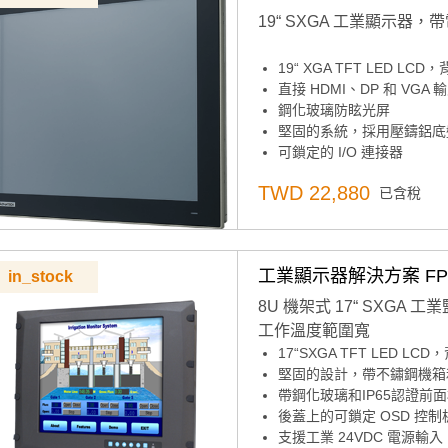
19“ SXGA 工業顯示器，
19“ XGA TFT LED LC
直接 HDMI、DP 和 VGA
鋼化玻璃防眩光屏
堅固的系統，採用壓鑄鋁底盤
可鎖定的 I/O 連接器
纖薄設計，易於安裝
TWD 22,880
已含稅
支援各種安裝選項：面板、桌面
工業顯示器解決方案 FPM-
in_stock
8U 機架式 17“ SXGA 
工作溫度範圍寬
17“SXGA TFT LED LC
堅固的設計，帶不鏽鋼機箱
帶鋼化玻璃和IP65認證前
後蓋上的可鎖定 OSD 控制
支援工業 24VDC 電源輸入