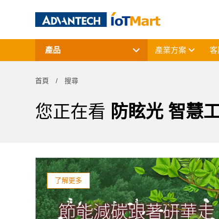
產品
產業方案
客
網通產品
資料擷取與控制
首頁
搜尋
電腦平台
終端解決方案
周邊應用組件
您正在看
防眩光 智慧
授權軟體與研華課程
了解更多