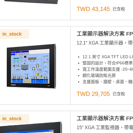
支援面板、牆壁、桌面、機架
TWD 43,145
已含稅
支援8U預鑽機架安裝孔
工業顯示器解決方案 FPM-
in_stock
12.1“ XGA 工業顯示器
12.1 英寸 XGA TFT LE
堅固的設計，符合IP66標
寬工作溫度範圍支援 -20~60
鋼化玻璃防眩光屏
支援面板、牆壁、桌面、機架
組合RS-232和USB介面
TWD 29,705
已含稅
後蓋上的OSD控制板
可鎖定的 I/O 連接器
工業顯示器解決方案 FPM-
in_stock
15“ XGA 工業監視器，