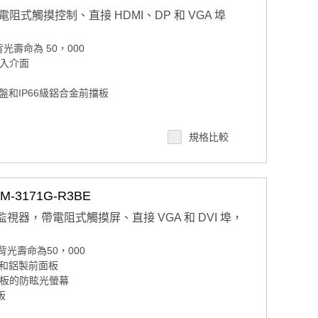
帶電阻式觸摸控制、直接 HDMI、DP 和 VGA 埠
D，背光壽命為 50，000
 輸入介面
和IP66級鋁合金前擋板
規格比較
和 VESA 臂
3171G-R3BE
工業監視器，帶電阻式觸摸屏、直接 VGA 和 DVI 埠，
D，背光壽命為50，000
和鋁製前面板
面板的防眩光螢幕
板