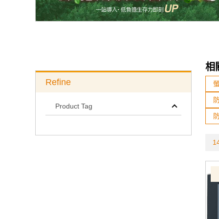
相
Refine
Product Tag
14