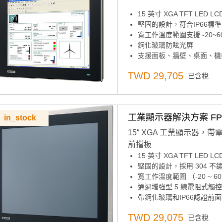
15 英寸 XGA TFT LED 
堅固的設計，符合IP66標
寬工作溫度範圍支援 -20~60
鋼化玻璃防眩光屏
支援面板、牆壁、桌面、機架
組合RS-232和USB介面
TWD 29,705
已含稅
後蓋上的OSD控制板
可鎖定的 I/O 連接器
工業顯示器解決方案 FPM-
in_stock
15“ XGA 工業顯示器，帶
前擋板
15 英寸 XGA TFT LED 
堅固的設計，採用 304 不
寬工作溫度範圍 （-20 ~ 60 °C
通過增強型 5 線電阻式觸
帶鋼化玻璃和IP66認證前
直接 VGA 和 DP 視頻輸入
TWD 29,075
已含稅
OSD 控制板，後面板上具