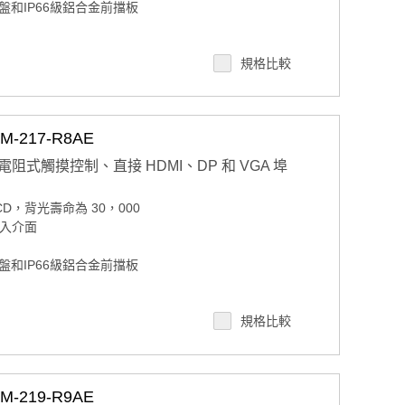
和IP66級鋁合金前擋板
規格比較
和 VESA 臂
217-R8AE
帶電阻式觸摸控制、直接 HDMI、DP 和 VGA 埠
 LCD，背光壽命為 30，000
 輸入介面
和IP66級鋁合金前擋板
規格比較
和 VESA 臂
219-R9AE