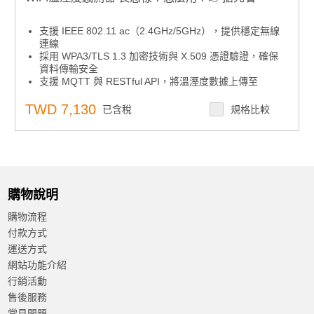
支援 IEEE 802.11 ac（2.4GHz/5GHz），提供穩定無線
連線
採用 WPA3/TLS 1.3 加密技術與 X.509 憑證驗證，確保
資料傳輸安全
支援 MQTT 與 RESTful API，將溫溼度數據上傳至
AWS、Azure、SCADA、WebAccess 等平台
支援多種通訊協議，如 MQTT、Modbus/TCP、SNTP、
TWD 7,130
已含稅
規格比較
TCP/IP、HTTPS、RESTful、UDP 與 DHCP
內建看門狗計時器，確保裝置持續運作，並可在斷線時自
動恢復連線
支援點對點（P2P）功能，當偵測到異常溫溼度值時，可
即時觸發現場多台 WISE 模組進行控制
購物說明
購物流程
付款方式
運送方式
網站功能介紹
行銷活動
售後服務
常見問題