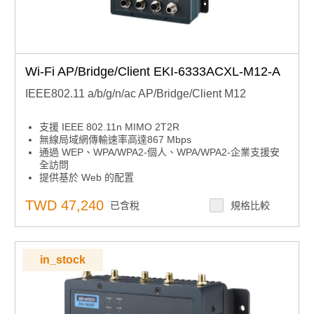
Wi-Fi AP/Bridge/Client EKI-6333ACXL-M12-A
IEEE802.11 a/b/g/n/ac AP/Bridge/Client M12
支援 IEEE 802.11n MIMO 2T2R
無線局域網傳輸速率高達867 Mbps
通過 WEP、WPA/WPA2-個人、WPA/WPA2-企業支援安
全訪問
提供基於 Web 的配置
支援雙頻2.4/5GHz併發
雙射頻模組設計
TWD 47,240
已含稅
規格比較
防振M12設計
寬範圍電源輸入 24/48/72/96/110 VDC
in_stock