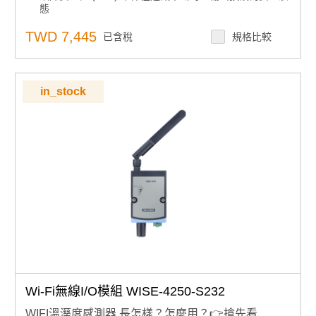
態
支援 IEEE 802.11ac (2.4GHz/5GHz) 以提供穩定且高速
的無線連接
TWD 7,445
已含稅
規格比較
確保使用WPA3/TLS 1.3加密和X.509證書驗證進行安全的
數據傳輸
本地儲存超過10,000個數據點，具備SNTP/RTC時間同步
和監視計時器自動連接恢復功能
in_stock
提供全面的協議支援，包括MQTT、Modbus/TCP、
SNTP、TCP/IP、HTTPS、RESTful、UDP和DHCP
Wi-Fi無線I/O模組 WISE-4250-S232
WIFI溫溼度感測器 長怎樣？怎麼用？👉搶先看