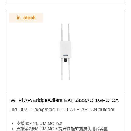
in_stock
Wi-Fi AP/Bridge/Client EKI-6333AC-1GPO-CA
Ind. 802.11 a/b/g/n/ac 1ETH Wi-Fi AP_CN outdoor
支援802.11ac MIMO 2x2
支援第2波MU-MIMO，提升性能並擴展使用者容量