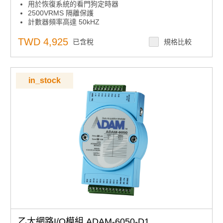
用於恢復系統的看門狗定時器
2500VRMS 隔離保護
計數器頻率高達 50kHZ
TWD 4,925
已含稅
規格比較
in_stock
乙太網路I/O模組 ADAM-6050-D1