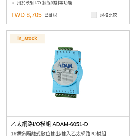
用於映射 I/O 狀態的對等功能
雲訪問：數據更新到 Azure
內置網路伺服器
TWD 8,705
已含稅
規格比較
用於恢復系統的看門狗定時器
in_stock
乙太網路I/O模組 ADAM-6051-D
16通道隔離式數位輸出/輸入乙太網路I/O模組