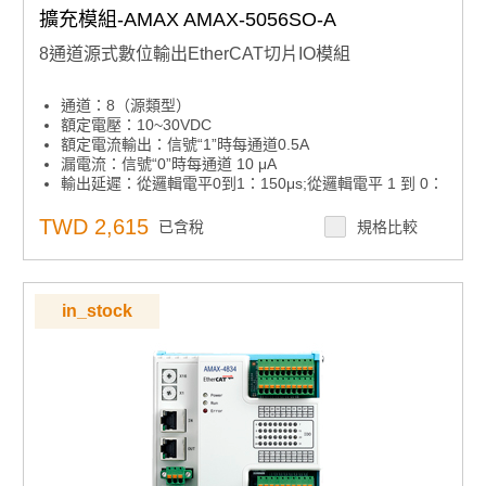
擴充模組-AMAX AMAX-5056SO-A
8通道源式數位輸出EtherCAT切片IO模組
通道：8（源類型）
額定電壓：10~30VDC
額定電流輸出：信號“1”時每通道0.5A
漏電流：信號“0”時每通道 10 μA
輸出延遲：從邏輯電平0到1：150μs;從邏輯電平 1 到 0：
2ms
TWD 2,615
已含稅
規格比較
in_stock