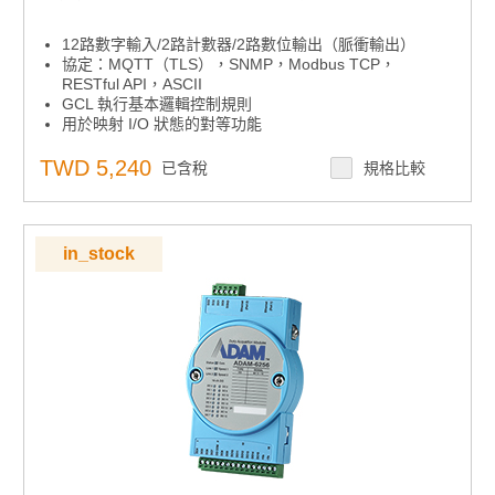
12路數字輸入/2路計數器/2路數位輸出（脈衝輸出）
協定：MQTT（TLS），SNMP，Modbus TCP，
RESTful API，ASCII
GCL 執行基本邏輯控制規則
用於映射 I/O 狀態的對等功能
雲訪問：數據更新到 Azure
內置網路伺服器
TWD 5,240
已含稅
規格比較
用於恢復系統的看門狗定時器
in_stock