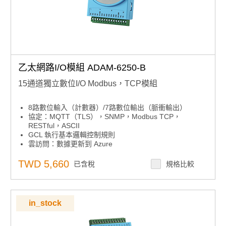
乙太網路I/O模組 ADAM-6250-B
15通道獨立數位I/O Modbus，TCP模組
8路數位輸入（計數器）/7路數位輸出（脈衝輸出）
協定：MQTT（TLS），SNMP，Modbus TCP，
RESTful，ASCII
GCL 執行基本邏輯控制規則
雲訪問：數據更新到 Azure
自動旁路功能，確保菊花鏈數據傳輸
用於映射 I/O 狀態的對等功能
TWD 5,660
已含稅
規格比較
內置網路伺服器
用於恢復系統的看門狗定時器
in_stock