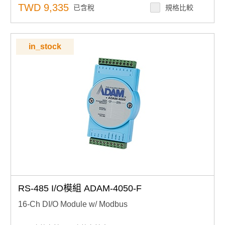
TWD 9,335
已含稅
規格比較
in_stock
RS-485 I/O模組 ADAM-4050-F
16-Ch DI/O Module w/ Modbus