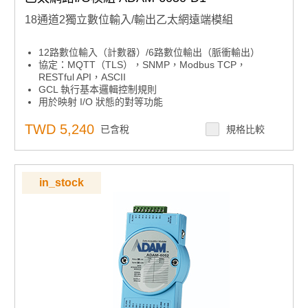
18通道2獨立數位輸入/輸出乙太網遠端模組
12路數位輸入（計數器）/6路數位輸出（脈衝輸出）
協定：MQTT（TLS），SNMP，Modbus TCP，
RESTful API，ASCII
GCL 執行基本邏輯控制規則
用於映射 I/O 狀態的對等功能
雲訪問：數據更新到 Azure
內置網路伺服器
TWD 5,240
已含稅
規格比較
用於恢復系統的看門狗定時器
in_stock