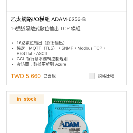
乙太網路I/O模組 ADAM-6256-B
16通道隔離式數位輸出 TCP 模組
16路數位輸出（脈衝輸出）
協定：MQTT（TLS），SNMP，Modbus TCP，
RESTful，ASCII
GCL 執行基本邏輯控制規則
雲訪問：數據更新到 Azure
自動旁路功能，確保菊花鏈數據傳輸
用於映射 I/O 狀態的對等功能
TWD 5,660
已含稅
規格比較
內置網路伺服器
用於恢復系統的看門狗定時器
in_stock