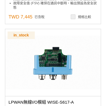
故障安全值 (FSV) 確保在通訊中斷時，輸出預設為安全狀
態
支援 IEEE 802.11ac (2.4GHz/5GHz) 以提供穩定且高速
的無線連接
TWD 7,445
已含稅
規格比較
確保使用WPA3/TLS 1.3加密和X.509證書驗證進行安全的
數據傳輸
本地儲存超過10,000個數據點，具備SNTP/RTC時間同步
和監視計時器自動連接恢復功能
in_stock
提供全面的協議支援，包括MQTT、Modbus/TCP、
SNTP、TCP/IP、HTTPS、RESTful、UDP和DHCP
LPWAN無線I/O模組 WISE-S617-A