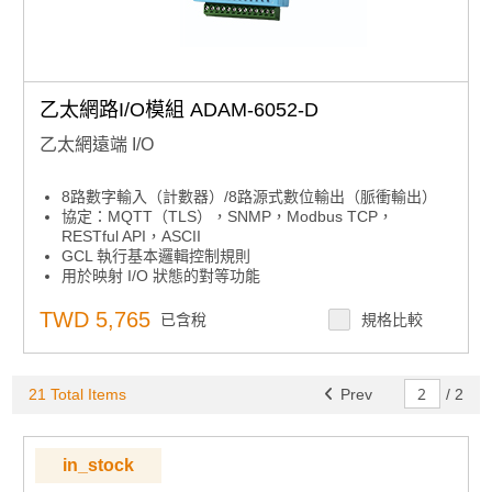
乙太網路I/O模組 ADAM-6052-D
乙太網遠端 I/O
8路數字輸入（計數器）/8路源式數位輸出（脈衝輸出）
協定：MQTT（TLS），SNMP，Modbus TCP，
RESTful API，ASCII
GCL 執行基本邏輯控制規則
用於映射 I/O 狀態的對等功能
雲訪問：數據更新到 Azure
內置網路伺服器
TWD 5,765
已含稅
規格比較
用於恢復系統的看門狗定時器
21 Total Items
Prev
/
2
in_stock