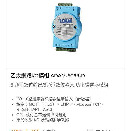
乙太網路I/O模組 ADAM-6066-D
6 通道數位輸出/6通道數位輸入 功率繼電器模組
I/O：6路繼電器/6路數位量輸入（計數器）
協定：MQTT（TLS），SNMP，Modbus TCP，
RESTful API，ASCII
GCL 執行基本邏輯控制規則
用於映射 I/O 狀態的對等功能
雲訪問：數據更新到 Azure
內置網路伺服器