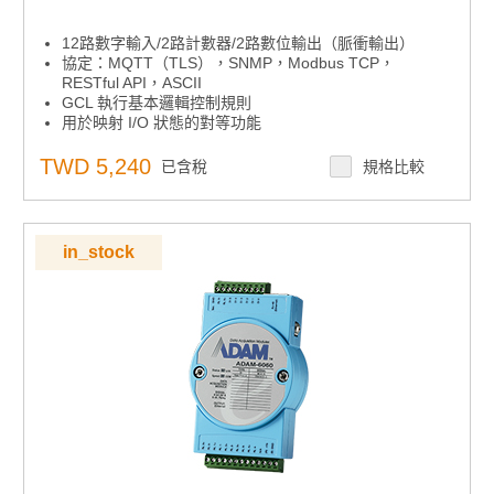
12路數字輸入/2路計數器/2路數位輸出（脈衝輸出）
協定：MQTT（TLS），SNMP，Modbus TCP，
RESTful API，ASCII
GCL 執行基本邏輯控制規則
用於映射 I/O 狀態的對等功能
雲訪問：數據更新到 Azure
內置網路伺服器
TWD 5,240
已含稅
規格比較
用於恢復系統的看門狗定時器
in_stock