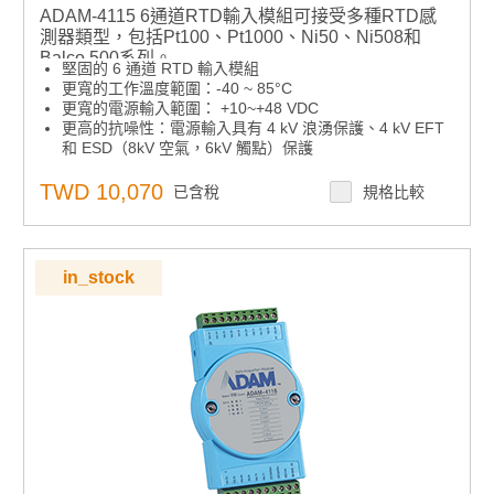
ADAM-4115 6通道RTD輸入模組可接受多種RTD感
測器類型，包括Pt100、Pt1000、Ni50、Ni508和
Balco 500系列。
堅固的 6 通道 RTD 輸入模組
更寬的工作溫度範圍：-40 ~ 85°C
更寬的電源輸入範圍： +10~+48 VDC
更高的抗噪性：電源輸入具有 4 kV 浪湧保護、4 kV EFT
和 ESD（8kV 空氣，6kV 觸點）保護
在線韌體更新
TWD 10,070
已含稅
規格比較
in_stock