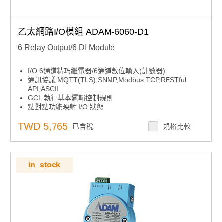
乙太網路I/O模組 ADAM-6060-D1
6 Relay Output/6 DI Module
I/O:6通道精巧繼電器/6通道數位輸入(計數器)
通訊協議:MQTT(TLS),SNMP,Modbus TCP,RESTful
API,ASCII
GCL 執行基本邏輯控制規則
點對點功能映射 I/O 狀態
雲端存取:資料更新至 Azure
內建網頁伺服器
TWD 5,765
已含稅
規格比較
監視計時器以恢復系統
in_stock