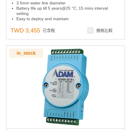
3.5mm water line diameter
Battery life up till 5 years@25 °C, 15 mins interval
setting
Easy to deploy and maintain
TWD 3,455
已含稅
規格比較
in_stock