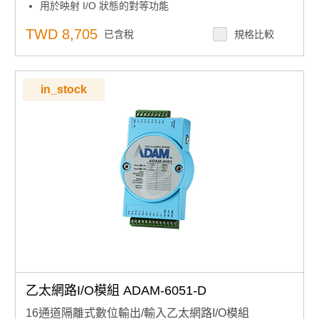
用於映射 I/O 狀態的對等功能
雲訪問：數據更新到 Azure
內置網路伺服器
TWD 8,705
已含稅
規格比較
用於恢復系統的看門狗定時器
in_stock
乙太網路I/O模組 ADAM-6051-D
16通道隔離式數位輸出/輸入乙太網路I/O模組