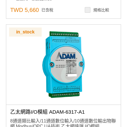
自動旁路功能，確保菊花鏈數據傳輸
用於映射 I/O 狀態的對等功能
TWD 5,660
已含稅
規格比較
內置網路伺服器
用於恢復系統的看門狗定時器
in_stock
乙太網路I/O模組 ADAM-6317-A1
8通道類比輸入/11通道數位輸入/10通道數位輸出物聯
網 Modbus/OPC UA技術 乙太網遠端 I/O模組