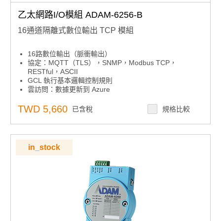
乙太網路I/O模組 ADAM-6256-B
16通道隔離式數位輸出 TCP 模組
16路數位輸出（脈衝輸出）
協定：MQTT（TLS），SNMP，Modbus TCP，
RESTful，ASCII
GCL 執行基本邏輯控制規則
雲訪問：數據更新到 Azure
自動旁路功能，確保菊花鏈數據傳輸
用於映射 I/O 狀態的對等功能
TWD 5,660
已含稅
規格比較
內置網路伺服器
用於恢復系統的看門狗定時器
in_stock