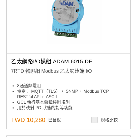
乙太網路I/O模組 ADAM-6015-DE
7RTD 物聯網 Modbus 乙太網遠端 I/O
8通道熱電阻
協定： MQTT（TLS）， SNMP， Modbus TCP，
RESTful API， ASCII
GCL 執行基本邏輯控制規則
用於映射 I/O 狀態的對等功能
接線燒壞檢測功能
隔離保護：2000VDC
TWD 10,280
已含稅
規格比較
內置網路伺服器