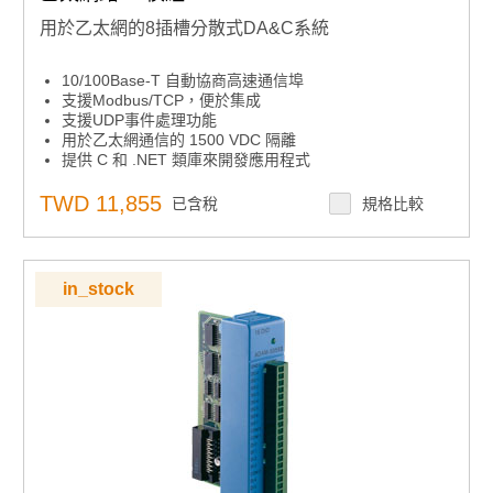
用於乙太網的8插槽分散式DA&C系統
10/100Base-T 自動協商高速通信埠
支援Modbus/TCP，便於集成
支援UDP事件處理功能
用於乙太網通信的 1500 VDC 隔離
提供 C 和 .NET 類庫來開發應用程式
內置看門狗定時器，用於系統自動複位
Windows實用程式- I/O模組設定和校準- 網路自動搜尋-
TWD 11,855
已含稅
規格比較
資料流設置- 目前狀態監控和報警觸發
8 個 I/O 插槽，用於多達 128 個點的數據監控和控制
允許 8 台主機 PC 併發訪問
允許通過乙太網進行遠端配置
in_stock
最遠 100 m 的通信距離，不帶中繼器
ARM 32 位 RISC CPU