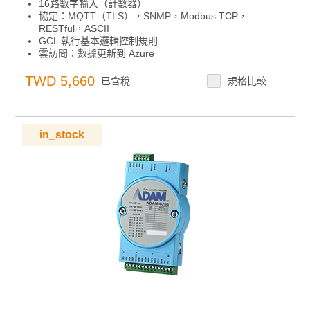
16路數字輸入（計數器）
協定：MQTT（TLS），SNMP，Modbus TCP，
RESTful，ASCII
GCL 執行基本邏輯控制規則
雲訪問：數據更新到 Azure
自動旁路功能，確保菊花鏈數據傳輸
用於映射 I/O 狀態的對等功能
TWD 5,660
已含稅
規格比較
內置網路伺服器
用於恢復系統的看門狗定時器
in_stock