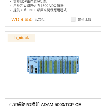
支援UDP事件處理功能
用於乙太網通信的 1500 VDC 隔離
提供 C 和 .NET 類庫來開發應用程式
內置看門狗定時器，用於系統自動複位
Windows實用程式- I/O模組設定和校準- 網路自動搜尋-
TWD 9,650
已含稅
規格比較
資料流設置- 目前狀態監控和報警觸發
4 個 I/O 插槽，用於多達 64 個點的數據監測和控制
允許 8 台主機 PC 併發訪問
允許通過乙太網進行遠端配置
in_stock
最遠 100 m 的通信距離，不帶中繼器
ARM 32 位 RISC CPU
乙太網路I/O模組 ADAM-5000/TCP-CE