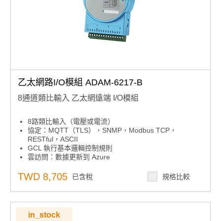
乙太網路I/O模組 ADAM-6217-B
8通道類比輸入 乙太網遠端 I/O模組
8路類比輸入（電壓或電流）
協定：MQTT（TLS），SNMP，Modbus TCP，
RESTful，ASCII
GCL 執行基本邏輯控制規則
雲訪問：數據更新到 Azure
自動旁路功能，確保菊花鏈數據傳輸
用於映射 I/O 狀態的對等功能
TWD 8,705
已含稅
規格比較
內置網路伺服器
用於恢復系統的看門狗定時器
in_stock