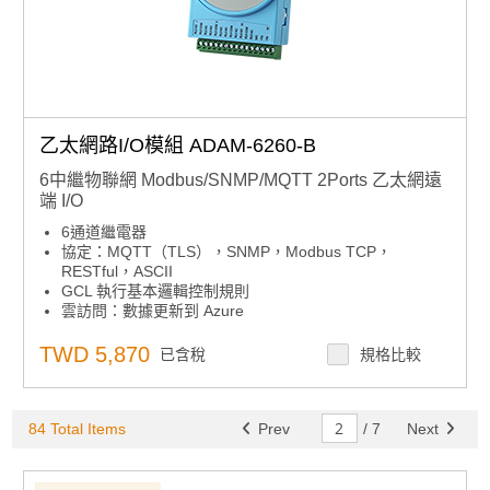
乙太網路I/O模組 ADAM-6260-B
6中繼物聯網 Modbus/SNMP/MQTT 2Ports 乙太網遠
端 I/O
6通道繼電器
協定：MQTT（TLS），SNMP，Modbus TCP，
RESTful，ASCII
GCL 執行基本邏輯控制規則
雲訪問：數據更新到 Azure
自動旁路功能，確保菊花鏈數據傳輸
用於映射 I/O 狀態的對等功能
TWD 5,870
已含稅
規格比較
內置網路伺服器
用於恢復系統的看門狗定時器
84 Total Items
Prev
/
7
Next