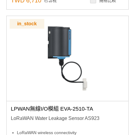
TWD 6,710
已含稅
規格比較
in_stock
LPWAN無線I/O模組 EVA-2510-TA
LoRaWAN Water Leakage Sensor AS923
LoRaWAN wireless connectivity