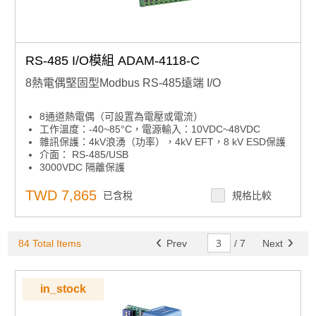
RS-485 I/O模組 ADAM-4118-C
8熱電偶堅固型Modbus RS-485遠端 I/O
8通道熱電偶（可設置為電壓或電流）
工作溫度：-40~85°C，電源輸入：10VDC~48VDC
雜訊保護：4kV浪湧（功率），4kV EFT，8 kV ESD保護
介面： RS-485/USB
3000VDC 隔離保護
用於監控 I/O 狀態的 LED 指示燈
TWD 7,865
已含稅
規格比較
84 Total Items
Prev
/
7
Next
in_stock