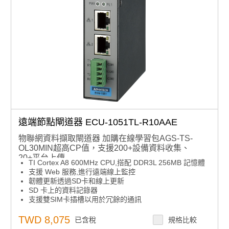
遠端節點閘道器 ECU-1051TL-R10AAE
物聯網資料擷取閘道器 加購在線學習包AGS-TS-
OL30MIN超高CP值，支援200+設備資料收集、
20+平台上傳
TI Cortex A8 600MHz CPU,搭配 DDR3L 256MB 記憶體
支援 Web 服務,進行遠端線上監控
韌體更新透過SD卡和線上更新
SD 卡上的資料記錄器
支援雙SIM卡插槽以用於冗餘的通訊
支援眾多通訊協定Modbus TCP/RTU、MQTT 、
FTP/HTTP/DHCP/TCP/IP供用戶進行雲端通訊
TWD 8,075
已含稅
規格比較
工作溫度:-40~ 70°C