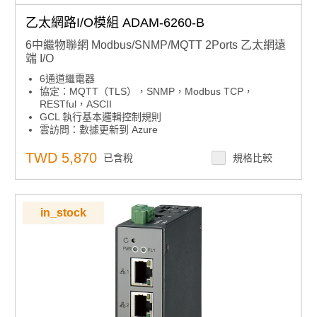
乙太網路I/O模組 ADAM-6260-B
6中繼物聯網 Modbus/SNMP/MQTT 2Ports 乙太網遠
端 I/O
6通道繼電器
協定：MQTT（TLS），SNMP，Modbus TCP，
RESTful，ASCII
GCL 執行基本邏輯控制規則
雲訪問：數據更新到 Azure
自動旁路功能，確保菊花鏈數據傳輸
用於映射 I/O 狀態的對等功能
TWD 5,870
已含稅
規格比較
內置網路伺服器
用於恢復系統的看門狗定時器
in_stock