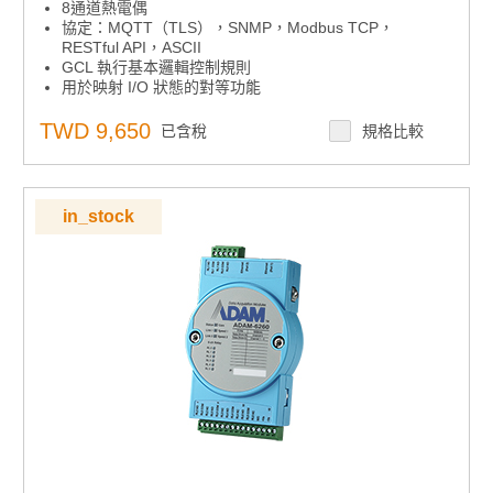
8通道熱電偶
協定：MQTT（TLS），SNMP，Modbus TCP，
RESTful API，ASCII
GCL 執行基本邏輯控制規則
用於映射 I/O 狀態的對等功能
用於恢復系統的看門狗定時器
內置網路伺服器
TWD 9,650
已含稅
規格比較
in_stock