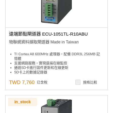
遠端節點閘道器 ECU-1051TL-R10ABU
物聯網資料擷取閘道器 Made in Taiwan
TI Cortex A8 600MHz 處理器，配備 DDR3L 256MB 記
憶體
支援網路服務，實現遠端在線監控
通過SD卡進行固件更新和在線更新
SD卡上的數據記錄器
支援雙SIM卡插槽，實現通信冗餘
支援 MQTT 用戶端進行雲通訊
TWD 7,760
已含稅
規格比較
寬工作溫度範圍：-40 ~ 70°C
無紅色認證
其它MIT需求
👉專人諮詢
in_stock