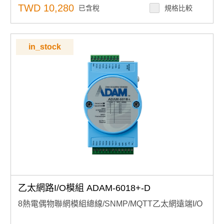
隔離保護：2000VDC
TWD 10,280
已含稅
規格比較
內置網路伺服器
in_stock
乙太網路I/O模組 ADAM-6018+-D
8熱電偶物聯網模組總線/SNMP/MQTT乙太網遠端I/O