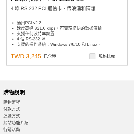
4 埠 RS-232 PCI 通信卡，帶浪湧和隔離
通用PCI v2.2
速度高達 921.6 kbps，可實現極快的數據傳輸
支援任何波特率設置
4 個 RS-232 埠
支援的操作系統：Windows 7/8/10 和 Linux。
XR17V354 UART 帶 256 位元組先進先出
TWD 3,245
已含稅
規格比較
購物說明
購物流程
付款方式
運送方式
網站功能介紹
行銷活動