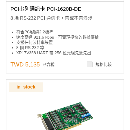
PCI串列通訊卡 PCI-1620B-DE
8 埠 RS-232 PCI 通信卡，帶或不帶浪湧
符合PCI總線2.2標準
速度高達 921.6 kbps，可實現極快的數據傳輸
支援任何波特率設置
8 個 RS-232 埠
XR17V358 UART 帶 256 位元組先進先出
支援的操作系統：Windows 7/8/10 和 Linux。
TWD 5,135
已含稅
規格比較
in_stock