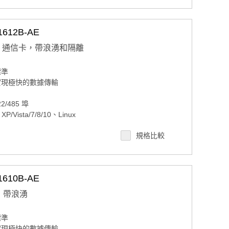
612B-AE
 PCIe 通信卡，帶浪湧和隔離
標準
，可實現極快的數據傳輸
22/485 埠
Vista/7/8/10、Linux
56 位元組先進先出
規格比較
610B-AE
信卡，帶浪湧
標準
，可實現極快的數據傳輸