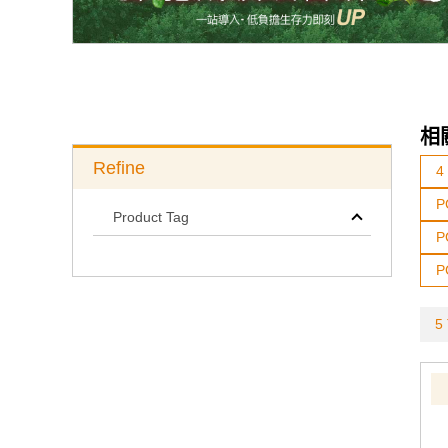
相
Refine
4
P
Product Tag
P
P
5 