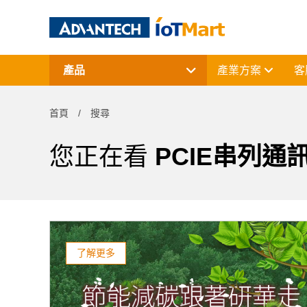
產品
產業方案
客
網通產品
資料擷取與控制
首頁
搜尋
電腦平台
終端解決方案
周邊應用組件
您正在看
PCIE串列通
授權軟體與研華課程
了解更多