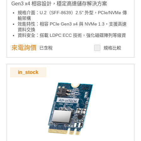
Gen3 x4 相容設計，穩定高速儲存解決方案
規格介面：U.2（SFF-8639）2.5" 外型，PCIe/NVMe 傳
輸架構
效能特性：相容 PCIe Gen3 x4 與 NVMe 1.3，支援高速
資料交換
資料安全：搭載 LDPC ECC 技術，強化磁碟陣列等級資
料修正能力
系統整合：內建 GUI 管理工具與軟體 API，支援系統監控
來電詢價
已含稅
規格比較
與彈性開發
效能特性：支援 AHCI 模式，優化資料存取效率
產品諮詢服務：
規格諮詢 / 案場規劃 / 交期確認
in_stock