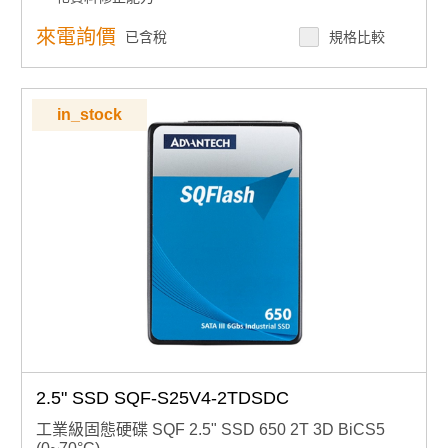
資料安全：支援硬體與韌體寫入保護機制
智慧化管理：整合 GUI 管理工具與 API 軟體介接
來電詢價
已含稅
規格比較
延長使用壽命：提供高耐久性標準色譜產品選擇，滿足多
元應用需求
產品諮詢服務：
規格諮詢 / 案場規劃 / 交期確認
in_stock
2.5" SSD SQF-S25V4-2TDSDC
工業級固態硬碟 SQF 2.5" SSD 650 2T 3D BiCS5